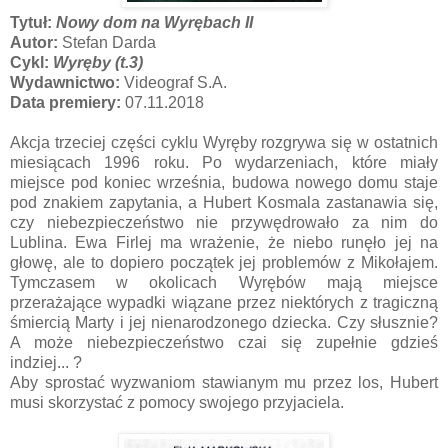
Tytuł:
Nowy dom na Wyrębach II
Autor:
Stefan Darda
Cykl:
Wyręby (t.3)
Wydawnictwo:
Videograf S.A.
Data premiery:
07.11.2018
Akcja trzeciej części cyklu Wyręby rozgrywa się w ostatnich
miesiącach 1996 roku. Po wydarzeniach, które miały
miejsce pod koniec września, budowa nowego domu staje
pod znakiem zapytania, a Hubert Kosmala zastanawia się,
czy niebezpieczeństwo nie przywędrowało za nim do
Lublina. Ewa Firlej ma wrażenie, że niebo runęło jej na
głowę, ale to dopiero początek jej problemów z Mikołajem.
Tymczasem w okolicach Wyrębów mają miejsce
przerażające wypadki wiązane przez niektórych z tragiczną
śmiercią Marty i jej nienarodzonego dziecka. Czy słusznie?
A może niebezpieczeństwo czai się zupełnie gdzieś
indziej... ?
Aby sprostać wyzwaniom stawianym mu przez los, Hubert
musi skorzystać z pomocy swojego przyjaciela.