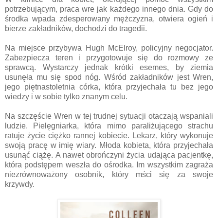
potrzebującym, praca wre jak każdego innego dnia. Gdy do
środka wpada zdesperowany mężczyzna, otwiera ogień i
bierze zakładników, dochodzi do tragedii.
Na miejsce przybywa Hugh McElroy, policyjny negocjator.
Zabezpiecza teren i przygotowuje się do rozmowy ze
sprawcą. Wystarczy jednak krótki esemes, by ziemia
usunęła mu się spod nóg. Wśród zakładników jest Wren,
jego piętnastoletnia córka, która przyjechała tu bez jego
wiedzy i w sobie tylko znanym celu.
Na szczęście Wren w tej trudnej sytuacji otaczają wspaniali
ludzie. Pielęgniarka, która mimo paraliżującego strachu
ratuje życie ciężko rannej kobiecie. Lekarz, który wykonuje
swoją pracę w imię wiary. Młoda kobieta, która przyjechała
usunąć ciążę. A nawet obrończyni życia udająca pacjentkę,
która podstępem weszła do ośrodka. Im wszystkim zagraża
niezrównoważony osobnik, który mści się za swoje
krzywdy.