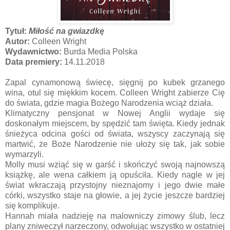
Tytuł:
Miłość na gwiazdkę
Autor:
Colleen Wright
Wydawnictwo:
Burda Media Polska
Data premiery:
14.11.2018
Zapal cynamonową świecę, sięgnij po kubek grzanego
wina, otul się miękkim kocem. Colleen Wright zabierze Cię
do świata, gdzie magia Bożego Narodzenia wciąż działa.
Klimatyczny pensjonat w Nowej Anglii wydaje się
doskonałym miejscem, by spędzić tam święta. Kiedy jednak
śnieżyca odcina gości od świata, wszyscy zaczynają się
martwić, że Boże Narodzenie nie ułoży się tak, jak sobie
wymarzyli.
Molly musi wziąć się w garść i skończyć swoją najnowszą
książkę, ale wena całkiem ją opuściła. Kiedy nagle w jej
świat wkraczają przystojny nieznajomy i jego dwie małe
córki, wszystko staje na głowie, a jej życie jeszcze bardziej
się komplikuje.
Hannah miała nadzieję na malowniczy zimowy ślub, lecz
plany zniweczył narzeczony, odwołując wszystko w ostatniej