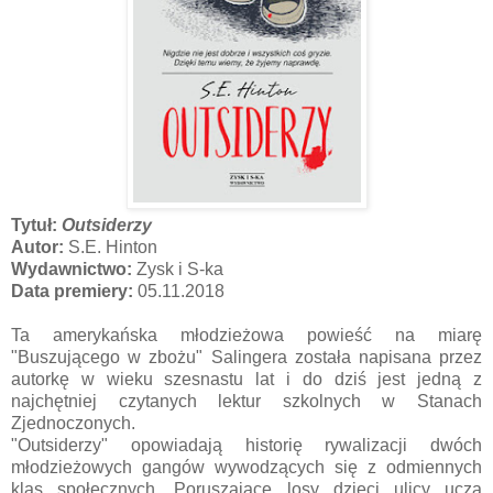
Tytuł:
Outsiderzy
Autor:
S.E. Hinton
Wydawnictwo:
Zysk i S-ka
Data premiery:
05.11.2018
Ta amerykańska młodzieżowa powieść na miarę
"Buszującego w zbożu" Salingera została napisana przez
autorkę w wieku szesnastu lat i do dziś jest jedną z
najchętniej czytanych lektur szkolnych w Stanach
Zjednoczonych.
"Outsiderzy" opowiadają historię rywalizacji dwóch
młodzieżowych gangów wywodzących się z odmiennych
klas społecznych. Poruszające losy dzieci ulicy uczą