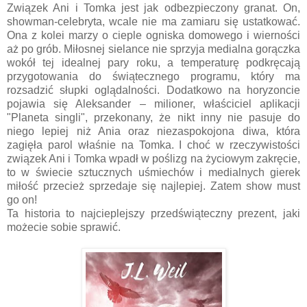
Związek Ani i Tomka jest jak odbezpieczony granat. On,
showman-celebryta, wcale nie ma zamiaru się ustatkować.
Ona z kolei marzy o cieple ogniska domowego i wierności
aż po grób. Miłosnej sielance nie sprzyja medialna gorączka
wokół tej idealnej pary roku, a temperaturę podkręcają
przygotowania do świątecznego programu, który ma
rozsadzić słupki oglądalności. Dodatkowo na horyzoncie
pojawia się Aleksander – milioner, właściciel aplikacji
"Planeta singli", przekonany, że nikt inny nie pasuje do
niego lepiej niż Ania oraz niezaspokojona diwa, która
zagięła parol właśnie na Tomka. I choć w rzeczywistości
związek Ani i Tomka wpadł w poślizg na życiowym zakręcie,
to w świecie sztucznych uśmiechów i medialnych gierek
miłość przecież sprzedaje się najlepiej. Zatem show must
go on!
Ta historia to najcieplejszy przedświąteczny prezent, jaki
możecie sobie sprawić.