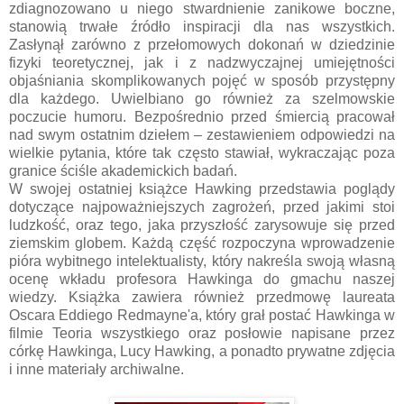
zdiagnozowano u niego stwardnienie zanikowe boczne,
stanowią trwałe źródło inspiracji dla nas wszystkich.
Zasłynął zarówno z przełomowych dokonań w dziedzinie
fizyki teoretycznej, jak i z nadzwyczajnej umiejętności
objaśniania skomplikowanych pojęć w sposób przystępny
dla każdego. Uwielbiano go również za szelmowskie
poczucie humoru. Bezpośrednio przed śmiercią pracował
nad swym ostatnim dziełem – zestawieniem odpowiedzi na
wielkie pytania, które tak często stawiał, wykraczając poza
granice ściśle akademickich badań.
W swojej ostatniej książce Hawking przedstawia poglądy
dotyczące najpoważniejszych zagrożeń, przed jakimi stoi
ludzkość, oraz tego, jaka przyszłość zarysowuje się przed
ziemskim globem. Każdą część rozpoczyna wprowadzenie
pióra wybitnego intelektualisty, który nakreśla swoją własną
ocenę wkładu profesora Hawkinga do gmachu naszej
wiedzy. Książka zawiera również przedmowę laureata
Oscara Eddiego Redmayne'a, który grał postać Hawkinga w
filmie Teoria wszystkiego oraz posłowie napisane przez
córkę Hawkinga, Lucy Hawking, a ponadto prywatne zdjęcia
i inne materiały archiwalne.