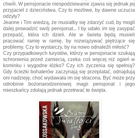
chwili. W pensjonacie niespodziewanie zjawia się jednak jej
przyjaciel z dzieciństwa. Czy to możliwe, by dawne uczucia
odżyły?
Jeanne i Tim wiedzą, że musiałby się zdarzyć cud, by mogli
dalej prowadzić swój pensjonat... I by udało im się zasypać
przepaść, która ich dzieli. Ale w świeta będą musieli
pracować ramię w ramię, by rozwiązywać piętrzące się
problemy. Czy to wystarczy, by na nowo odnaleźli miłość?
Czy przypadkowych turystów, którzy w pensjonacie szukają
schronienia przed zamiecią, czeka coś więcej niż ogień w
kominku i wygodne łóżko? Czy ich życzenia się spełnią?
Gdy ścieżki bohaterów zaczynają się przeplatać, odnajdują
oni nadzieję, choć wydawała im się stracona. Być może przy
odrobinie bożonarodzeniowej magii pensjonat i jego
mieszkańcy zdołają jednak przetrwać te święta.