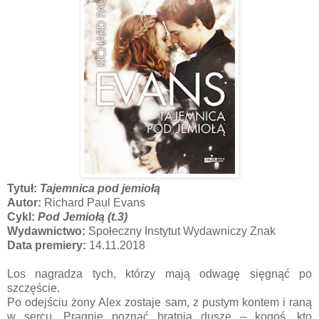
Tytuł:
Tajemnica pod jemiołą
Autor:
Richard Paul Evans
Cykl:
Pod Jemiołą (t.3)
Wydawnictwo:
Społeczny Instytut Wydawniczy Znak
Data premiery:
14.11.2018
Los nagradza tych, którzy mają odwagę sięgnąć po
szczęście.
Po odejściu żony Alex zostaje sam, z pustym kontem i raną
w sercu. Pragnie poznać bratnią duszę – kogoś, kto