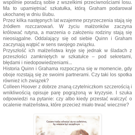
wspólnie poradzą sobie z wszelkimi przeciwnościami losu.
Ma to upamiętniać szkatułka, którą Graham podarował
ukochanej w dniu ślubu.
Przez kilka następnych lat wzajemne przyrzeczenia stają się
źródłem rozczarowań. W życiu małżonków zaczyna
królować rutyna, a marzenia o założeniu rodziny stają się
nieosiągalne. Oddalający się od siebie Quinn i Graham
zaczynają wątpić w sens swojego związku.
Przyszłość ich małżeństwa kryje się jednak w śladach z
przeszłości zamkniętych w szkatułce – pod sekretami,
błędami i niedopowiedzeniami...
Historia Quinn i Grahama rozpoczyna się w momencie, gdy
oboje rozstają się ze swoimi partnerami. Czy taki los spotka
również ich związek?
Colleen Hoover z dobrze znaną czytelniczkom szczerością i
wnikliwością opisuje parę pogrążoną w kryzysie. I szuka
odpowiedzi na pytanie: czy albo kiedy przestać walczyć o
ocalenie małżeństwa, które przecież miało trwać wiecznie?