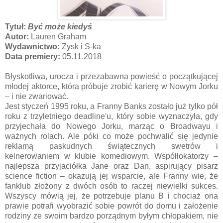
Tytuł:
Być może kiedyś
Autor:
Lauren Graham
Wydawnictwo:
Zysk i S-ka
Data premiery:
05.11.2018
Błyskotliwa, urocza i przezabawna powieść o początkującej
młodej aktorce, która próbuje zrobić karierę w Nowym Jorku
– i nie zwariować.
Jest styczeń 1995 roku, a Franny Banks zostało już tylko pół
roku z trzyletniego deadline'u, który sobie wyznaczyła, gdy
przyjechała do Nowego Jorku, marząc o Broadwayu i
ważnych rolach. Ale póki co może pochwalić się jedynie
reklamą paskudnych świątecznych swetrów i
kelnerowaniem w klubie komediowym. Współlokatorzy –
najlepsza przyjaciółka Jane oraz Dan, aspirujący pisarz
science fiction – okazują jej wsparcie, ale Franny wie, że
fanklub złożony z dwóch osób to raczej niewielki sukces.
Wszyscy mówią jej, że potrzebuje planu B i chociaż ona
prawie potrafi wyobrazić sobie powrót do domu i założenie
rodziny ze swoim bardzo porządnym byłym chłopakiem, nie