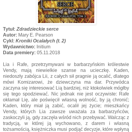
Tytuł:
Zdradzieckie serce
Autor:
Mary E. Pearson
Cykl:
Kroniki Ocalałych (t. 2)
Wydawnictwo:
Initium
Data premiery:
05.11.2018
Lia i Rafe, przetrzymywani w barbarzyńskim królestwie
Vendy, mają niewielkie szanse na ucieczkę. Kaden,
niedoszły zabójca Lii, z całych sił pragnie ją ocalić, dlatego
mówi Komizarowi, że dziewczyna ma dar. Przywódca
zaczyna się interesować Lią bardziej, niż ktokolwiek mógłby
się tego spodziewać. Nic jednak nie jest oczywiste: Rafe
okłamał Lię, ale poświęcił własną wolność, by ją chronić;
Kaden, który miał ją zabić, ocalił jej życie; mieszkańcy
Vendy, których Lia zawsze uważała za barbarzyńców,
zaskoczyli ją, gdy zaczęła wśród nich przebywać. Walcząc z
tradycją, w której ją wychowano, z darem i własną
tożsamością, księżniczka musi podjąć decyzje, które wpłyną