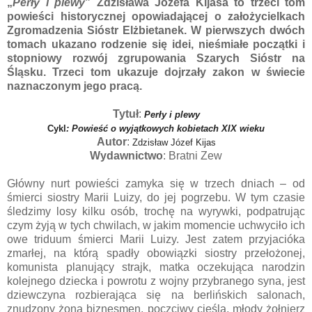
„
Perły i plewy
” Zdzisława Józefa Kijasa to trzeci tom
powieści historycznej opowiadającej o założycielkach
Zgromadzenia Sióstr Elżbietanek. W pierwszych dwóch
tomach ukazano rodzenie się idei, nieśmiałe początki i
stopniowy rozwój zgrupowania Szarych Sióstr na
Śląsku. Trzeci tom ukazuje dojrzały zakon w świecie
naznaczonym jego pracą.
Tytuł
:
Perły i plewy
Cykl
:
Powieść o wyjątkowych kobietach XIX wieku
Autor
:
Zdzisław Józef Kijas
Wydawnictwo
: Bratni Zew
Główny nurt powieści zamyka się w trzech dniach – od
śmierci siostry Marii Luizy, do jej pogrzebu. W tym czasie
śledzimy losy kilku osób, trochę na wyrywki, podpatrując
czym żyją w tych chwilach, w jakim momencie uchwyciło ich
owe triduum śmierci Marii Luizy. Jest zatem przyjacióka
zmarłej, na którą spadły obowiązki siostry przełożonej,
komunista planujący strajk, matka oczekująca narodzin
kolejnego dziecka i powrotu z wojny przybranego syna, jest
dziewczyna rozbierająca się na berlińskich salonach,
znudzony żoną biznesmen, poczciwy cieśla, młody żołnierz