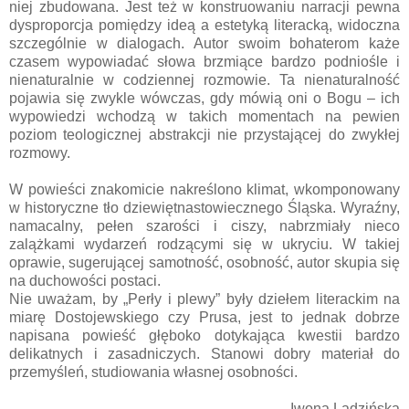
niej zbudowana. Jest też w konstruowaniu narracji pewna
dysproporcja pomiędzy ideą a estetyką literacką, widoczna
szczególnie w dialogach. Autor swoim bohaterom każe
czasem wypowiadać słowa brzmiące bardzo podniośle i
nienaturalnie w codziennej rozmowie. Ta nienaturalność
pojawia się zwykle wówczas, gdy mówią oni o Bogu – ich
wypowiedzi wchodzą w takich momentach na pewien
poziom teologicznej abstrakcji nie przystającej do zwykłej
rozmowy.
W powieści znakomicie nakreślono klimat, wkomponowany
w historyczne tło dziewiętnastowiecznego Śląska. Wyraźny,
namacalny, pełen szarości i ciszy, nabrzmiały nieco
zalążkami wydarzeń rodzącymi się w ukryciu. W takiej
oprawie, sugerującej samotność, osobność, autor skupia się
na duchowości postaci.
Nie uważam, by „Perły i plewy” były dziełem literackim na
miarę Dostojewskiego czy Prusa, jest to jednak dobrze
napisana powieść głęboko dotykająca kwestii bardzo
delikatnych i zasadniczych. Stanowi dobry materiał do
przemyśleń, studiowania własnej osobności.
Iwona Ladzińska