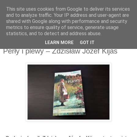
This site uses cookies from Google to deliver its services
Recenzje na widelcu
and to analyze traffic. Your IP address and user-agent are
shared with Google along with performance and security
metrics to ensure quality of service, generate usage
Portal kulturalny - książki, recenzje, inspiracje, konkursy.
statistics, and to detect and address abuse.
LEARN MORE
GOT IT
wtorek, 19 maja 2020
Perły i plewy – Zdzisław Józef Kijas