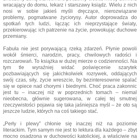
wracający do domu, lekarz i starszawy ksiądz. Wielu z nich
nosi w sobie jakieś myśli dręczące, nierozwiązane
problemy, pogmatwane życiorysy. Autor doprowadza do
spotkań tych ludzi, łącząc ich nieprzystające światy,
przekierowując ich patrzenie na życie, prowokując duchowe
przemiany.
Fabuła nie jest porywającą rzeką zdarzeń. Płynie powoli
wokół śmierci, narodzin, pracy, chwilowych radości i
rozczarowań. To książka w dużej mierze o codzienności. Na
tym tle wyraźniej widać poświęcenie szarytek
pozbawiających się jakichkolwiek rozrywek, oddających
swój czas, siły, życie wreszcie, by bezinteresownie spalać
się w opiece nad chorymi i biednymi. Choć praca zakonnic
jest tu – inaczej niż w poprzednich tomach – niemal
nieobecna, głównie sugerowana, w całej tej smutnej
rzeczywistości pojawia się taka jaśniejsza myśl – że oto są
jeszcze ludzie, których na coś takiego stać.
„Perły i plewy” chłonie się inaczej niż na poziomie
literackim. Tym samym nie jest to lektura dla każdego – zbyt
mocno osadzona w duchowości katolickiej, a właściwie na