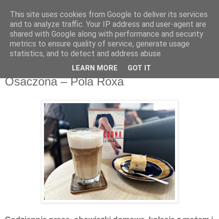
This site uses cookies from Google to deliver its services
Recenzje na widelcu
and to analyze traffic. Your IP address and user-agent are
shared with Google along with performance and security
metrics to ensure quality of service, generate usage
Portal kulturalny - książki, recenzje, inspiracje, konkursy.
statistics, and to detect and address abuse.
LEARN MORE
GOT IT
sobota, 6 czerwca 2020
Osaczona – Pola Roxa