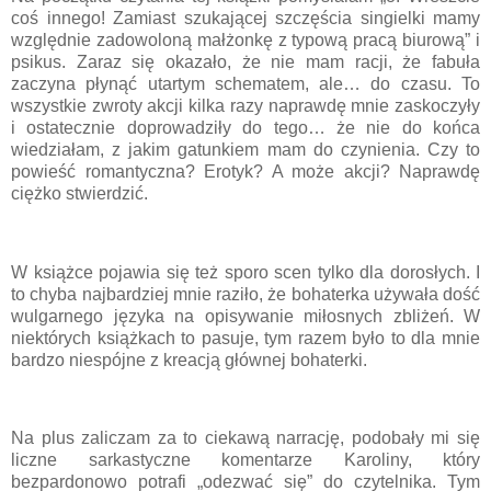
coś innego! Zamiast szukającej szczęścia singielki mamy
względnie zadowoloną małżonkę z typową pracą biurową” i
psikus. Zaraz się okazało, że nie mam racji, że fabuła
zaczyna płynąć utartym schematem, ale… do czasu. To
wszystkie zwroty akcji kilka razy naprawdę mnie zaskoczyły
i ostatecznie doprowadziły do tego… że nie do końca
wiedziałam, z jakim gatunkiem mam do czynienia. Czy to
powieść romantyczna? Erotyk? A może akcji? Naprawdę
ciężko stwierdzić.
W książce pojawia się też sporo scen tylko dla dorosłych. I
to chyba najbardziej mnie raziło, że bohaterka używała dość
wulgarnego języka na opisywanie miłosnych zbliżeń. W
niektórych książkach to pasuje, tym razem było to dla mnie
bardzo niespójne z kreacją głównej bohaterki.
Na plus zaliczam za to ciekawą narrację, podobały mi się
liczne sarkastyczne komentarze Karoliny, który
bezpardonowo potrafi „odezwać się” do czytelnika. Tym