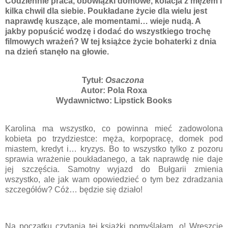
Codziennie praca, obowiązki domowe, kolacja z mężem i
kilka chwil dla siebie. Poukładane życie dla wielu jest
naprawdę kuszące, ale momentami… wieje nudą. A
jakby popuścić wodzę i dodać do wszystkiego trochę
filmowych wrażeń? W tej książce życie bohaterki z dnia
na dzień stanęło na głowie.
Tytuł:
Osaczona
Autor:
Pola Roxa
Wydawnictwo
: Lipstick Books
Karolina ma wszystko, co powinna mieć zadowolona
kobieta po trzydziestce: męża, korpopracę, domek pod
miastem, kredyt i… kryzys. Bo to wszystko tylko z pozoru
sprawia wrażenie poukładanego, a tak naprawdę nie daje
jej szczęścia. Samotny wyjazd do Bułgarii zmienia
wszystko, ale jak wam opowiedzieć o tym bez zdradzania
szczegółów? Cóż… będzie się działo!
Na początku czytania tej książki pomyślałam „o! Wreszcie