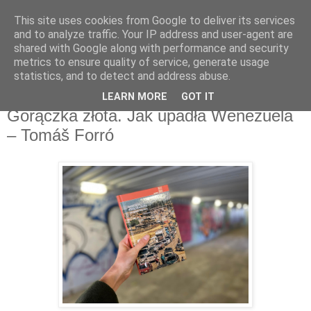
This site uses cookies from Google to deliver its services
Recenzje na widelcu
and to analyze traffic. Your IP address and user-agent are
shared with Google along with performance and security
metrics to ensure quality of service, generate usage
Portal kulturalny - książki, recenzje, inspiracje, konkursy.
statistics, and to detect and address abuse.
LEARN MORE
GOT IT
niedziela, 22 października 2023
Gorączka złota. Jak upadła Wenezuela
– Tomáš Forró