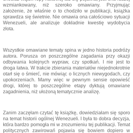
wzmiankowany, niż szeroko omawiany. Przyjmując
założenie, że właśnie o to chodziło w publikacji, książka
sprawdza się świetnie. Nie omawia ona całościowo sytuacji
Wenezueli, ale analizuje dokładnie kwestię wydobycia
złota.
Wszystkie omawiane tematy spina w jedno historia podróży
autora. Porusza on poszczególne zagadania przy okazji
odbywania kolejnych wypraw, czy spotkań. I nie jest to
droga łatwa. W trakcie zbierania materiałów niejednokrotnie
otarł się o śmierć, nie mówiąc o licznych niewygodach, czy
upokorzeniach. Mamy więc w pewnym sensie opowieść
drogi, której to poszczególne etapy dyktują omawiane
zagadnienia, niż ułożoną tematycznie analizę.
Zanim zaczęłam czytać tę książkę, dowiedziałam się sporo
na temat historii ogólnej Wenezueli. I była to dobra decyzja,
która bardzo pomogła mi w zrozumieniu tej publikacji. Temat
politycznych zawirowań pojawia się bowiem dopiero w