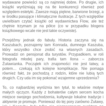
wydawane powieści są co najmniej dobre. Po drugie, ich
książki wyróżniają się na tle konkurencji również pod
względem estetyki. Zawsze mają piękne, barwione brzegi, a
w środku pasujące i klimatyczne ilustracje. Z tych względów
uwielbiam czytać książki od wydawnictwa Flow, ale też
chętnie trzymam je na półce (co w przypadku blogera
książkowego wcale nie jest takie oczywiste).
Przejdźmy jednak do fabuły. Historia zaczyna się na
Kaszubach, poznajemy tam Konrada, dumnego Kaszuba,
który wszystko chce zrobić na własnych zasadach.
Prowadzi on pensjonat dla turystów. Przypadkiem, w roli
fotografa młodej pary, trafia tam Ilona – zaborcza
Żuławianka. Początek ich znajomości nie jest łatwy, a
potem… czekają ich kolejne komplikacje. Nie pomaga
również fakt, że pochodzą z rodzin, które nie lubią tych
drugich. Czy uda im się pokonać wzajemne uprzedzenia?
To, co najbardziej wyróżnia ten tytuł, to właśnie motyw
małych ojczyzn. Każdy z bohaterów całym sercem kocha
miejsce swojego pochodzenia, kultywuje lokalne tradycje i
aktywnie je promuje. Ponieważ do tej pory zarówno Żuławy,