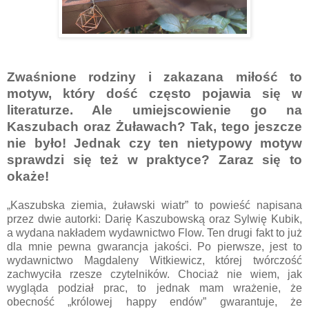
Zwaśnione rodziny i zakazana miłość to
motyw, który dość często pojawia się w
literaturze. Ale umiejscowienie go na
Kaszubach oraz Żuławach? Tak, tego jeszcze
nie było! Jednak czy ten nietypowy motyw
sprawdzi się też w praktyce? Zaraz się to
okaże!
„Kaszubska ziemia, żuławski wiatr” to powieść napisana
przez dwie autorki: Darię Kaszubowską oraz Sylwię Kubik,
a wydana nakładem wydawnictwo Flow. Ten drugi fakt to już
dla mnie pewna gwarancja jakości. Po pierwsze, jest to
wydawnictwo Magdaleny Witkiewicz, której twórczość
zachwyciła rzesze czytelników. Chociaż nie wiem, jak
wygląda podział prac, to jednak mam wrażenie, że
obecność „królowej happy endów” gwarantuje, że