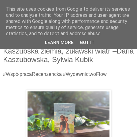
This site uses cookies from Google to deliver its services
Recenzje na widelcu
and to analyze traffic. Your IP address and user-agent are
shared with Google along with performance and security
metrics to ensure quality of service, generate usage
Portal kulturalny - książki, recenzje, inspiracje, konkursy.
statistics, and to detect and address abuse.
LEARN MORE
GOT IT
niedziela, 11 sierpnia 2024
Kaszubska ziemia, żuławski wiatr –Daria
Kaszubowska, Sylwia Kubik
#WspółpracaRecenzencka #WydawnictwoFlow