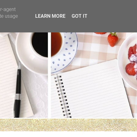
er-agent
ate usage
LEARN MORE
GOT IT