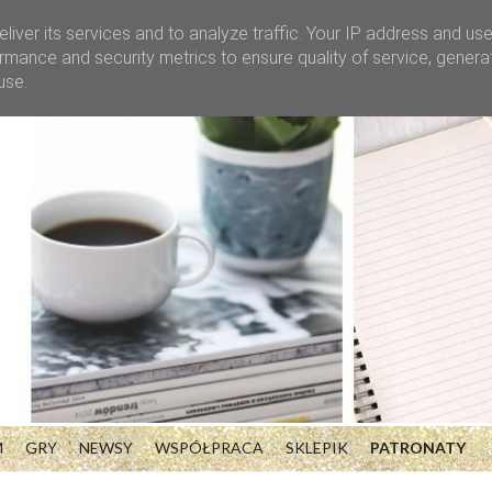
liver its services and to analyze traffic. Your IP address and us
rmance and security metrics to ensure quality of service, gener
use.
M
GRY
NEWSY
WSPÓŁPRACA
SKLEPIK
PATRONATY