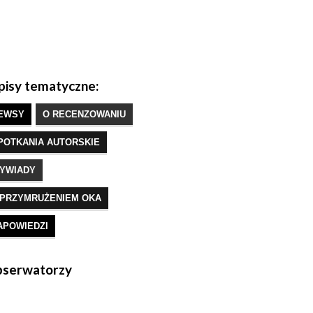
isy tematyczne:
EWSY
O RECENZOWANIU
POTKANIA AUTORSKIE
YWIADY
 PRZYMRUŻENIEM OKA
APOWIEDZI
serwatorzy