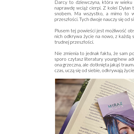
Darcy to dziewczyna, która w wieku 10
naprawdę wciąż cierpi. Z kolei Dylan 
snobem. Ma wszystko, a mimo to wc
przeszłości. Tych dwoje nauczy się od
Plusem tej powieści jest możliwość ob
nich odkrywa życie na nowo, z każdą s
trudnej przeszłości.
Nie zmienia to jednak faktu, że sam po
sporo czytasz literatury young/new adu
ona grzeczna, ale dotknięta jakąś trau
czas, uczą się od siebie, odkrywają ży