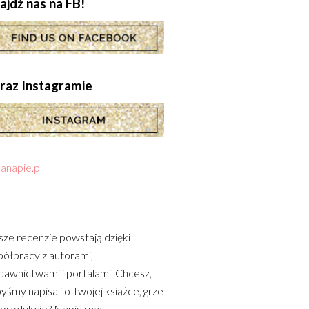
ajdź nas na FB!
.oraz Instagramie
anapie.pl
ze recenzje powstają dzięki
ółpracy z autorami,
awnictwami i portalami. Chcesz,
yśmy napisali o Twojej książce, grze
 produkcie? Napisz na: