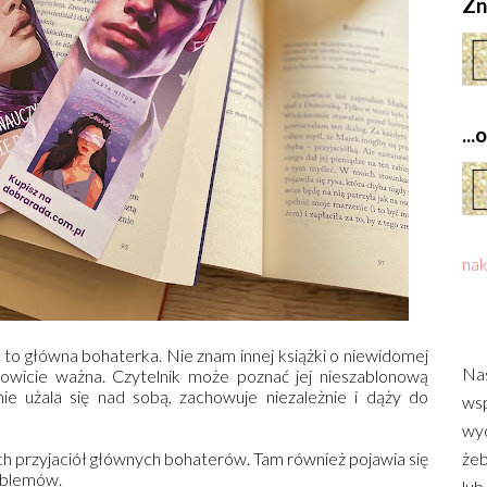
Zn
..
nak
 to główna bohaterka. Nie znam innej książki o niewidomej
Nas
mowicie ważna. Czytelnik może poznać jej nieszablonową
e użala się nad sobą, zachowuje niezależnie i dąży do
wsp
wyd
 przyjaciół głównych bohaterów. Tam również pojawia się
żeb
roblemów.
lub