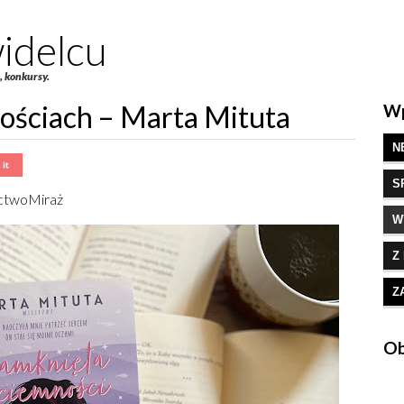
idelcu
e, konkursy.
ościach – Marta Mituta
Wp
N
S
ctwoMiraż
W
Z
Z
Ob