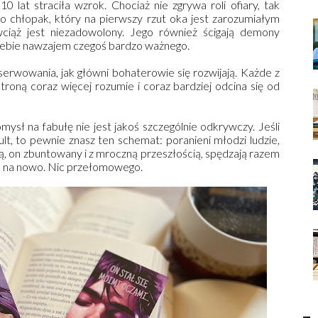
 lat straciła wzrok. Chociaż nie zgrywa roli ofiary, tak
to chłopak, który na pierwszy rzut oka jest zarozumiałym
iąż jest niezadowolony. Jego również ścigają demony
 siebie nawzajem czegoś bardzo ważnego.
serwowania, jak główni bohaterowie się rozwijają. Każde z
troną coraz więcej rozumie i coraz bardziej odcina się od
mysł na fabułę nie jest jakoś szczególnie odkrywczy. Jeśli
lt, to pewnie znasz ten schemat: poranieni młodzi ludzie,
mą, on zbuntowany i z mroczną przeszłością, spędzają razem
cie na nowo. Nic przełomowego.