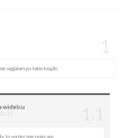
e sięgałam po takie książki.
a widelcu
 23:13
maty, to serdecznie polecam.