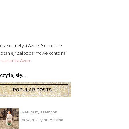
isz kosmetyki Avon? A chcesz je
ć taniej? Załóż darmowe konto na
sultantka Avon
.
zytaj się...
Naturalny szampon
nawilżający od Hristina