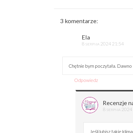
3 komentarze:
Ela
8 sierpnia 2024 21:54
Chętnie bym poczytała. Dawno ni
Odpowiedz
Recenzje n
8 sierpnia 2024
Jeśli lubisz takie kli