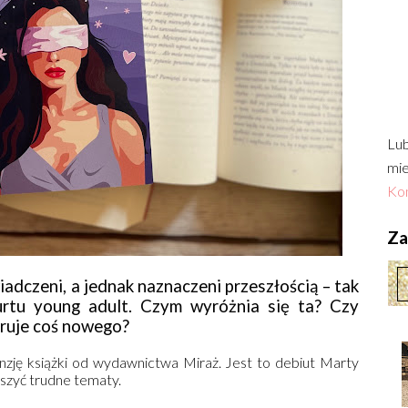
Lub
mie
Kon
Zac
iadczeni, a jednak naznaczeni przeszłością – tak
urtu young adult. Czym wyróżnia się ta? Czy
eruje coś nowego?
zję książki od wydawnictwa Miraż. Jest to debiut Marty
uszyć trudne tematy.