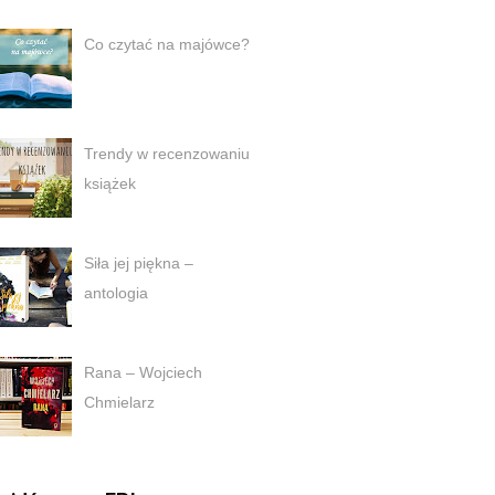
Co czytać na majówce?
Trendy w recenzowaniu
książek
Siła jej piękna –
antologia
Rana – Wojciech
Chmielarz