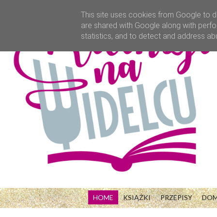
This site uses cookies from Google to de
are shared with Google along with perfo
statistics, and to detect and address ab
HOME
KSIĄŻKI
PRZEPISY
DO