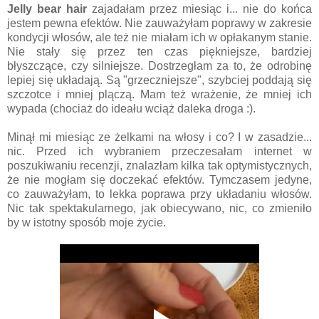
Jelly bear hair
zajadałam przez miesiąc i... nie do końca
jestem pewna efektów. Nie zauważyłam poprawy w zakresie
kondycji włosów, ale też nie miałam ich w opłakanym stanie.
Nie stały się przez ten czas piękniejsze, bardziej
błyszczące, czy silniejsze. Dostrzegłam za to, że odrobinę
lepiej się układają. Są "grzeczniejsze", szybciej poddają się
szczotce i mniej plączą. Mam też wrażenie, że mniej ich
wypada (chociaż do ideału wciąż daleka droga :).
Minął mi miesiąc ze żelkami na włosy i co? I w zasadzie...
nic. Przed ich wybraniem przeczesałam internet w
poszukiwaniu recenzji, znalazłam kilka tak optymistycznych,
że nie mogłam się doczekać efektów. Tymczasem jedyne,
co zauważyłam, to lekka poprawa przy układaniu włosów.
Nic tak spektakularnego, jak obiecywano, nic, co zmieniło
by w istotny sposób moje życie.