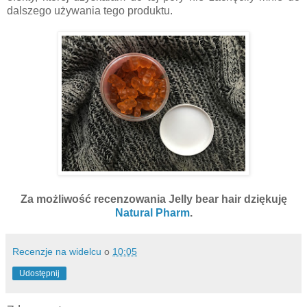
dalszego używania tego produktu.
Za możliwość recenzowania Jelly bear hair dziękuję
Natural Pharm
.
Recenzje na widelcu
o
10:05
Udostępnij