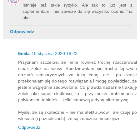
Istnieje też takie ryzyko. Ale tak to już jest z
suplementami, nie zawsze da się wszystko ocenić "na
oko".
Odpowiedz
Emila
10 stycznia 2020 18:23
Przyznam szczerze, że mnie również trochę rozczarował
smak żelek na włosy. Spodziewałam się trochę lepszych
doznań sensorycznych za taką cenę, ale... po czasie
przekonałam się do tego rozwiązania i mogę powiedzieć, że
jestem względnie zadowolona. Co prawda nadal nie traktuję
żelek jako super słodkości, to... przy moich problemach z
połykaniem tabletek – żelki stanowią jedyną alternatywę.
Myślę, że są skuteczne – nie ma efektu „wow”, ale czuję po
włosach (i paznokciach), że są znacznie mocniejsze.
Odpowiedz