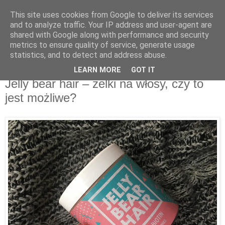
This site uses cookies from Google to deliver its services
Recenzje na widelcu
and to analyze traffic. Your IP address and user-agent are
shared with Google along with performance and security
metrics to ensure quality of service, generate usage
Portal kulturalny - książki, recenzje, inspiracje, konkursy.
statistics, and to detect and address abuse.
LEARN MORE
GOT IT
poniedziałek, 11 grudnia 2017
Jelly bear hair – żelki na włosy, czy to
jest możliwe?