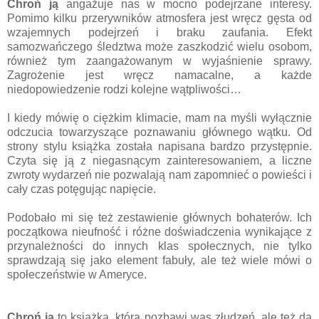
Chroń ją
angażuje nas w mocno podejrzane interesy.
Pomimo kilku przerywników atmosfera jest wręcz gęsta od
wzajemnych podejrzeń i braku zaufania. Efekt
samozwańczego śledztwa może zaszkodzić wielu osobom,
również tym zaangażowanym w wyjaśnienie sprawy.
Zagrożenie jest wręcz namacalne, a każde
niedopowiedzenie rodzi kolejne wątpliwości…
I kiedy mówię o ciężkim klimacie, mam na myśli wyłącznie
odczucia towarzyszące poznawaniu głównego wątku. Od
strony stylu książka została napisana bardzo przystępnie.
Czyta się ją z niegasnącym zainteresowaniem, a liczne
zwroty wydarzeń nie pozwalają nam zapomnieć o powieści i
cały czas potęgując napięcie.
Podobało mi się też zestawienie głównych bohaterów. Ich
początkowa nieufność i różne doświadczenia wynikające z
przynależności do innych klas społecznych, nie tylko
sprawdzają się jako element fabuły, ale też wiele mówi o
społeczeństwie w Ameryce.
Chroń ją
to książka, która pozbawi was złudzeń, ale też da