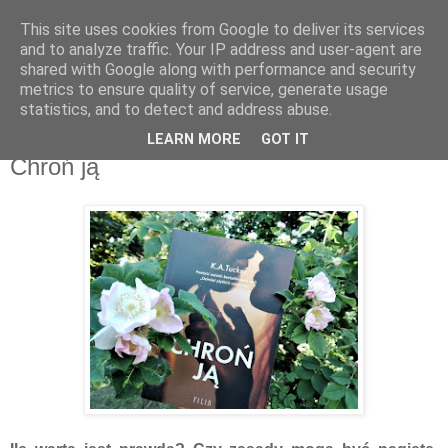
This site uses cookies from Google to deliver its services
Recenzje na widelcu
and to analyze traffic. Your IP address and user-agent are
shared with Google along with performance and security
metrics to ensure quality of service, generate usage
Portal kulturalny - książki, recenzje, inspiracje, konkursy.
statistics, and to detect and address abuse.
LEARN MORE
GOT IT
poniedziałek, 11 czerwca 2018
Chroń ją