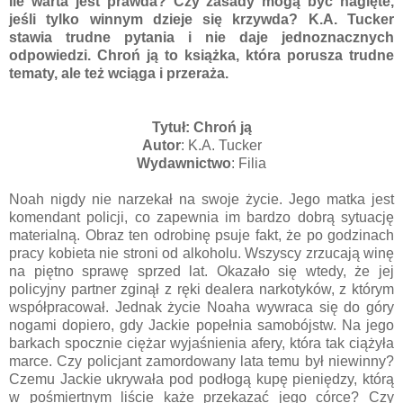
Ile warta jest prawda? Czy zasady mogą być nagięte,
jeśli tylko winnym dzieje się krzywda? K.A. Tucker
stawia trudne pytania i nie daje jednoznacznych
odpowiedzi.
Chroń ją
to książka, która porusza trudne
tematy, ale też wciąga i przeraża.
Tytuł: Chroń ją
Autor
: K.A. Tucker
Wydawnictwo
: Filia
Noah nigdy nie narzekał na swoje życie. Jego matka jest
komendant policji, co zapewnia im bardzo dobrą sytuację
materialną. Obraz ten odrobinę psuje fakt, że po godzinach
pracy kobieta nie stroni od alkoholu. Wszyscy zrzucają winę
na piętno sprawę sprzed lat. Okazało się wtedy, że jej
policyjny partner zginął z ręki dealera narkotyków, z którym
współpracował. Jednak życie Noaha wywraca się do góry
nogami dopiero, gdy Jackie popełnia samobójstw. Na jego
barkach spocznie ciężar wyjaśnienia afery, która tak ciążyła
marce. Czy policjant zamordowany lata temu był niewinny?
Czemu Jackie ukrywała pod podłogą kupę pieniędzy, którą
w pośmiertnym liście każe przekazać jego córce? Czy