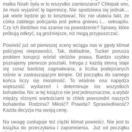
matka Noah była w to wszystko zamieszana? Chłopak wie,
że musi wyjaśnić tę tajemnicę. Nie spodziewa się jednak…
jak wiele będzie go to kosztować. Nic nie ułatwia fakt, że
córka zabitego policjanta jest pełna gniewu i… seksapilu.
Czy ich śledztwo ma szanse na powodzenie? Sprawy, które
próbują odkryć, są groźniejsze, niż mogą przypuszczać.
Powieść już od pierwszej sceny wciąga nas w gęsty klimat
policyjnej nieprawości. Tak, dokładnie, Tucker porusza
problem korupcji wśród stróżów prawa. Bardzo szybko
poznajemy pierwsze poszlaki. Intryga z każdą stroną staje
się coraz bardziej zagmatwana, a liczba podejrzanych
rośnie w zastraszającym tempie. Od początku do samego
końca liczy się moralność. To właśnie ona napędza
większość wydarzeń i determinuje los wszystkich
bohaterów. Nic w tej książce nie jest jednoznaczne, a wybór
między różnymi wartościami to chleb powszedni naszych
bohaterów. Rodzina? Miłość? Prawda? Sprawiedliwość?
Każda decyzja ma swoją cenę.
Na uwagę zasługuje też ciężki klimat powieści. Nie jest to
książka do przeczytania i zapomnienia.
Już od początku