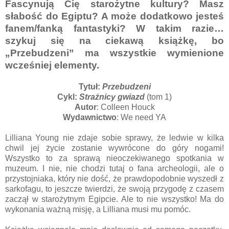
Fascynują Cię starożytne kultury? Masz
słabość do Egiptu? A może dodatkowo jesteś
fanem/fanką fantastyki? W takim razie…
szykuj się na ciekawą książkę, bo
„Przebudzeni” ma wszystkie wymienione
wcześniej elementy.
Tytuł:
Przebudzeni
Cykl:
Strażnicy gwiazd
(tom 1)
Autor
: Colleen Houck
Wydawnictwo
: We need YA
Lilliana Young nie zdaje sobie sprawy, że ledwie w kilka
chwil jej życie zostanie wywrócone do góry nogami!
Wszystko to za sprawą nieoczekiwanego spotkania w
muzeum. I nie, nie chodzi tutaj o fana archeologii, ale o
przystojniaka, który nie dość, że prawdopodobnie wyszedł z
sarkofagu, to jeszcze twierdzi, że swoją przygodę z czasem
zaczął w starożytnym Egipcie. Ale to nie wszystko! Ma do
wykonania ważną misję, a Lilliana musi mu pomóc.