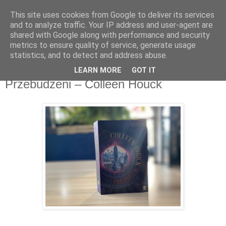
This site uses cookies from Google to deliver its services
Recenzje na widelcu
and to analyze traffic. Your IP address and user-agent are
shared with Google along with performance and security
metrics to ensure quality of service, generate usage
Portal kulturalny - książki, recenzje, inspiracje, konkursy.
statistics, and to detect and address abuse.
LEARN MORE
GOT IT
czwartek, 30 lipca 2020
Przebudzeni – Colleen Houck