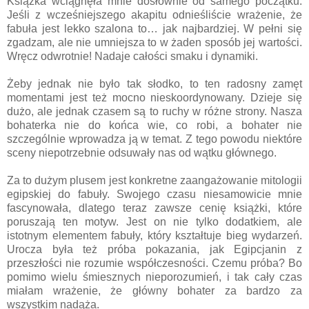
Książka wciągnęła mnie dosłownie od samego początku.
Jeśli z wcześniejszego akapitu odnieśliście wrażenie, że
fabuła jest lekko szalona to… jak najbardziej. W pełni się
zgadzam, ale nie umniejsza to w żaden sposób jej wartości.
Wręcz odwrotnie! Nadaje całości smaku i dynamiki.
Żeby jednak nie było tak słodko, to ten radosny zamęt
momentami jest też mocno nieskoordynowany. Dzieje się
dużo, ale jednak czasem są to ruchy w różne strony. Nasza
bohaterka nie do końca wie, co robi, a bohater nie
szczególnie wprowadza ją w temat. Z tego powodu niektóre
sceny niepotrzebnie odsuwały nas od wątku głównego.
Za to dużym plusem jest konkretne zaangażowanie mitologii
egipskiej do fabuły. Swojego czasu niesamowicie mnie
fascynowała, dlatego teraz zawsze cenię książki, które
poruszają ten motyw. Jest on nie tylko dodatkiem, ale
istotnym elementem fabuły, który kształtuje bieg wydarzeń.
Urocza była też próba pokazania, jak Egipcjanin z
przeszłości nie rozumie współczesności. Czemu próba? Bo
pomimo wielu śmiesznych nieporozumień, i tak cały czas
miałam wrażenie, że główny bohater za bardzo za
wszystkim nadąża.