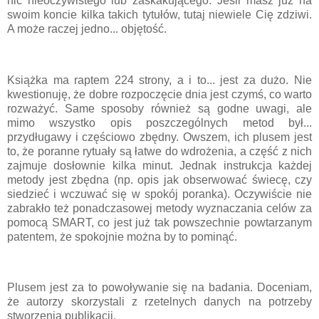
nic nieoczywistego lub zaskakującego. Jeśli masz już na
swoim koncie kilka takich tytułów, tutaj niewiele Cię zdziwi.
A może raczej jedno... objętość.
Książka ma raptem 224 strony, a i to... jest za dużo. Nie
kwestionuję, że dobre rozpoczęcie dnia jest czymś, co warto
rozważyć. Same sposoby również są godne uwagi, ale
mimo wszystko opis poszczególnych metod był...
przydługawy i częściowo zbędny. Owszem, ich plusem jest
to, że poranne rytuały są łatwe do wdrożenia, a część z nich
zajmuje dosłownie kilka minut. Jednak instrukcja każdej
metody jest zbędna (np. opis jak obserwować świecę, czy
siedzieć i wczuwać się w spokój poranka). Oczywiście nie
zabrakło też ponadczasowej metody wyznaczania celów za
pomocą SMART, co jest już tak powszechnie powtarzanym
patentem, że spokojnie można by to pominąć.
Plusem jest za to powoływanie się na badania. Doceniam,
że autorzy skorzystali z rzetelnych danych na potrzeby
stworzenia publikacji.