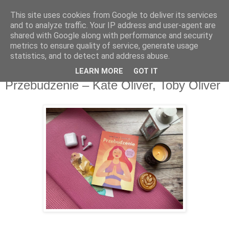
This site uses cookies from Google to deliver its services
Recenzje na widelcu
and to analyze traffic. Your IP address and user-agent are
shared with Google along with performance and security
metrics to ensure quality of service, generate usage
Portal kulturalny - książki, recenzje, inspiracje, konkursy.
statistics, and to detect and address abuse.
LEARN MORE
GOT IT
sobota, 28 stycznia 2023
Przebudzenie – Kate Oliver, Toby Oliver