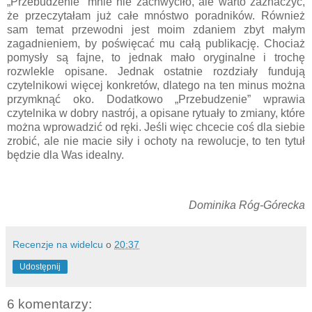
„Przebudzenie” mnie nie zachwyciło, ale warto zaznaczyć,
że przeczytałam już całe mnóstwo poradników. Również
sam temat przewodni jest moim zdaniem zbyt małym
zagadnieniem, by poświęcać mu całą publikację. Chociaż
pomysły są fajne, to jednak mało oryginalne i trochę
rozwlekle opisane. Jednak ostatnie rozdziały fundują
czytelnikowi więcej konkretów, dlatego na ten minus można
przymknąć oko. Dodatkowo „Przebudzenie” wprawia
czytelnika w dobry nastrój, a opisane rytuały to zmiany, które
można wprowadzić od ręki. Jeśli więc chcecie coś dla siebie
zrobić, ale nie macie siły i ochoty na rewolucje, to ten tytuł
będzie dla Was idealny.
Dominika Róg-Górecka
Recenzje na widelcu
o
20:37
Udostępnij
6 komentarzy: