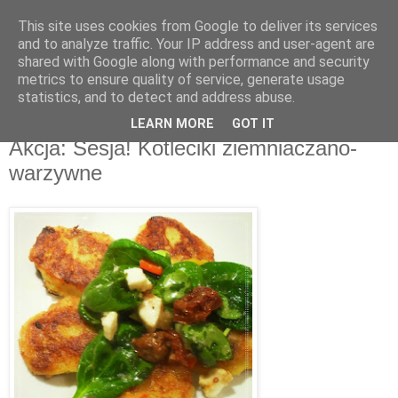
This site uses cookies from Google to deliver its services
Recenzje na widelcu
and to analyze traffic. Your IP address and user-agent are
shared with Google along with performance and security
metrics to ensure quality of service, generate usage
Portal kulturalny - książki, recenzje, inspiracje, konkursy.
statistics, and to detect and address abuse.
LEARN MORE
GOT IT
poniedziałek, 3 czerwca 2013
Akcja: Sesja! Kotleciki ziemniaczano-
warzywne