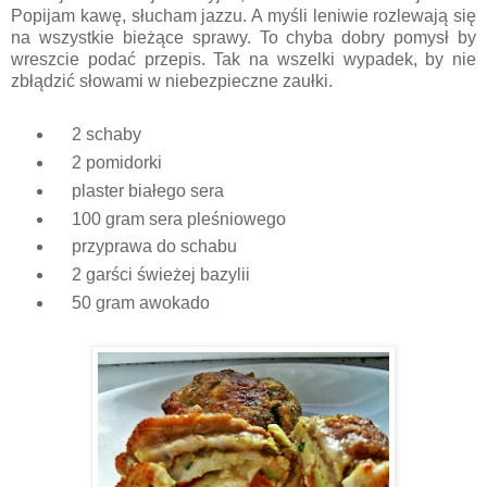
Popijam kawę, słucham jazzu. A myśli leniwie rozlewają się
na wszystkie bieżące sprawy. To chyba dobry pomysł by
wreszcie podać przepis. Tak na wszelki wypadek, by nie
zbłądzić słowami w niebezpieczne zaułki.
2 schaby
2 pomidorki
plaster białego sera
100 gram sera pleśniowego
przyprawa do schabu
2 garści świeżej bazylii
50 gram awokado