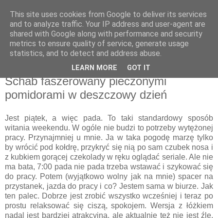
This site uses cookies from Google to deliver its services
Recenzje na widelcu
and to analyze traffic. Your IP address and user-agent are
shared with Google along with performance and security
metrics to ensure quality of service, generate usage
Portal kulturalny - książki, recenzje, inspiracje, konkursy.
statistics, and to detect and address abuse.
LEARN MORE
GOT IT
piątek, 8 sierpnia 2014
Schab faszerowany pieczonymi
pomidorami w deszczowy dzień
Jest piątek, a więc pada. To taki standardowy sposób
witania weekendu. W ogóle nie budzi to potrzeby wytężonej
pracy. Przynajmniej u mnie. Ja w taka pogodę marzę tylko
by wrócić pod kołdrę, przykryć się nią po sam czubek nosa i
z kubkiem gorącej czekolady w ręku oglądać seriale. Ale nie
ma bata, 7:00 pada nie pada trzeba wstawać i szykować się
do pracy. Potem (wyjątkowo wolny jak na mnie) spacer na
przystanek, jazda do pracy i co? Jestem sama w biurze. Jak
ten palec. Dobrze jest zrobić wszystko wcześniej i teraz po
prostu relaksować się ciszą, spokojem. Wersja z łóżkiem
nadal jest bardziej atrakcyjna, ale aktualnie też nie jest źle.