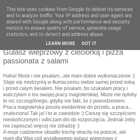
This site uses cookies from Google to deliver its services
Recenzje na widelcu
and to analyze traffic. Your IP address and user-agent are
shared with Google along with performance and security
metrics to ensure quality of service, generate usage
Portal kulturalny - książki, recenzje, inspiracje, konkursy.
statistics, and to detect and address abuse.
LEARN MORE
GOT IT
piątek, 16 stycznia 2015
Gulasz wieprzowy z cieciorką i pizza
passionata z salami
Haha! Może i nie pisałam...ale mam dobre wytłumaczenie :)
Staje się mistrzynią w tłumaczeniu siebie samej przed sobą
i przed całym światem. Nie pisałam, bo szukałam pracy i
walczyłam o los swojej pracy magisterskiej. Może nie byłoby
to nic szczególnego, gdyby nie fakt, że z powodzeniem.
Praca magisterska poszła ewidentnie do przodu, a praca...
znaleziona! Tak ja! I to w zawodzie :) Cieszę się szczęściem
nieskończonym i odliczam dni do rozpoczęcia. Jednak żeby
nie zapeszać więcej nie zdradzę :)
A moje codzienne obiadki trochę straciły na polocie, ale
mam dla Was coś wyjątkowego gulasz wieprzowy z