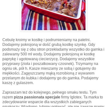
Cebulę kroimy w kostkę i podrumieniamy na patelni.
Dodajemy pokrojoną w dość grubą kostkę szynkę. Gdy
podsmaży się z obu stron przekładamy wszystko do garnka i
zalewamy 500 ml wody. Dodajemy pokrojoną w kostkę
paprykę i ugotowaną ciecierzycę. Dodajemy wszystkie
przyprawy (zioła i poszatkowany czosnek). Trzymamy na
ogniu ok. pół h. Kasze mieszamy ze sobą i gotujemy do
miękkości. Zagęszczamy mąką rozrobioną z wywarem
przelanym do kubka i dodajemy go do garnka. Podajemy
kaszę z gulaszem.
Zapraszam też do kolejnego, pełnego smaku testu. Tym
razem
pizza passionata specjale
firmy Iglotex. Ta marka to
zdecydowanie wsparcie dla wszystkich zabieganych
smakoszy. Wiadomo, lubimy gotować, ale nie zawsze mamy