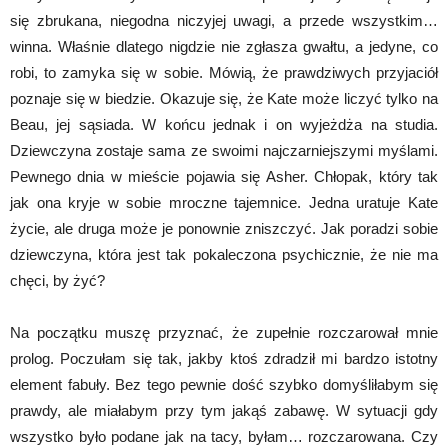
się zbrukana, niegodna niczyjej uwagi, a przede wszystkim…
winna. Właśnie dlatego nigdzie nie zgłasza gwałtu, a jedyne, co
robi, to zamyka się w sobie. Mówią, że prawdziwych przyjaciół
poznaje się w biedzie. Okazuje się, że Kate może liczyć tylko na
Beau, jej sąsiada. W końcu jednak i on wyjeżdża na studia.
Dziewczyna zostaje sama ze swoimi najczarniejszymi myślami.
Pewnego dnia w mieście pojawia się Asher. Chłopak, który tak
jak ona kryje w sobie mroczne tajemnice. Jedna uratuje Kate
życie, ale druga może je ponownie zniszczyć. Jak poradzi sobie
dziewczyna, która jest tak pokaleczona psychicznie, że nie ma
chęci, by żyć?
Na początku muszę przyznać, że zupełnie rozczarował mnie
prolog. Poczułam się tak, jakby ktoś zdradził mi bardzo istotny
element fabuły. Bez tego pewnie dość szybko domyśliłabym się
prawdy, ale miałabym przy tym jakąś zabawę. W sytuacji gdy
wszystko było podane jak na tacy, byłam… rozczarowana. Czy