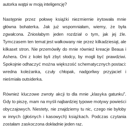
autorka wątpi w moją inteligencję?
Następnie przez połowę książki niezmiernie irytowała mnie
główna bohaterka. Jak już wspomniałam, wiemy, że była
zgwałcona. Zniosłabym jeden rozdział o tym, jak jej źle.
Tymczasem ten temat jest wałkowany nie przez kilkadziesiąt, ale
kilkaset stron. Nie przemówiły do mnie również kreacje Beaua i
Ashera. Oni z kolei byli zbyt słodcy, by mogli być prawdziwi.
Spokojnie odhaczyć można większość schematycznych postaci:
wredna koleżanka, czuły chłopak, nadgorliwy przyjaciel i
nieśmiała outsiderka.
Również kluczowe zwroty akcji to dla mnie „klasyka gatunku”.
Gdy to piszę, mam na myśli najbardziej typowe motywy powieści
obyczajowych. Niestety, nie znajdziemy tu nic, czego nie byłoby
w innych (głośnych i kasowych) książkach. Podczas czytania
zostałam zaskoczona dokładnie jeden raz.