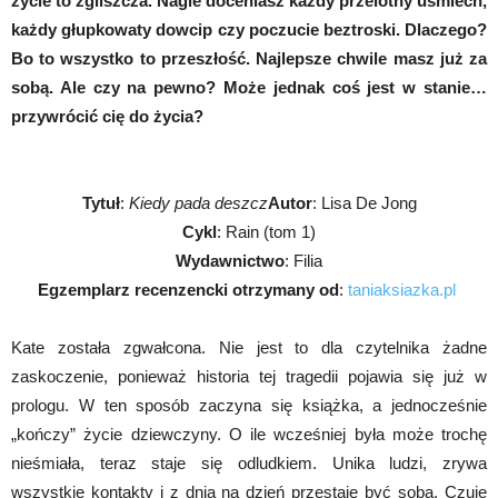
życie to zgliszcza. Nagle doceniasz każdy przelotny uśmiech,
każdy głupkowaty dowcip czy poczucie beztroski. Dlaczego?
Bo to wszystko to przeszłość. Najlepsze chwile masz już za
sobą. Ale czy na pewno? Może jednak coś jest w stanie…
przywrócić cię do życia?
Tytuł
:
Kiedy pada deszcz
Autor
: Lisa De Jong
Cykl
: Rain (tom 1)
Wydawnictwo
: Filia
Egzemplarz recenzencki otrzymany od
:
taniaksiazka.pl
Kate została zgwałcona. Nie jest to dla czytelnika żadne
zaskoczenie, ponieważ historia tej tragedii pojawia się już w
prologu. W ten sposób zaczyna się książka, a jednocześnie
„kończy” życie dziewczyny. O ile wcześniej była może trochę
nieśmiała, teraz staje się odludkiem. Unika ludzi, zrywa
wszystkie kontakty i z dnia na dzień przestaje być sobą. Czuje