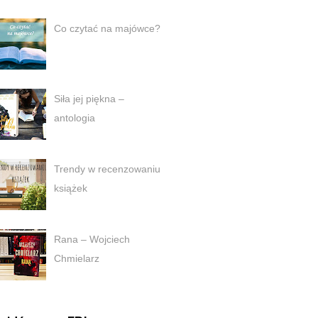
Co czytać na majówce?
Siła jej piękna –
antologia
Trendy w recenzowaniu
książek
Rana – Wojciech
Chmielarz