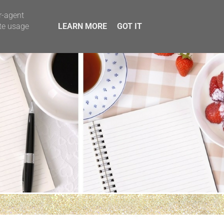
r-agent
ate usage
LEARN MORE
GOT IT