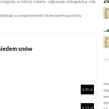
Zn
przygodę, w której kobiety odgrywają niebagatelną rolę.
dziękuję za zorganizowanie tej niezwykłej podróży.
..
nak
Nas
wsp
wyd
żeb
lub