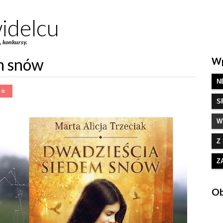
idelcu
e, konkursy.
m snów
Wp
N
S
W
Z
Z
Ob