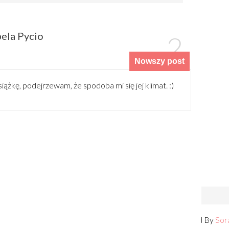
ela Pycio
Nowszy post
ążkę, podejrzewam, że spodoba mi się jej klimat. :)
log with Bloglovin
lcu
| Distributed By
Gooyaabi Templates
Created By
Sor