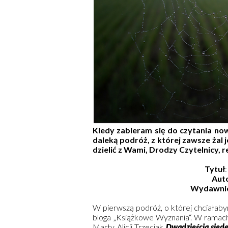
Kiedy zabieram się do czytania no
daleką podróż, z której zawsze żal 
dzielić z Wami, Drodzy Czytelnicy, 
Tytuł
Aut
Wydawni
W pierwszą podróż, o której chciałab
bloga „Książkowe Wyznania“. W ramach
Marty Alicji Trzeciak
Dwadzieścia sied