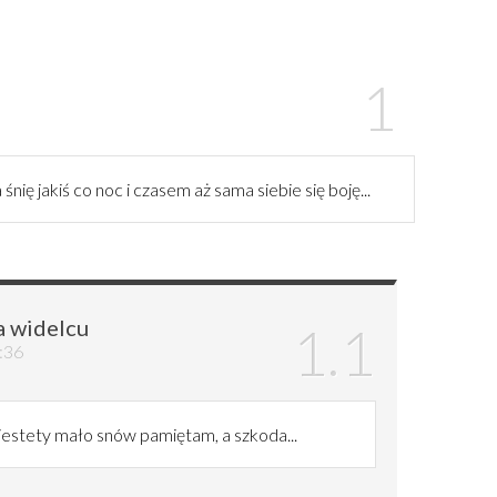
ię jakiś co noc i czasem aż sama siebie się boję...
a widelcu
9:36
iestety mało snów pamiętam, a szkoda...