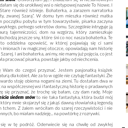
dałam się do urokliwej wsi o nietypowej nazwie To Nowe. I
Stare również istnieje. Bohaterka, a zarazem narratorka
ety, zwanej Szarą“. W domu tym mieszka również matka
mym początku pobytu w tym towarzystwie, pisarka zaczyna
zwykłego, pełnego sekretów domu. Szczególnie intryguje ją
aurą tajemniczości, dom na wzgórzu, który zamieszkuje
dochodzą jeszcze sny, które śni co noc nasza bohaterka. Te
o oddzielna opowieść, w której pojawiają się ci sami
imionach i w magicznej otoczce, opowiadają nam historię
Szarej. I ani bohaterka, ani my, nie mamy już pojęcia, co jest
iała pracować pisarka, powstaje jakby od niechcenia.
ę Wam do czegoś przyznać. Jestem pasjonatką książek
rą dla kobiet. Ale za to w ogóle nie czytuję fantastyki. Źle
twardo stoję obiema nogami na ziemi. Tu dostałam dwa w
 na współczesnej wsi i fantastyczną historię o pradawnych
szę się przyznać, że trochę się bałam, czy dam radę. Moje
ścia siedem snów
to nie taka fantastyka, która budzi mój
 który mnie skojarzył się z jakąś dawną słowiańską legendą
 tchem. Z żalem wróciłam do szarej rzeczywistości i nie
ych, bo miałam nadzieję... na powtórkę z rozrywki.
ię w tę podróż. Oderwiecie się na chwilę od zwykłej