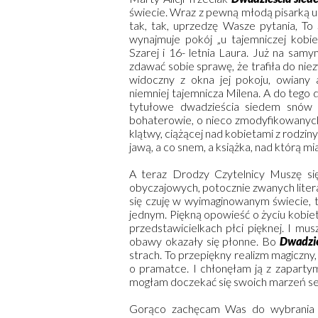
świecie. Wraz z pewną młodą pisarką u
tak, tak, uprzedzę Wasze pytania, To 
wynajmuje pokój „u tajemniczej kobi
Szarej i 16- letnia Laura. Już na sa
zdawać sobie sprawę, że trafiła do nie
widoczny z okna jej pokoju, owiany 
niemniej tajemnicza Milena. A do tego 
tytułowe dwadzieścia siedem snów t
bohaterowie, o nieco zmodyfikowanych 
klątwy, ciążącej nad kobietami z rodziny 
jawą, a co snem, a książka, nad którą m
A teraz Drodzy Czytelnicy Muszę si
obyczajowych, potocznie zwanych literatu
się czuję w wyimaginowanym świecie, 
jednym. Piękną opowieść o życiu kobiet
przedstawicielkach płci pięknej. I mu
obawy okazały się płonne. Bo
Dwadzie
strach. To przepiękny realizm magiczny,
o pramatce. I chłonęłam ją z zapartym
mogłam doczekać się swoich marzeń senn
Gorąco zachęcam Was do wybrania s