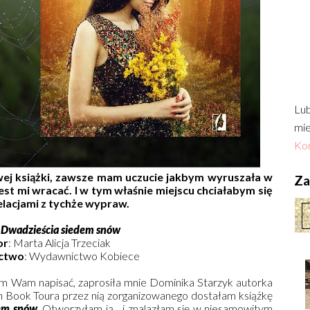
Lub
mie
Kon
wej książki, zawsze mam uczucie jakbym wyruszała w
Zac
jest mi wracać. I w tym właśnie miejscu chciałabym się
relacjami z tychże wypraw.
:
Dwadzieścia siedem snów
or
: Marta Alicja Trzeciak
ctwo
: Wydawnictwo Kobiece
ym Wam napisać, zaprosiła mnie Dominika Starzyk autorka
 Book Toura przez nią zorganizowanego dostałam książkę
em snów
. Otworzyłam ją... i znalazłam się w niesamowitym