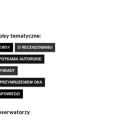
isy tematyczne:
EWSY
O RECENZOWANIU
POTKANIA AUTORSKIE
YWIADY
 PRZYMRUŻENIEM OKA
APOWIEDZI
serwatorzy