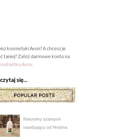
isz kosmetyki Avon? A chcesz je
ć taniej? Załóż darmowe konto na
sultantka Avon
.
zytaj się...
Naturalny szampon
nawilżający od Hristina