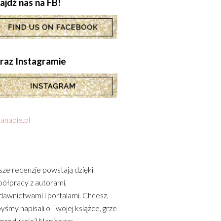
ajdź nas na FB!
.oraz Instagramie
anapie.pl
ze recenzje powstają dzięki
ółpracy z autorami,
awnictwami i portalami. Chcesz,
yśmy napisali o Twojej książce, grze
 produkcie? Napisz na: