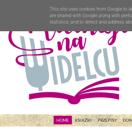
This site uses cookies from Google to de
are shared with Google along with perfo
statistics, and to detect and address ab
HOME
KSIĄŻKI
PRZEPISY
DO