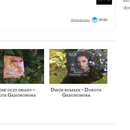
dom
one oczy driady –
Dwór rusałek – Dorota
ota Gąsiorowska
Gąsiorowska