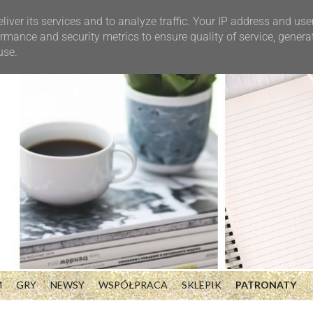
liver its services and to analyze traffic. Your IP address and use
rmance and security metrics to ensure quality of service, gener
use.
M
GRY
NEWSY
WSPÓŁPRACA
SKLEPIK
PATRONATY