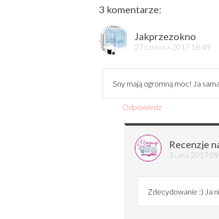
3 komentarze:
Jakprzezokno
27 czerwca 2017 18:49
Sny mają ogromną moc! Ja sama śn
Odpowiedz
Recenzje n
3 lipca 2017 0
Zdecydowanie :) Ja n