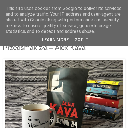
This site uses cookies from Google to deliver its services
Recenzje na widelcu
and to analyze traffic. Your IP address and user-agent are
shared with Google along with performance and security
metrics to ensure quality of service, generate usage
Portal kulturalny - książki, recenzje, inspiracje, konkursy.
statistics, and to detect and address abuse.
LEARN MORE
GOT IT
poniedziałek, 19 marca 2018
Przedsmak zła – Alex Kava