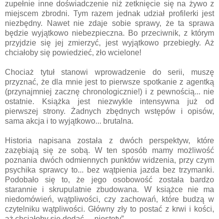
zupełnie inne doświadczenie niż zetknięcie się na żywo z
miejscem zbrodni. Tym razem jednak udział profilerki jest
niezbędny. Nawet nie zdaje sobie sprawy, że ta sprawa
będzie wyjątkowo niebezpieczna. Bo przeciwnik, z którym
przyjdzie się jej zmierzyć, jest wyjątkowo przebiegły. Aż
chciałoby się powiedzieć, zło wcielone!
Chociaż tytuł stanowi wprowadzenie do serii, muszę
przyznać, że dla mnie jest to pierwsze spotkanie z agentką
(przynajmniej zacznę chronologicznie!) i z pewnością... nie
ostatnie. Książka jest niezwykle intensywna już od
pierwszej strony. Żadnych zbędnych wstępów i opisów,
sama akcja i to wyjątkowo... brutalna.
Historia napisana została z dwóch perspektyw, które
zazębiają się ze sobą. W ten sposób mamy możliwość
poznania dwóch odmiennych punktów widzenia, przy czym
psychika sprawcy to... bez wątpienia jazda bez trzymanki.
Podobało się to, że jego osobowość została bardzo
starannie i skrupulatnie zbudowana. W książce nie ma
niedomówień, wątpliwości, czy zachowań, które budzą w
czytelniku wątpliwości. Główny zły to postać z krwi i kości,
aż chciałoby się dodać... „niestety”.