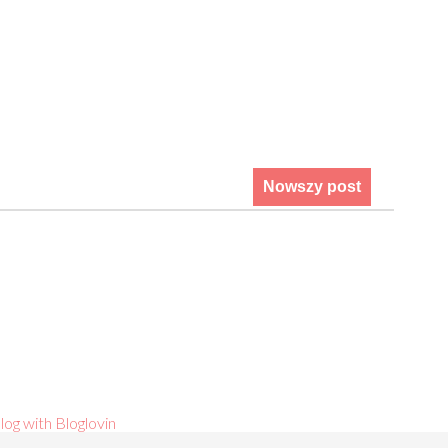
Nowszy post
log with Bloglovin