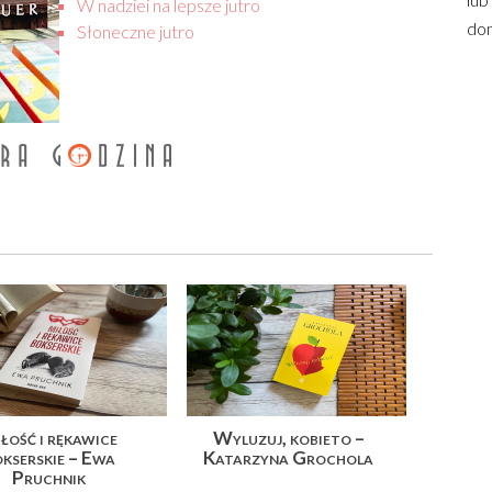
W nadziei na lepsze jutro
dom
Słoneczne jutro
łość i rękawice
Wyluzuj, kobieto –
kserskie – Ewa
Katarzyna Grochola
Pruchnik