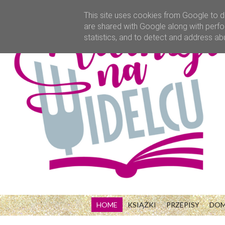
This site uses cookies from Google to de
are shared with Google along with perfo
statistics, and to detect and address ab
HOME
KSIĄŻKI
PRZEPISY
DO