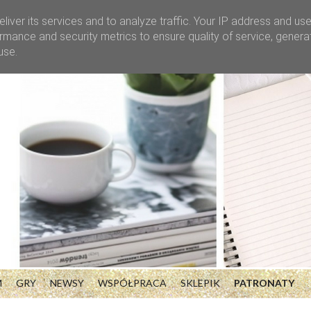
liver its services and to analyze traffic. Your IP address and us
rmance and security metrics to ensure quality of service, gener
use.
M
GRY
NEWSY
WSPÓŁPRACA
SKLEPIK
PATRONATY