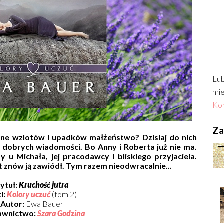
Lub
mie
Kon
Zac
ełne wzlotów i upadków małżeństwo? Dzisiaj do nich
s dobrych wiadomości. Bo Anny i Roberta już nie ma.
 u Michała, jej pracodawcy i bliskiego przyjaciela.
 znów ją zawiódł. Tym razem nieodwracalnie...
ytuł:
Kruchość jutra
l:
Kolory uczuć
(tom 2)
Autor:
Ewa Bauer
wnictwo:
Szara Godzina