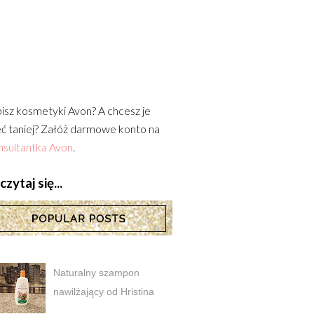
isz kosmetyki Avon? A chcesz je
ć taniej? Załóż darmowe konto na
sultantka Avon
.
zytaj się...
Naturalny szampon
nawilżający od Hristina