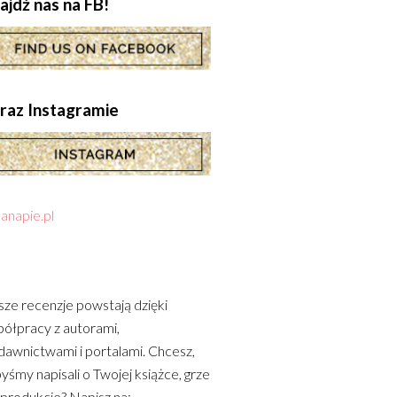
ajdź nas na FB!
.oraz Instagramie
anapie.pl
ze recenzje powstają dzięki
ółpracy z autorami,
awnictwami i portalami. Chcesz,
yśmy napisali o Twojej książce, grze
 produkcie? Napisz na: