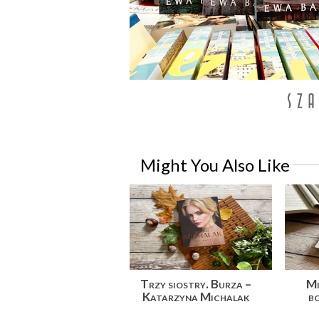
Might You Also Like
Trzy siostry. Burza –
Mi
Katarzyna Michalak
bo