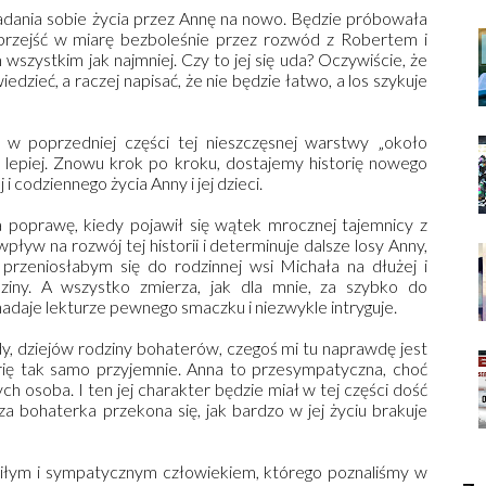
dania sobie życia przez Annę na nowo. Będzie próbowała
rzejść w miarę bezboleśnie przez rozwód z Robertem i
m wszystkim jak najmniej. Czy to jej się uda? Oczywiście, że
zieć, a raczej napisać, że nie będzie łatwo, a los szykuje
.
ę w poprzedniej części tej nieszczęsnej warstwy „około
st lepiej. Znowu krok po kroku, dostajemy historię nowego
 codziennego życia Anny i jej dzieci.
 poprawę, kiedy pojawił się wątek mrocznej tajemnicy z
ływ na rozwój tej historii i determinuje dalsze losy Anny,
przeniosłabym się do rodzinnej wsi Michała na dłużej i
ziny. A wszystko zmierza, jak dla mnie, za szybko do
adaje lekturze pewnego smaczku i niezwykle intryguje.
dy, dziejów rodziny bohaterów, czegoś mi tu naprawdę jest
orię tak samo przyjemnie. Anna to przesympatyczna, choć
h osoba. I ten jej charakter będzie miał w tej części dość
 bohaterka przekona się, jak bardzo w jej życiu brakuje
miłym i sympatycznym człowiekiem, którego poznaliśmy w