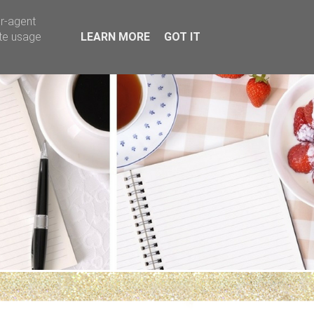
er-agent
ate usage
LEARN MORE
GOT IT