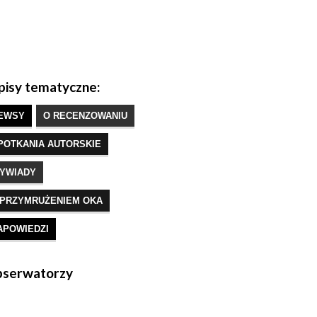
isy tematyczne:
EWSY
O RECENZOWANIU
POTKANIA AUTORSKIE
YWIADY
 PRZYMRUŻENIEM OKA
APOWIEDZI
serwatorzy