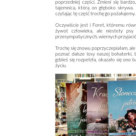
poprzedniej części. Zmieni się bardz
tajemnica, którą on głęboko skrywa.
czytając tę część trochę go pożałujemy.
Oczywiście jest i Foret, któremu równ
żywot człowieka, ale niestety ps
przesympatycznych, wiernych przyjació
Trochę się znowu poprzyczepiałam, ale k
poznać dalsze losy naszej bohaterki, 
gdzieś się rozpełzła, okazało się ono
życiu.