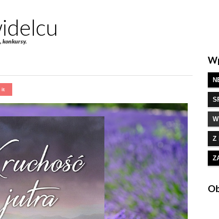
idelcu
e, konkursy.
Wp
N
S
W
Z
Z
Ob