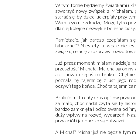
W tym tomie będziemy świadkami ukła
stworzyć nowy związek z Michałem, p
starać się, by dzieci ucierpiały przy ty
Wam tego nie zdradzę. Mogę tylko powied
dla niej kolejne niezwykle bolesne ciosy
Pamiętacie, jak bardzo czepiałam si
fabularnej“? Niestety, tu wcale nie je
związku, relację z rozprawy rozwodowej i
Już przez moment miałam nadzieję na
przeszłości Michała. Ma ona ogromny wp
ale znowu czegoś mi brakło. Chętnie 
poznała tę tajemnicę z ust jego rod
oczywistego końca. Choć ta tajemnica n
Brakuje mi tu cały czas opisów przyro
za mało, choć nadal czyta się tę hist
bardzo zamknięta i odizolowana od innyc
duży wpływ na rozwój wydarzeń. Nasza
przyjaciół i jak bardzo są oni ważni.
A Michał? Michał już nie będzie tym 