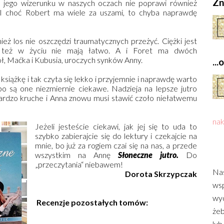
Zn
o, jego wizerunku w naszych oczach nie poprawi również
 I choć Robert ma wiele za uszami, to chyba naprawdę
ież los nie oszczędzi traumatycznych przeżyć. Ciężki jest
y też w życiu nie mają łatwo. A i Foret ma dwóch
ł, Maćka i Kubusia, uroczych synków Anny.
..
siążkę i tak czyta się lekko i przyjemnie i naprawdę warto
bo są one niezmiernie ciekawe. Nadzieja na lepsze jutro
 bardzo kruche i Anna znowu musi stawić czoło niełatwemu
nak
Jeżeli jesteście ciekawi, jak jej się to uda to
szybko zabierajcie się do lektury i czekajcie na
mnie, bo już za rogiem czai się na nas, a przede
wszystkim na Annę
Słoneczne jutro.
Do
„przeczytania“ niebawem!
Nas
Dorota Skrzypczak
wsp
wyd
Recenzje pozostałych tomów:
żeb
lub