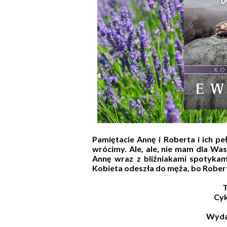
Pamiętacie Annę i Roberta i ich p
wrócimy. Ale, ale, nie mam dla Wa
Annę wraz z bliźniakami spotykamy
Kobieta odeszła do męża, bo Robert
T
Cyk
Wyda