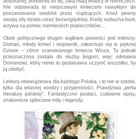
absolutnej, podobnej do tej, jaką mają władcy w Niemczech.
Nie odpowiada to miejscowym kmieciom nawykłym do
poszanowania swobód przez rządzących. Kneź pewny
swojej siły działa coraz bezwzględniej. Kiedy wybucha bunt,
wzywa na pomoc niemieckich popleczników…
Obok politycznego drugim wątkiem powieści jest miłosny:
Doman, młody kmieć i wojownik, zakochuje się w pięknej
Dziwie – córce szanowanego kmiecia Wisza. Ta jednak
przeznaczona została do służby bogom, więc odmawia
Domanowi, który mimo to postanawia uczynić wszystko, by
ją zdobyć.
Lektura obowiązkowa dla każdego Polaka, i to nie w szkole,
tylko dla własnej wiedzy i przyjemności. Prawdziwa „perła
literatury polskiej”. Fantastyczne postaci, cudowne opisy,
znakomicie splecione mity i legendy.