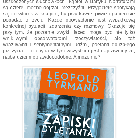
uszkodzonych słuchawkach i kąpieli w Bałtyku. Narratorami
są czterej mocno dojrzali mężczyźni. Przyjaciele spotykają
się co wtorek w knajpce, by przy kawie, piwie i papierosie
pogadać o życiu. Każde opowiadanie jest wypadkową
konkretnej sytuacji, zdarzenia czy rozmowy. Okazuje się
przy tym, że pozornie zwykli faceci mogą być nie tylko
wnikliwymi obserwatorami rzeczywistości, ale też
wrażliwymi i sentymentalnymi ludźmi, poetami dojrzałego
już życia. I to chyba w tym wszystkim jest najdziwniejsze,
najbardziej nieprawdopodobne. A może nie?