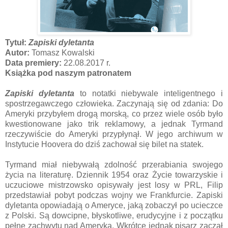
Tytuł:
Zapiski dyletanta
Autor:
Tomasz Kowalski
Data premiery:
22.08.2017 r.
Książka pod naszym patronatem
Zapiski dyletanta
to notatki niebywale inteligentnego i
spostrzegawczego człowieka. Zaczynają się od zdania: Do
Ameryki przybyłem drogą morską, co przez wiele osób było
kwestionowane jako trik reklamowy, a jednak Tyrmand
rzeczywiście do Ameryki przypłynął. W jego archiwum w
Instytucie Hoovera do dziś zachował się bilet na statek.
Tyrmand miał niebywałą zdolność przerabiania swojego
życia na literaturę. Dziennik 1954 oraz Życie towarzyskie i
uczuciowe mistrzowsko opisywały jest losy w PRL, Filip
przedstawiał pobyt podczas wojny we Frankfurcie. Zapiski
dyletanta opowiadają o Ameryce, jaką zobaczył po ucieczce
z Polski. Są dowcipne, błyskotliwe, erudycyjne i z początku
pełne zachwytu nad Ameryką. Wkrótce jednak pisarz zaczął