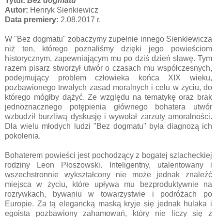
Tytuł:
Bez dogmatu
Autor:
Henryk Sienkiewicz
Data premiery:
2.08.2017 r.
W "Bez dogmatu" zobaczymy zupełnie innego Sienkiewicza
niż ten, którego poznaliśmy dzięki jego powieściom
historycznym, zapewniającym mu po dziś dzień sławę. Tym
razem pisarz stworzył utwór o czasach mu współczesnych,
podejmujący problem człowieka końca XIX wieku,
pozbawionego trwałych zasad moralnych i celu w życiu, do
którego mógłby dążyć. Ze względu na tematykę oraz brak
jednoznacznego potępienia głównego bohatera utwór
wzbudził burzliwą dyskusję i wywołał zarzuty amoralności.
Dla wielu młodych ludzi "Bez dogmatu" była diagnozą ich
pokolenia.
Bohaterem powieści jest pochodzący z bogatej szlacheckiej
rodziny Leon Płoszowski. Inteligentny, utalentowany i
wszechstronnie wykształcony nie może jednak znaleźć
miejsca w życiu, które upływa mu bezproduktywnie na
rozrywkach, bywaniu w towarzystwie i podróżach po
Europie. Za tą elegancką maską kryje się jednak hulaka i
egoista pozbawiony zahamowań, który nie liczy się z