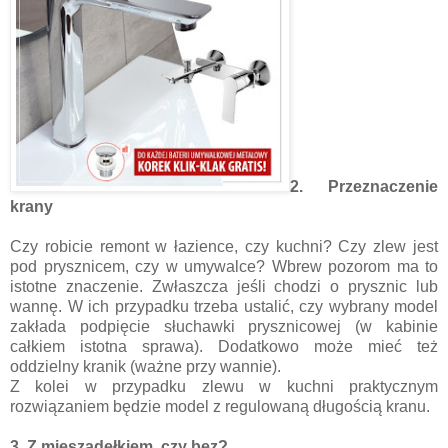
2. Przeznaczenie
krany
Czy robicie remont w łazience, czy kuchni? Czy zlew jest
pod prysznicem, czy w umywalce? Wbrew pozorom ma to
istotne znaczenie. Zwłaszcza jeśli chodzi o prysznic lub
wannę. W ich przypadku trzeba ustalić, czy wybrany model
zakłada podpięcie słuchawki prysznicowej (w kabinie
całkiem istotna sprawa). Dodatkowo może mieć też
oddzielny kranik (ważne przy wannie).
Z kolei w przypadku zlewu w kuchni praktycznym
rozwiązaniem będzie model z regulowaną długością kranu.
3. Z mieszadełkiem, czy bez?