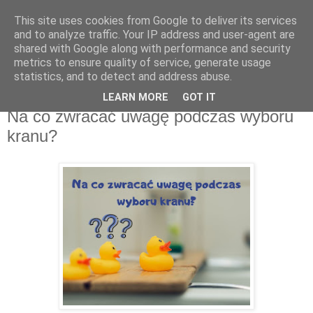
This site uses cookies from Google to deliver its services
Recenzje na widelcu
and to analyze traffic. Your IP address and user-agent are
shared with Google along with performance and security
metrics to ensure quality of service, generate usage
Portal kulturalny - książki, recenzje, inspiracje, konkursy.
statistics, and to detect and address abuse.
LEARN MORE
GOT IT
niedziela, 21 lipca 2019
Na co zwracać uwagę podczas wyboru
kranu?