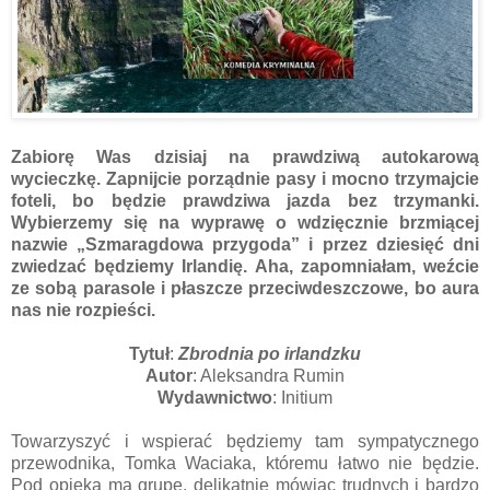
Zabiorę Was dzisiaj na prawdziwą autokarową
wycieczkę. Zapnijcie porządnie pasy i mocno trzymajcie
foteli, bo będzie prawdziwa jazda bez trzymanki.
Wybierzemy się na wyprawę o wdzięcznie brzmiącej
nazwie „Szmaragdowa przygoda” i przez dziesięć dni
zwiedzać będziemy Irlandię. Aha, zapomniałam, weźcie
ze sobą parasole i płaszcze przeciwdeszczowe, bo aura
nas nie rozpieści.
Tytuł
:
Zbrodnia po irlandzku
Autor
: Aleksandra Rumin
Wydawnictwo
: Initium
Towarzyszyć i wspierać będziemy tam sympatycznego
przewodnika, Tomka Waciaka, któremu łatwo nie będzie.
Pod opieką ma grupę, delikatnie mówiąc trudnych i bardzo