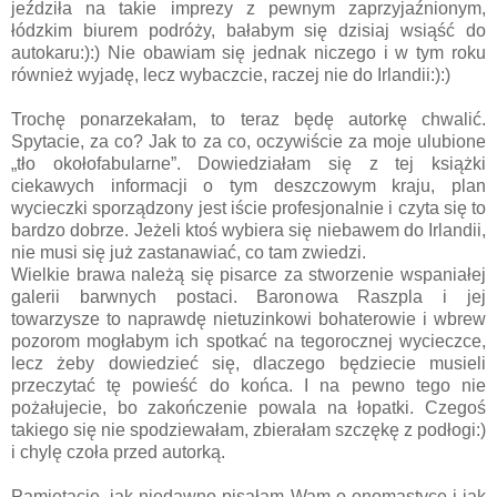
jeździła na takie imprezy z pewnym zaprzyjaźnionym,
łódzkim biurem podróży, bałabym się dzisiaj wsiąść do
autokaru:):) Nie obawiam się jednak niczego i w tym roku
również wyjadę, lecz wybaczcie, raczej nie do Irlandii:):)
Trochę ponarzekałam, to teraz będę autorkę chwalić.
Spytacie, za co? Jak to za co, oczywiście za moje ulubione
„tło okołofabularne”. Dowiedziałam się z tej książki
ciekawych informacji o tym deszczowym kraju, plan
wycieczki sporządzony jest iście profesjonalnie i czyta się to
bardzo dobrze. Jeżeli ktoś wybiera się niebawem do Irlandii,
nie musi się już zastanawiać, co tam zwiedzi.
Wielkie brawa należą się pisarce za stworzenie wspaniałej
galerii barwnych postaci. Baronowa Raszpla i jej
towarzysze to naprawdę nietuzinkowi bohaterowie i wbrew
pozorom mogłabym ich spotkać na tegorocznej wycieczce,
lecz żeby dowiedzieć się, dlaczego będziecie musieli
przeczytać tę powieść do końca. I na pewno tego nie
pożałujecie, bo zakończenie powala na łopatki. Czegoś
takiego się nie spodziewałam, zbierałam szczękę z podłogi:)
i chylę czoła przed autorką.
Pamiętacie, jak niedawno pisałam Wam o onomastyce i jak