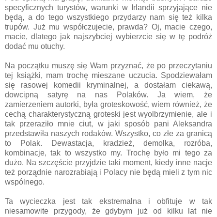
specyficznych turystów, warunki w Irlandii sprzyjające nie
będą, a do tego wszystkiego przydarzy nam się też kilka
trupów. Już mu współczujecie, prawda? Oj, macie czego,
macie, dlatego jak najszybciej wybierzcie się w tę podróż
dodać mu otuchy.
Na początku muszę się Wam przyznać, że po przeczytaniu
tej książki, mam trochę mieszane uczucia. Spodziewałam
się rasowej komedii kryminalnej, a dostałam ciekawą,
dowcipną satyrę na nas Polaków. Ja wiem, że
zamierzeniem autorki, była groteskowość, wiem również, że
cechą charakterystyczną groteski jest wyolbrzymienie, ale i
tak przeraziło mnie ciut, w jaki sposób pani Aleksandra
przedstawiła naszych rodaków. Wszystko, co złe za granicą
to Polak. Dewastacja, kradzież, demolka, rozróba,
kombinacje, tak to wszystko my. Trochę było mi tego za
dużo. Na szczęście przyjdzie taki moment, kiedy inne nacje
też porządnie narozrabiają i Polacy nie będą mieli z tym nic
wspólnego.
Ta wycieczka jest tak ekstremalna i obfituje w tak
niesamowite przygody, że gdybym już od kilku lat nie