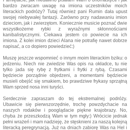
bardzo zwracam uwagę na imiona uczestników moich
literackich podróży? Tutaj również pani Rumin dała upust
swojej niebywałej fantazji. Zarówno przy nadawaniu imion
dzieciom, jak i zwierzętom. Koniecznie musicie poznać dwie
wszystkożerne rybki z wyraźnymi skłonnościami
kanibalistycznymi. Ciekawa jestem co powiecie na ich
imiona. Z kolei imion dzieci Alana nie potrafię nawet dobrze
napisać, a co dopiero powiedzieć:)
Muszę jeszcze wspomnieć o innym moim literackim bziku: o
jedzeniu. Niech nie zwiedzie Was opis na okładce, tu nie
tylko jada się rybę z frytkami i frytki z rybą. Czasami
będziecie porządnie objedzeni, a momentami będziecie
musieli obejść się smakiem, bo prawdziwe frykasy sprzątną
Wam sprzed nosa inni turyści.
Serdecznie zapraszam do tej ekstremalnej podróży.
Ubawicie się pierwszorzędnie, trochę powzdychacie na
naszych rodaków i pooglądacie piękne krajobrazy. No,
chyba że przeszkodzą Wam w tym mgły:) Wrócicie jednak
pełni wrażeń i mam nadzieję, że stęsknieni za naszą kolejną
literacką peregrynacją. Już na dniach zabiorę Was na Hel i