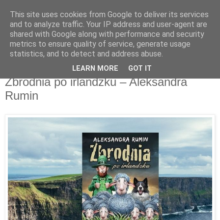
This site uses cookies from Google to deliver its services
Recenzje na widelcu
and to analyze traffic. Your IP address and user-agent are
shared with Google along with performance and security
metrics to ensure quality of service, generate usage
Portal kulturalny - książki, recenzje, inspiracje, konkursy.
statistics, and to detect and address abuse.
LEARN MORE
GOT IT
wtorek, 13 sierpnia 2019
Zbrodnia po irlandzku – Aleksandra
Rumin