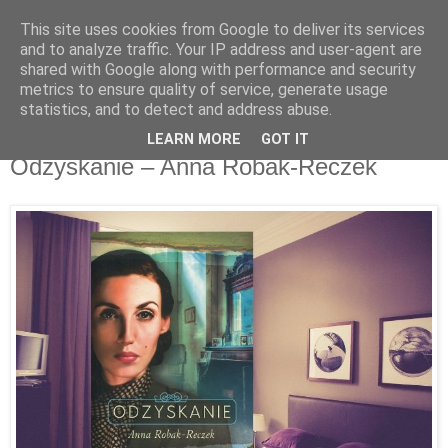
This site uses cookies from Google to deliver its services
Recenzje na widelcu
and to analyze traffic. Your IP address and user-agent are
shared with Google along with performance and security
metrics to ensure quality of service, generate usage
Portal kulturalny - książki, recenzje, inspiracje, konkursy.
statistics, and to detect and address abuse.
LEARN MORE
GOT IT
poniedziałek, 9 września 2019
Odzyskanie – Anna Robak-Reczek