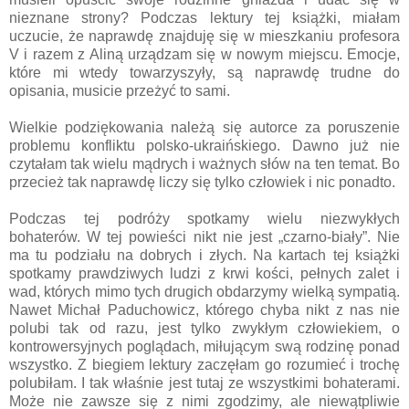
nieznane strony? Podczas lektury tej książki, miałam
uczucie, że naprawdę znajduję się w mieszkaniu profesora
V i razem z Aliną urządzam się w nowym miejscu. Emocje,
które mi wtedy towarzyszyły, są naprawdę trudne do
opisania, musicie przeżyć to sami.
Wielkie podziękowania należą się autorce za poruszenie
problemu konfliktu polsko-ukraińskiego. Dawno już nie
czytałam tak wielu mądrych i ważnych słów na ten temat. Bo
przecież tak naprawdę liczy się tylko człowiek i nic ponadto.
Podczas tej podróży spotkamy wielu niezwykłych
bohaterów. W tej powieści nikt nie jest „czarno-biały”. Nie
ma tu podziału na dobrych i złych. Na kartach tej książki
spotkamy prawdziwych ludzi z krwi kości, pełnych zalet i
wad, których mimo tych drugich obdarzymy wielką sympatią.
Nawet Michał Paduchowicz, którego chyba nikt z nas nie
polubi tak od razu, jest tylko zwykłym człowiekiem, o
kontrowersyjnych poglądach, miłującym swą rodzinę ponad
wszystko. Z biegiem lektury zaczęłam go rozumieć i trochę
polubiłam. I tak właśnie jest tutaj ze wszystkimi bohaterami.
Może nie zawsze się z nimi zgodzimy, ale niewątpliwie