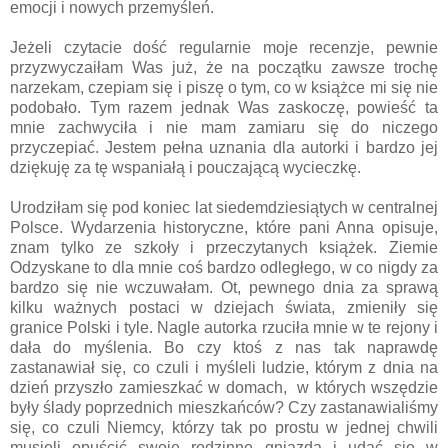
emocji i nowych przemyśleń.
Jeżeli czytacie dość regularnie moje recenzje, pewnie
przyzwyczaiłam Was już, że na początku zawsze trochę
narzekam, czepiam się i piszę o tym, co w książce mi się nie
podobało. Tym razem jednak Was zaskoczę, powieść ta
mnie zachwyciła i nie mam zamiaru się do niczego
przyczepiać. Jestem pełna uznania dla autorki i bardzo jej
dziękuję za tę wspaniałą i pouczającą wycieczkę.
Urodziłam się pod koniec lat siedemdziesiątych w centralnej
Polsce. Wydarzenia historyczne, które pani Anna opisuje,
znam tylko ze szkoły i przeczytanych książek. Ziemie
Odzyskane to dla mnie coś bardzo odległego, w co nigdy za
bardzo się nie wczuwałam. Ot, pewnego dnia za sprawą
kilku ważnych postaci w dziejach świata, zmieniły się
granice Polski i tyle. Nagle autorka rzuciła mnie w te rejony i
dała do myślenia. Bo czy ktoś z nas tak naprawdę
zastanawiał się, co czuli i myśleli ludzie, którym z dnia na
dzień przyszło zamieszkać w domach, w których wszędzie
były ślady poprzednich mieszkańców? Czy zastanawialiśmy
się, co czuli Niemcy, którzy tak po prostu w jednej chwili
musieli opuścić swoje rodzinne gniazda i udać się w