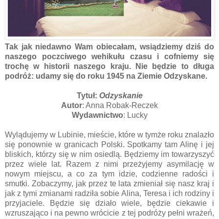
Tak jak niedawno Wam obiecałam, wsiądziemy dziś do
naszego poczciwego wehikułu czasu i cofniemy się
trochę w historii naszego kraju. Nie będzie to długa
podróż: udamy się do roku 1945 na Ziemie Odzyskane.
Tytuł:
Odzyskanie
Autor
: Anna Robak-Reczek
Wydawnictwo
: Lucky
Wylądujemy w Lubinie, mieście, które w tymże roku znalazło
się ponownie w granicach Polski. Spotkamy tam Alinę i jej
bliskich, którzy się w nim osiedlą. Będziemy im towarzyszyć
przez wiele lat. Razem z nimi przeżyjemy asymilację w
nowym miejscu, a co za tym idzie, codzienne radości i
smutki. Zobaczymy, jak przez te lata zmieniał się nasz kraj i
jak z tymi zmianami radziła sobie Alina, Teresa i ich rodziny i
przyjaciele. Będzie się działo wiele, będzie ciekawie i
wzruszająco i na pewno wrócicie z tej podróży pełni wrażeń,