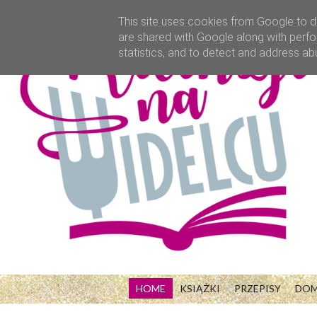
This site uses cookies from Google to de
are shared with Google along with perfo
statistics, and to detect and address ab
HOME
KSIĄŻKI
PRZEPISY
DO