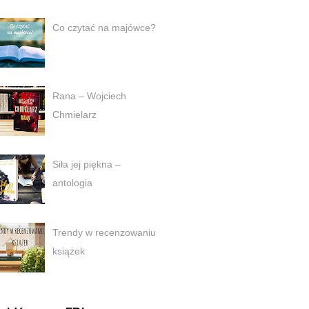
Co czytać na majówce?
Rana – Wojciech
Chmielarz
Siła jej piękna –
antologia
Trendy w recenzowaniu
książek