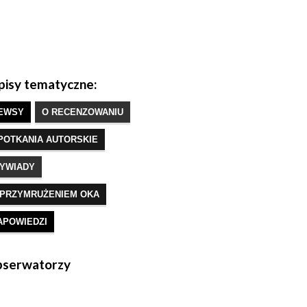
isy tematyczne:
EWSY
O RECENZOWANIU
POTKANIA AUTORSKIE
YWIADY
 PRZYMRUŻENIEM OKA
APOWIEDZI
serwatorzy