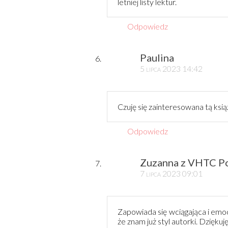
letniej listy lektur.
Odpowiedz
Paulina
5 lipca 2023 14:42
Czuję się zainteresowana tą ksi
Odpowiedz
Zuzanna z VHTC P
7 lipca 2023 09:01
Zapowiada się wciągająca i emocj
że znam już styl autorki. Dzięku