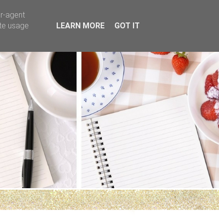
er-agent
ate usage
LEARN MORE
GOT IT