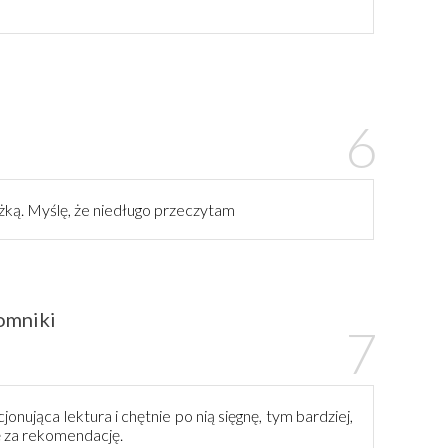
ążką. Myślę, że niedługo przeczytam
omniki
onująca lektura i chętnie po nią sięgnę, tym bardziej,
ję za rekomendację.