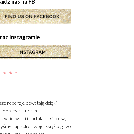
ajdź nas na FB!
.oraz Instagramie
anapie.pl
ze recenzje powstają dzięki
ółpracy z autorami,
awnictwami i portalami. Chcesz,
yśmy napisali o Twojej książce, grze
 produkcie? Napisz na: