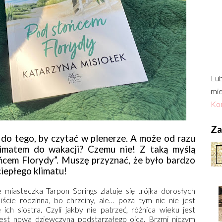
Lub
mie
Kon
Zac
 do tego, by czytać w plenerze. A może od razu
limatem do wakacji? Czemu nie! Z taką myślą
ńcem Florydy”. Muszę przyznać, że było bardzo
ciepłego klimatu!
iasteczka Tarpon Springs zlatuje się trójka dorosłych
iście rodzinna, bo chrzciny, ale… poza tym nic nie jest
ch siostra. Czyli jakby nie patrzeć, różnica wieku jest
 jest nowa dziewczyna podstarzałego ojca. Brzmi niczym