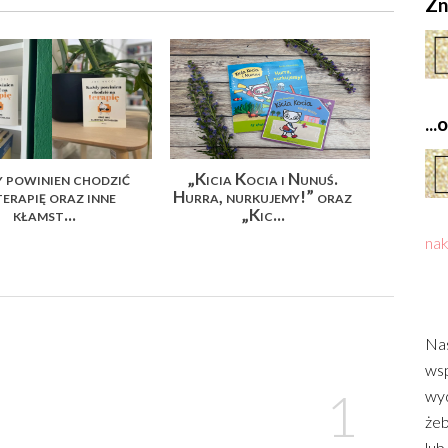
Zn
..
 powinien chodzić
„Kicia Kocia i Nunuś.
terapię oraz inne
Hurra, nurkujemy!” oraz
kłamst...
„Kic...
nak
Nas
wsp
wyd
żeb
lub