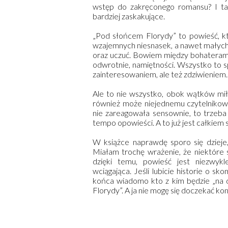
wstęp do zakręconego romansu? I tak
bardziej zaskakujące.
„Pod słońcem Florydy” to powieść, k
wzajemnych niesnasek, a nawet małych 
oraz uczuć. Bowiem między bohaterami d
odwrotnie, namiętności. Wszystko to s
zainteresowaniem, ale też zdziwieniem.
Ale to nie wszystko, obok wątków miło
również może niejednemu czytelnikowi
nie zareagowała sensownie, to trzeba
tempo opowieści. A to już jest całkiem 
W książce naprawdę sporo się dzieje, 
Miałam trochę wrażenie, że niektóre 
dzięki temu, powieść jest niezwyk
wciągająca. Jeśli lubicie historie o s
końca wiadomo kto z kim będzie „na d
Florydy”. A ja nie mogę się doczekać kon