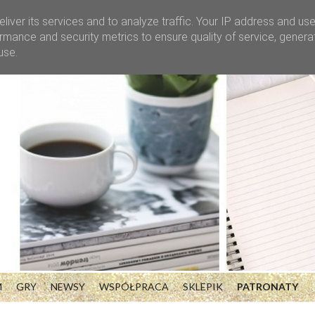
liver its services and to analyze traffic. Your IP address and us
rmance and security metrics to ensure quality of service, gener
use.
M
GRY
NEWSY
WSPÓŁPRACA
SKLEPIK
PATRONATY