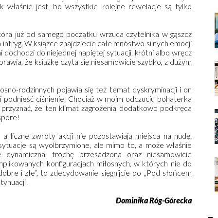
 właśnie jest, bo wszystkie kolejne rewelacje są tylko
tóra już od samego początku wrzuca czytelnika w gąszcz
intryg. W książce znajdziecie całe mnóstwo silnych emocji
ochodzi do niejednej napiętej sytuacji, kłótni albo wręcz
prawia, że książkę czyta się niesamowicie szybko, z dużym
sno-rodzinnych pojawia się też temat dyskryminacji i on
 podnieść ciśnienie. Chociaż w moim odczuciu bohaterka
 przyznać, że ten klimat zagrożenia dodatkowo podkręca
spore!
a liczne zwroty akcji nie pozostawiają miejsca na nudę.
sytuacje są wyolbrzymione, ale mimo to, a może właśnie
le dynamiczna, trochę przesadzona oraz niesamowicie
komplikowanych konfiguracjach miłosnych, w których nie do
obre i złe”, to zdecydowanie sięgnijcie po „Pod słońcem
tynuacji!
Dominika Róg-Górecka