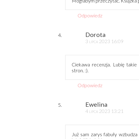
Mogłabym przeczytać. Książka 
Odpowiedz
Dorota
3 lipca 2023 16:09
Ciekawa recenzja. Lubię takie 
stron. :).
Odpowiedz
Ewelina
4 lipca 2023 13:21
Już sam zarys fabuły wzbudza