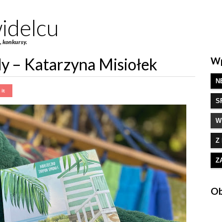
idelcu
e, konkursy.
y – Katarzyna Misiołek
Wp
N
S
W
Z
Z
Ob