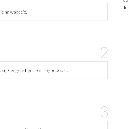
dom
ję na wakacje,
żkę. Czuję że będzie mi się podobać