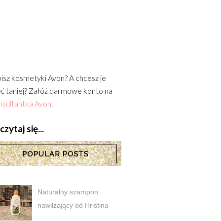
isz kosmetyki Avon? A chcesz je
ć taniej? Załóż darmowe konto na
sultantka Avon
.
zytaj się...
Naturalny szampon
nawilżający od Hristina