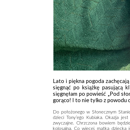
Lato i piękna pogoda zachęcają
sięgnąć po książkę pasującą k
sięgnęłam po powieść „Pod sło
gorąco! I to nie tylko z powodu 
Do położonego w Słonecznym Stanie m
dzieci Tony’ego Kubiaka. Okazja jest 
zwyczajne. Chrzczona bowiem będzie i
kolosalna. Co więcej, matką dziecka