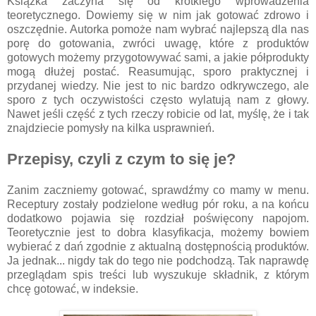
Książka zaczyna się od krótkiego wprowadzenia
teoretycznego. Dowiemy się w nim jak gotować zdrowo i
oszczędnie. Autorka pomoże nam wybrać najlepszą dla nas
porę do gotowania, zwróci uwagę, które z produktów
gotowych możemy przygotowywać sami, a jakie półprodukty
mogą dłużej postać. Reasumując, sporo praktycznej i
przydanej wiedzy. Nie jest to nic bardzo odkrywczego, ale
sporo z tych oczywistości często wylatują nam z głowy.
Nawet jeśli część z tych rzeczy robicie od lat, myślę, że i tak
znajdziecie pomysły na kilka usprawnień.
Przepisy, czyli z czym to się je?
Zanim zaczniemy gotować, sprawdźmy co mamy w menu.
Receptury zostały podzielone według pór roku, a na końcu
dodatkowo pojawia się rozdział poświęcony napojom.
Teoretycznie jest to dobra klasyfikacja, możemy bowiem
wybierać z dań zgodnie z aktualną dostępnością produktów.
Ja jednak... nigdy tak do tego nie podchodzą. Tak naprawdę
przeglądam spis treści lub wyszukuje składnik, z którym
chcę gotować, w indeksie.