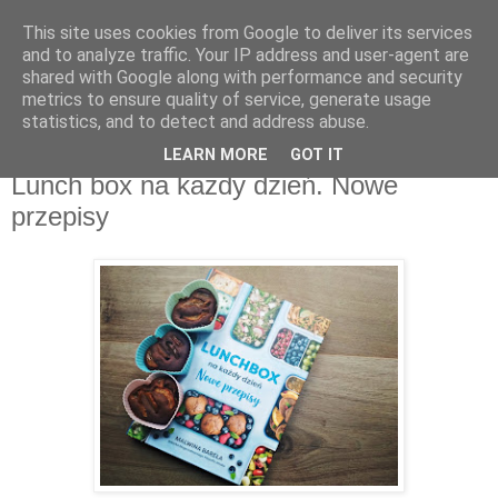
This site uses cookies from Google to deliver its services
Recenzje na widelcu
and to analyze traffic. Your IP address and user-agent are
shared with Google along with performance and security
metrics to ensure quality of service, generate usage
Portal kulturalny - książki, recenzje, inspiracje, konkursy.
statistics, and to detect and address abuse.
LEARN MORE
GOT IT
czwartek, 10 października 2019
Lunch box na każdy dzień. Nowe
przepisy