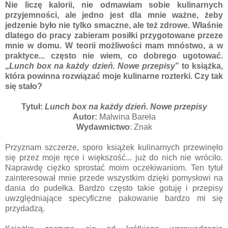
Nie liczę kalorii, nie odmawiam sobie kulinarnych
przyjemności, ale jedno jest dla mnie ważne, żeby
jedzenie było nie tylko smaczne, ale też zdrowe. Właśnie
dlatego do pracy zabieram posiłki przygotowane przeze
mnie w domu. W teorii możliwości mam mnóstwo, a w
praktyce... często nie wiem, co dobrego ugotować.
„
Lunch box na każdy dzień. Nowe przepisy
” to książka,
która powinna rozwiązać moje kulinarne rozterki. Czy tak
się stało?
Tytuł:
Lunch box na każdy dzień. Nowe przepisy
Autor:
Malwina Bareła
Wydawnictwo
: Znak
Przyznam szczerze, sporo książek kulinarnych przewinęło
się przez moje ręce i większość... już do nich nie wróciło.
Naprawdę ciężko sprostać moim oczekiwaniom. Ten tytuł
zainteresował mnie przede wszystkim dzięki pomysłowi na
dania do pudełka. Bardzo często takie gotuję i przepisy
uwzględniające specyficzne pakowanie bardzo mi się
przydadzą.