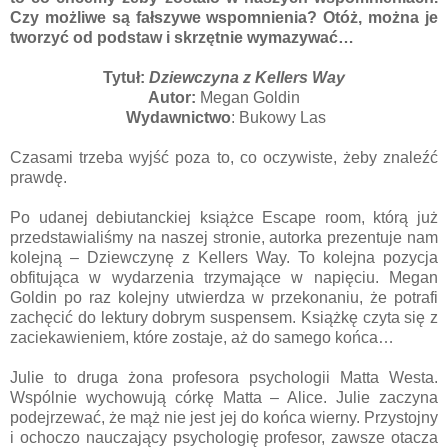
Czy możliwe są fałszywe wspomnienia? Otóż, można je
tworzyć od podstaw i skrzętnie wymazywać…
Tytuł:
Dziewczyna z Kellers Way
Autor:
Megan Goldin
Wydawnictwo
: Bukowy Las
Czasami trzeba wyjść poza to, co oczywiste, żeby znaleźć
prawdę.
Po udanej debiutanckiej książce Escape room, którą już
przedstawialiśmy na naszej stronie, autorka prezentuje nam
kolejną – Dziewczynę z Kellers Way. To kolejna pozycja
obfitująca w wydarzenia trzymające w napięciu. Megan
Goldin po raz kolejny utwierdza w przekonaniu, że potrafi
zachęcić do lektury dobrym suspensem. Książkę czyta się z
zaciekawieniem, które zostaje, aż do samego końca…
Julie to druga żona profesora psychologii Matta Westa.
Wspólnie wychowują córkę Matta – Alice. Julie zaczyna
podejrzewać, że mąż nie jest jej do końca wierny. Przystojny
i ochoczo nauczający psychologię profesor, zawsze otacza