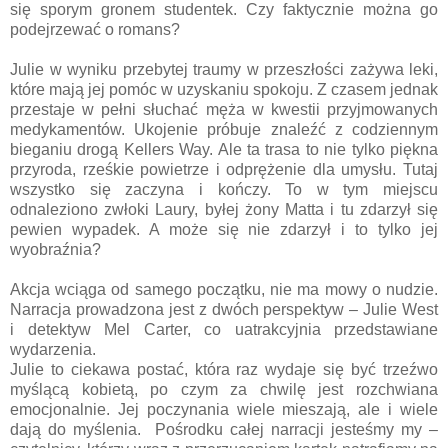
się sporym gronem studentek. Czy faktycznie można go
podejrzewać o romans?
Julie w wyniku przebytej traumy w przeszłości zażywa leki,
które mają jej pomóc w uzyskaniu spokoju. Z czasem jednak
przestaje w pełni słuchać męża w kwestii przyjmowanych
medykamentów. Ukojenie próbuje znaleźć z codziennym
bieganiu drogą Kellers Way. Ale ta trasa to nie tylko piękna
przyroda, rześkie powietrze i odprężenie dla umysłu. Tutaj
wszystko się zaczyna i kończy. To w tym miejscu
odnaleziono zwłoki Laury, byłej żony Matta i tu zdarzył się
pewien wypadek. A może się nie zdarzył i to tylko jej
wyobraźnia?
Akcja wciąga od samego początku, nie ma mowy o nudzie.
Narracja prowadzona jest z dwóch perspektyw – Julie West
i detektyw Mel Carter, co uatrakcyjnia przedstawiane
wydarzenia.
Julie to ciekawa postać, która raz wydaje się być trzeźwo
myślącą kobietą, po czym za chwilę jest rozchwiana
emocjonalnie. Jej poczynania wiele mieszają, ale i wiele
dają do myślenia. Pośrodku całej narracji jesteśmy my –