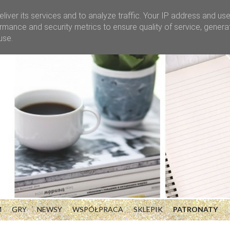
liver its services and to analyze traffic. Your IP address and us
rmance and security metrics to ensure quality of service, gener
use.
M
GRY
NEWSY
WSPÓŁPRACA
SKLEPIK
PATRONATY