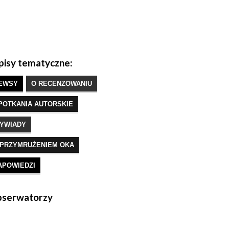
isy tematyczne:
EWSY
O RECENZOWANIU
POTKANIA AUTORSKIE
YWIADY
 PRZYMRUŻENIEM OKA
APOWIEDZI
serwatorzy