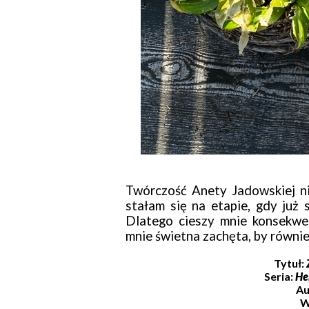
Twórczość Anety Jadowskiej ni
stałam się na etapie, gdy już 
Dlatego cieszy mnie konsekwen
mnie świetna zachęta, by równie
Tytuł:
Seria:
He
Au
W