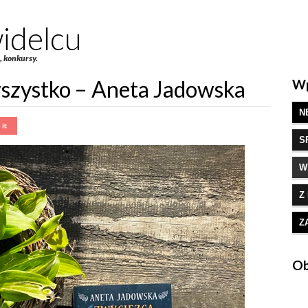
idelcu
e, konkursy.
wszystko – Aneta Jadowska
Wp
N
S
W
Z
Z
Ob