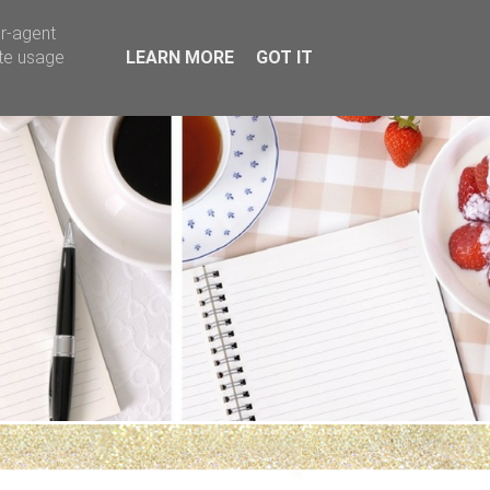
er-agent
ate usage
LEARN MORE
GOT IT