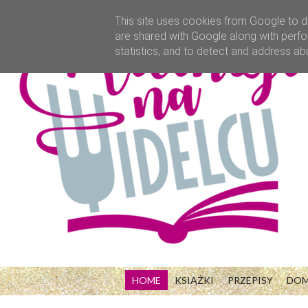
This site uses cookies from Google to de
are shared with Google along with perfo
statistics, and to detect and address ab
HOME
KSIĄŻKI
PRZEPISY
DO