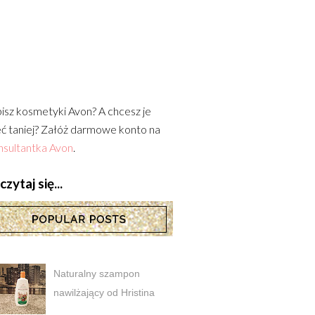
isz kosmetyki Avon? A chcesz je
ć taniej? Załóż darmowe konto na
sultantka Avon
.
zytaj się...
Naturalny szampon
nawilżający od Hristina