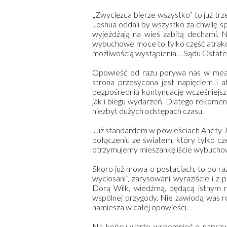
„Zwycięzca bierze wszystko” to już trz
Joshua oddali by wszystko za chwilę 
wyjeżdżają na wieś zabitą dechami. Ni
wybuchowe moce to tylko część atrakcji,
możliwością wystąpienia… Sądu Ostat
Opowieść od razu porywa nas w meand
strona przesycona jest napięciem i
bezpośrednią kontynuację wcześniejs
jak i biegu wydarzeń. Dlatego rekomend
niezbyt dużych odstępach czasu.
Już standardem w powieściach Anety J
połączeniu ze światem, który tylko c
otrzymujemy mieszankę iście wybuchow
Skoro już mowa o postaciach, to po raz
wyciosani”, zarysowani wyraziście i z 
Dorą Wilk, wiedźmą, będącą istnym m
wspólnej przygody. Nie zawiodą was r
namiesza w całej opowieści.
Na końcu warto wspomnieć o naprawdę