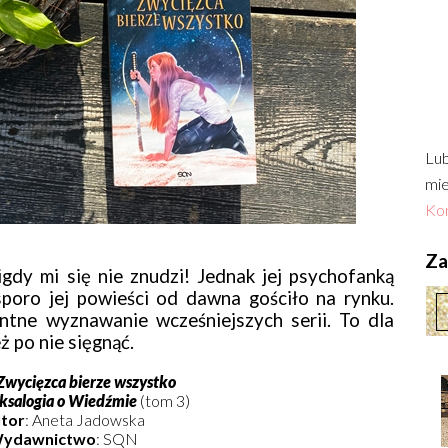
Lub
mie
Kon
Zac
gdy mi się nie znudzi! Jednak jej psychofanką
sporo jej powieści od dawna gościło na rynku.
tne wyznawanie wcześniejszych serii. To dla
ż po nie sięgnąć.
Zwycięzca bierze wszystko
ksalogia o Wiedźmie
(tom 3)
tor
: Aneta Jadowska
ydawnictwo
: SQN