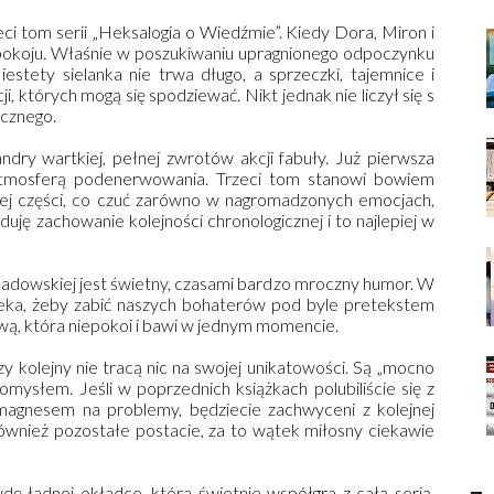
eci tom serii „Heksalogia o Wiedźmie”. Kiedy Dora, Miron i
spokoju. Właśnie w poszukiwaniu upragnionego odpoczynku
estety sielanka nie trwa długo, a sprzeczki, tajemnice i
 których mogą się spodziewać. Nikt jednak nie liczył się s
ecznego.
ry wartkiej, pełnej zwrotów akcji fabuły. Już pierwsza
 atmosferą podenerwowania. Trzeci tom stanowi bowiem
zej części, co czuć zarówno w nagromadzonych emocjach,
uję zachowanie kolejności chronologicznej i to najlepiej w
adowskiej jest świetny, czasami bardzo mroczny humor. W
zeka, żeby zabić naszych bohaterów pod byle pretekstem
ą, która niepokoi i bawi w jednym momencie.
y kolejny nie tracą nic na swojej unikatowości. Są „mocno
pomysłem. Jeśli w poprzednich książkach polubiliście się z
agnesem na problemy, będziecie zachwyceni z kolejnej
ównież pozostałe postacie, za to wątek miłosny ciekawie
 ładnej okładce, która świetnie współgra z całą serią.