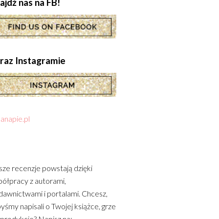
ajdź nas na FB!
.oraz Instagramie
anapie.pl
ze recenzje powstają dzięki
ółpracy z autorami,
awnictwami i portalami. Chcesz,
yśmy napisali o Twojej książce, grze
 produkcie? Napisz na: