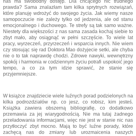
nas ma swobodny dostęp. Dla chcącego nic trudnego
prawda? Sama znalazłam tam kilka sprytnych rozwiązań,
które planuję wdrożyć do swojego życia. Jak wiemy nasze
samopoczucie nie zależy tylko od jedzenia, ale od stanu
emocjonalnego i duchowego. Te strefy są tak samo ważne.
Niestety dla większości z nas sama zasada kochaj siebie to
zbyt mało, aby osiągnąć w pełni szczęście. To wiele lat
pracy, wyrzeczeń, przyrzeczeń i wsparcia innych. Nie wiem
czy stosując się rad Doktora Mao dożyjecie setki, ale chyba
nie o to tak naprawdę chodzi. Zdrowe nawyki, wewnętrzny
spokój i harmonia w codziennym życiu potrafi uspokoić jego
tempo, a co za tym idzie sprawić, że stanie się
przyjemniejsze.
W książce znajdziecie wiele luźnych porad podzielonych na
kilka podrozdziałów np. co jesz, co robisz, kim jesteś.
Książka zawiera obszerną bibliografię, co dodatkowo
przemawia za jej wiarygodnością. Nie ma tutaj żadnego
przeładowania informacjami, więc nie jest w stanie nic nas
przytłoczyć zbyt mocno. Mają to być luźne porady, które
zachęcą nas do zmiany lub urozmaicenia naszych