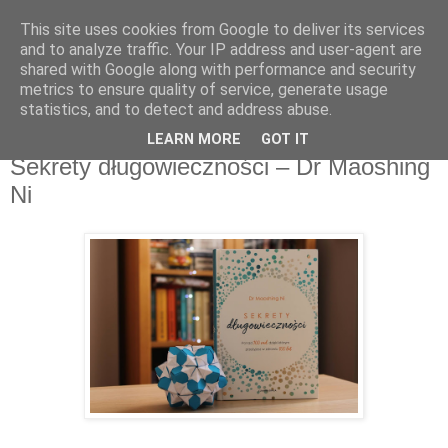
This site uses cookies from Google to deliver its services
Recenzje na widelcu
and to analyze traffic. Your IP address and user-agent are
shared with Google along with performance and security
metrics to ensure quality of service, generate usage
Portal kulturalny - książki, recenzje, inspiracje, konkursy.
statistics, and to detect and address abuse.
LEARN MORE
GOT IT
poniedziałek, 11 stycznia 2021
Sekrety długowieczności – Dr Maoshing
Ni