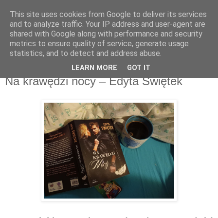
This site uses cookies from Google to deliver its services
Recenzje na widelcu
and to analyze traffic. Your IP address and user-agent are
shared with Google along with performance and security
metrics to ensure quality of service, generate usage
Portal kulturalny - książki, recenzje, inspiracje, konkursy.
statistics, and to detect and address abuse.
LEARN MORE
GOT IT
czwartek, 8 kwietnia 2021
Na krawędzi nocy – Edyta Świętek