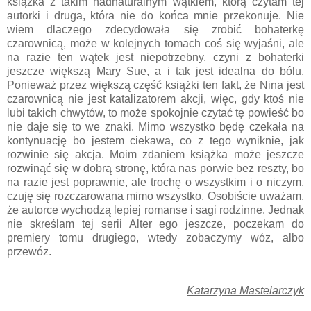
książka z takim nadnaturalnym wątkiem, którą czytam tej
autorki i druga, która nie do końca mnie przekonuje. Nie
wiem dlaczego zdecydowała się zrobić bohaterkę
czarownicą, może w kolejnych tomach coś się wyjaśni, ale
na razie ten wątek jest niepotrzebny, czyni z bohaterki
jeszcze większą Mary Sue, a i tak jest idealna do bólu.
Ponieważ przez większą część książki ten fakt, że Nina jest
czarownicą nie jest katalizatorem akcji, więc, gdy ktoś nie
lubi takich chwytów, to może spokojnie czytać tę powieść bo
nie daje się to we znaki. Mimo wszystko będę czekała na
kontynuację bo jestem ciekawa, co z tego wyniknie, jak
rozwinie się akcja. Moim zdaniem książka może jeszcze
rozwinąć się w dobrą stronę, która nas porwie bez reszty, bo
na razie jest poprawnie, ale trochę o wszystkim i o niczym,
czuję się rozczarowana mimo wszystko. Osobiście uważam,
że autorce wychodzą lepiej romanse i sagi rodzinne. Jednak
nie skreślam tej serii Alter ego jeszcze, poczekam do
premiery tomu drugiego, wtedy zobaczymy wóz, albo
przewóz.
Katarzyna Mastelarczyk