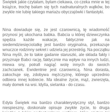
Świętek jakie czytałam, byłam ciekawa, co czeka mnie w tej
książce, trochę bałam się tych nadnaturalnych wątków, bo
zwykle nie lubię takiego mariażu obyczajówki i fantastyki.
Nina dowiaduje się, że jest czarownicą, tę wiadomość
przynosi jej ukochana babka. Babcia u której dziewczynka
spędza każde wakacje, faktycznie jak na
siedemdziesięciolatkę jest bardzo oryginalna, przekazuje
wnuczce rodzinny sekret i udziela jej przestróg. Na początku
Nina myśli, że to takie gadanie staruszki, ale składa fakty i
przyznaje Babci rację, faktycznie ma wpływ na innych ludzi,
miewa sny, potrafi nagiąć wolę innych do swoich
zachcianek. Ewidentnie jest czarownicą. Nina dorasta,
zakochuje się, zdobywa mężczyznę, którego uprzednio
odbiera innej kobiecie. Ma idealne życie, mąż, zwierzęta,
mały domek na wsi. Idylla, sielanka - do czasu.
Edyta Świętek ma bardzo charakterystyczny styl, bardzo
niespieszny, doskonale opisuje zwykłe życie, to druga