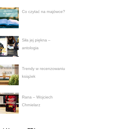
Co czytać na majówce?
Siła jej piękna –
antologia
Trendy w recenzowaniu
książek
Rana – Wojciech
Chmielarz