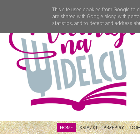
This site uses cookies from Google to de
are shared with Google along with perfo
statistics, and to detect and address ab
HOME
KSIĄŻKI
PRZEPISY
DO