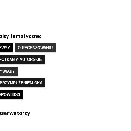
isy tematyczne:
EWSY
O RECENZOWANIU
POTKANIA AUTORSKIE
YWIADY
 PRZYMRUŻENIEM OKA
APOWIEDZI
serwatorzy