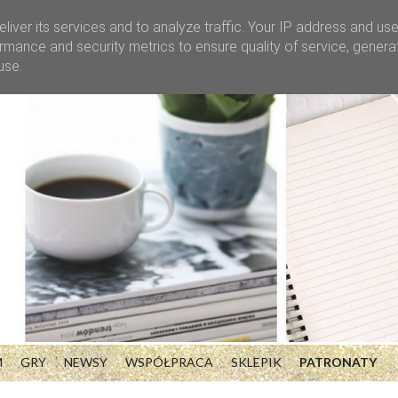
liver its services and to analyze traffic. Your IP address and us
rmance and security metrics to ensure quality of service, gener
use.
M
GRY
NEWSY
WSPÓŁPRACA
SKLEPIK
PATRONATY