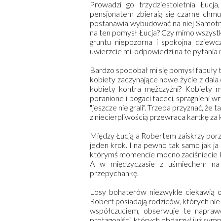
Prowadzi go trzydziestoletnia Łuc
pensjonatem zbierają się czarne chmur
postanawia wybudować na niej Samotni
na ten pomysł Łucja? Czy mimo wszystko
gruntu niepozorna i spokojna dziewcz
uwierzcie mi, odpowiedzi na te pytani
Bardzo spodobał mi się pomysł fabuły 
kobiety zaczynające nowe życie z dala
kobiety kontra mężczyźni? Kobiety 
poranione i bogaci faceci, spragnieni w
"jeszcze nie grali". Trzeba przyznać, że 
z niecierpliwością przewraca kartkę za k
Między Łucją a Robertem zaiskrzy porzą
jeden krok. I na pewno tak samo jak ja
którymś momencie mocno zaciśniecie kciu
A w międzyczasie z uśmiechem na 
przepychankę.
Losy bohaterów niezwykle ciekawią o
Robert posiadają rodziców, których nie
współczuciem, obserwuje te naprawdę 
protagoniści, których obdarzył już symp