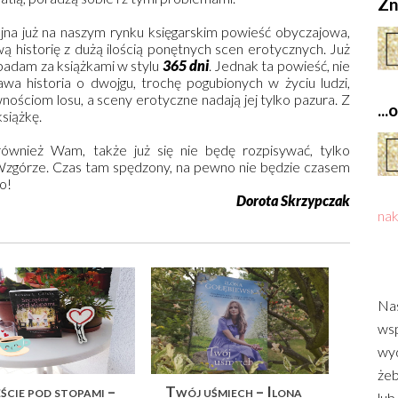
Zn
ejna już na naszym rynku księgarskim powieść obyczajowa,
ą historię z dużą ilością ponętnych scen erotycznych. Już
adam za książkami w stylu
365 dni
. Jednak ta powieść, nie
wa historia o dwojgu, trochę pogubionych w życiu ludzi,
nościom losu, a sceny erotyczne nadają jej tylko pazura. Z
..
siążkę.
również Wam, także już się nie będę rozpisywać, tylko
zgórze. Czas tam spędzony, na pewno nie będzie czasem
o!
Dorota Skrzypczak
nak
Nas
wsp
wyd
żeb
ście pod stopami –
Twój uśmiech – Ilona
lub