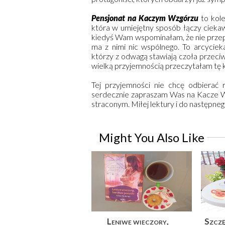
Pensjonat na Kaczym Wzgórzu
to kol
która w umiejętny sposób łączy ciekaw
kiedyś Wam wspominałam, że nie przep
ma z nimi nic wspólnego. To arcycieka
którzy z odwagą stawiają czoła przeciw
wielką przyjemnością przeczytałam tę k
Tej przyjemności nie chcę odbierać 
serdecznie zapraszam Was na Kacze W
straconym. Miłej lektury i do następneg
Might You Also Like
Leniwe wieczory,
Szczę