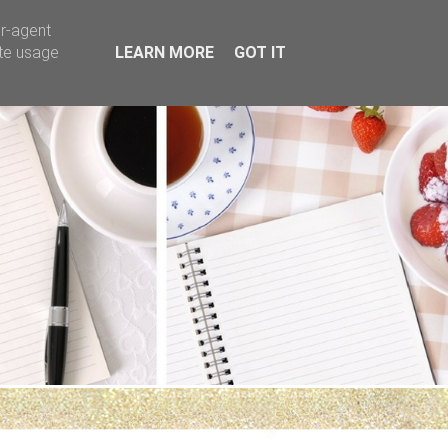
er-agent
ate usage
LEARN MORE
GOT IT