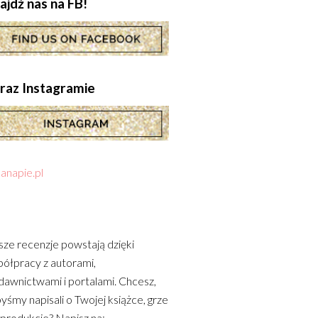
ajdź nas na FB!
.oraz Instagramie
anapie.pl
ze recenzje powstają dzięki
ółpracy z autorami,
awnictwami i portalami. Chcesz,
yśmy napisali o Twojej książce, grze
 produkcie? Napisz na: