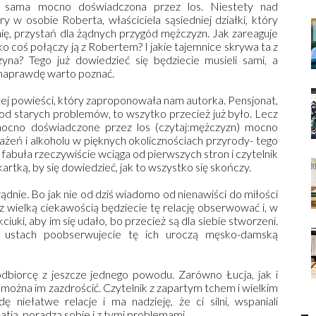
ja, sama mocno doświadczona przez los. Niestety nad
y w osobie Roberta, właściciela sąsiedniej działki, który
ę, przystań dla żądnych przygód mężczyzn. Jak zareaguje
 coś połączy ją z Robertem? I jakie tajemnice skrywa ta z
yna? Tego już dowiedzieć się będziecie musieli sami, a
a naprawdę warto poznać.
tej powieści, który zaproponowała nam autorka. Pensjonat,
 od starych problemów, to wszytko przecież już było. Lecz
mocno doświadczone przez los (czytaj:mężczyzn) mocno
rażeń i alkoholu w pięknych okolicznościach przyrody- tego
ta fabuła rzeczywiście wciąga od pierwszych stron i czytelnik
artką, by się dowiedzieć, jak to wszystko się skończy.
dnie. Bo jak nie od dziś wiadomo od nienawiści do miłości
 z wielką ciekawością będziecie tę relację obserwować i, w
ki, aby im się udało, bo przecież są dla siebie stworzeni.
ustach poobserwujecie tę ich uroczą męsko-damską
dbiorcę z jeszcze jednego powodu. Zarówno Łucja, jak i
 można im zazdrościć. Czytelnik z zapartym tchem i wielkim
niełatwe relacje i ma nadzieję, że ci silni, wspaniali
atią, poradzą sobie i z tymi problemami.