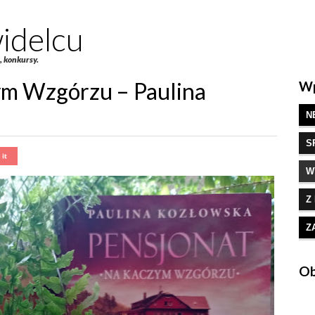
idelcu
e, konkursy.
ym Wzgórzu – Paulina
Wp
N
S
W
Z
Z
Ob