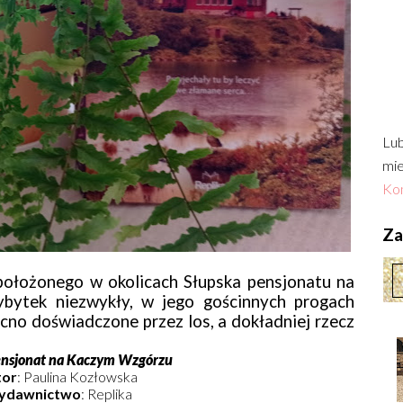
Lub
mie
Kon
Zac
ołożonego w okolicach Słupska pensjonatu na
bytek niezwykły, w jego gościnnych progach
cno doświadczone przez los, a dokładniej rzecz
nsjonat na Kaczym Wzgórzu
tor
: Paulina Kozłowska
ydawnictwo
: Replika