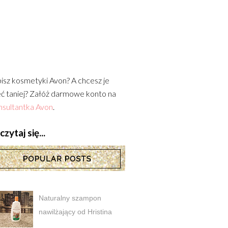
isz kosmetyki Avon? A chcesz je
ć taniej? Załóż darmowe konto na
sultantka Avon
.
zytaj się...
Naturalny szampon
nawilżający od Hristina