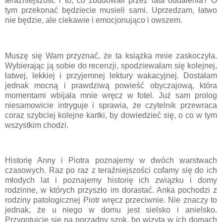
teraźniejszość i to, co zbudowali przez lata oddalenia? O
tym przekonać będziecie musieli sami. Uprzedzam, łatwo
nie będzie, ale ciekawie i emocjonująco i owszem.
Muszę się Wam przyznać, że ta książka mnie zaskoczyła.
Wybierając ją sobie do recenzji, spodziewałam się kolejnej,
łatwej, lekkiej i przyjemnej lektury wakacyjnej. Dostałam
jednak mocną i prawdziwą powieść obyczajową, która
momentami wbijała mnie wręcz w fotel. Już sam prolog
niesamowicie intryguje i sprawia, że czytelnik przewraca
coraz szybciej kolejne kartki, by dowiedzieć się, o co w tym
wszystkim chodzi.
Historię Anny i Piotra poznajemy w dwóch warstwach
czasowych. Raz po raz z teraźniejszości cofamy się do ich
młodych lat i poznajemy historię ich związku i domy
rodzinne, w których przyszło im dorastać. Anka pochodzi z
rodziny patologicznej Piotr wręcz przeciwnie. Nie znaczy to
jednak, że u niego w domu jest sielsko i anielsko.
Przygotujcie się na porządny szok, bo wizyta w ich domach