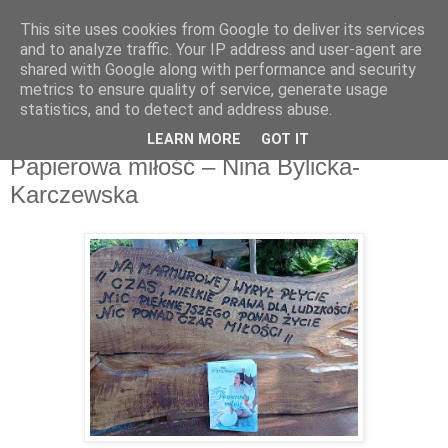
This site uses cookies from Google to deliver its services
Recenzje na widelcu
and to analyze traffic. Your IP address and user-agent are
shared with Google along with performance and security
metrics to ensure quality of service, generate usage
Portal kulturalny - książki, recenzje, inspiracje, konkursy.
statistics, and to detect and address abuse.
LEARN MORE
GOT IT
środa, 8 września 2021
Papierowa miłość – Nina Bylicka-
Karczewska