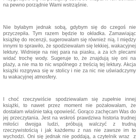
na pewno porządnie Wami wstrząśnie.
Nie byłabym jednak sobą, gdybym się do czegoś nie
przyczepiła. Tym razem będzie to okładka. Zamawiając
książkę do recenzji, sugerowałam się również nią. I między
innymi to sprawiło, że spodziewałam się lekkiej, wakacyjnej
lektury. Widnieje na niej para na piasku, a za ich plecami
widać trochę wody. Sugeruje to, że znajdują się oni na
plaży, a nie ma to nic wspólnego z treścią tej lektury. Akcja
książki rozgrywa się w stolicy i nie za nic nie uświadczymy
tu wakacyjnej atmosfery.
I choć rzeczywiście spodziewałam się zupełnie innej
książki, to nawet przez moment nie pożałowałam, że
dostałam właśnie taką opowieść. Gorąco zachęcam Was do
jej przeczytania. Jest na wskroś prawdziwa historia trudnej
miłości dwojga ludzi, próbują walczyć z trudną
rzeczywistością i jak każdemu z nas nie zawsze im to
wychodzi. Oni się jednak nie poddają, a czytelnik wraz z