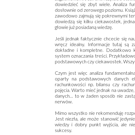
dowiedzieć się zbyt wiele. Analiza f
dosłownie od zerowego poziomu. Książ
zawodowo zajmują się pokrewnymi tema
dowiedzą się kilku ciekawostek, jedn
głowie już posiadaną wiedzę.
Jeśli jednak faktycznie chcecie się na
wręcz idealny. Informacje tutaj są
dokładne i kompletne. Dodatkowo ks
system oznaczania treści. Przykładow
podstawowych czy ciekawostek. Wszys
Czym jest więc analiza fundamentaln
oparty na podstawowych danych eko
rachunkowości np. bilansu czy rachu
pojęcia. Warto mieć jednak na uwadze,
danych… to w żaden sposób nie zastąp
nerwów.
Mimo wszystko nie rekomenduję rozpoc
Jest niezła, ale może stanowić jedyni
wiedzy i dobry punkt wyjścia, ale n
sukcesy.