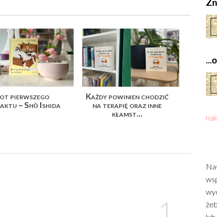
Zn
..
ot pierwszego
Każdy powinien chodzić
aktu – Shō Ishida
na terapię oraz inne
kłamst...
nak
Nas
wsp
wyd
żeb
lub