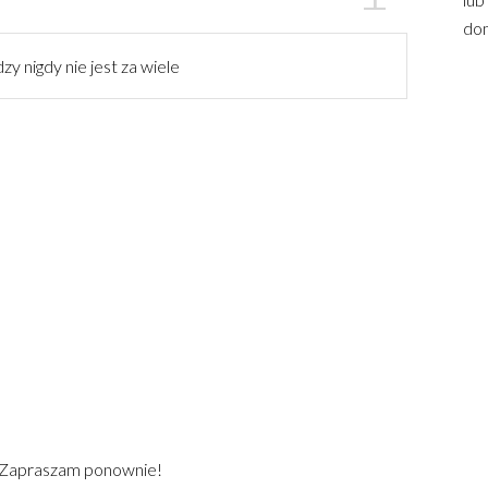
dom
zy nigdy nie jest za wiele
) Zapraszam ponownie!