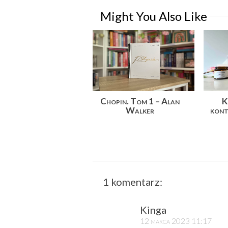
Might You Also Like
Chopin. Tom 1 – Alan
K
Walker
kont
1 komentarz:
Kinga
12 marca 2023 11:17