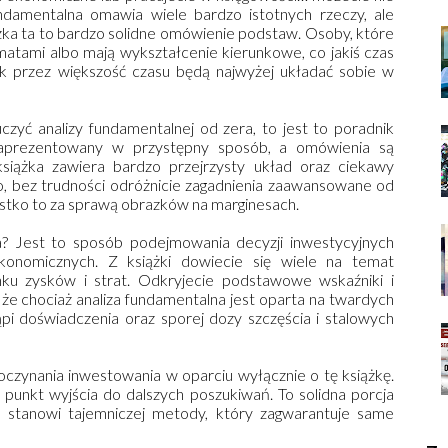
undamentalna omawia wiele bardzo istotnych rzeczy, ale
ka ta to bardzo solidne omówienie podstaw. Osoby, które
tami albo mają wykształcenie kierunkowe, co jakiś czas
ak przez większość czasu będą najwyżej układać sobie w
uczyć analizy fundamentalnej od zera, to jest to poradnik
 zaprezentowany w przystępny sposób, a omówienia są
iążka zawiera bardzo przejrzysty układ oraz ciekawy
o, bez trudności odróżnicie zagadnienia zaawansowane od
tko to za sprawą obrazków na marginesach.
a? Jest to sposób podejmowania decyzji inwestycyjnych
nomicznych. Z książki dowiecie się wiele na temat
nku zysków i strat. Odkryjecie podstawowe wskaźniki i
 że chociaż analiza fundamentalna jest oparta na twardych
i doświadczenia oraz sporej dozy szczęścia i stalowych
zynania inwestowania w oparciu wyłącznie o tę książkę.
e punkt wyjścia do dalszych poszukiwań. To solidna porcja
ie stanowi tajemniczej metody, który zagwarantuje same