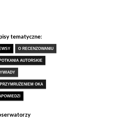
isy tematyczne:
EWSY
O RECENZOWANIU
POTKANIA AUTORSKIE
YWIADY
 PRZYMRUŻENIEM OKA
APOWIEDZI
serwatorzy