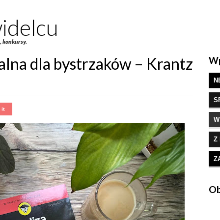
idelcu
e, konkursy.
lna dla bystrzaków – Krantz
Wp
N
S
W
Z
Z
Ob