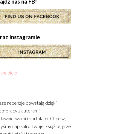
ajdź nas na FB!
.oraz Instagramie
anapie.pl
ze recenzje powstają dzięki
ółpracy z autorami,
awnictwami i portalami. Chcesz,
yśmy napisali o Twojej książce, grze
 produkcie? Napisz na: