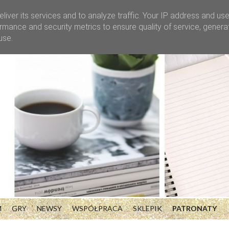
liver its services and to analyze traffic. Your IP address and us
rmance and security metrics to ensure quality of service, gener
use.
M
GRY
NEWSY
WSPÓŁPRACA
SKLEPIK
PATRONATY