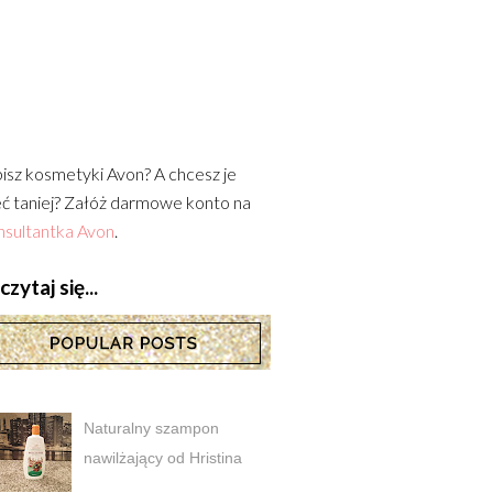
isz kosmetyki Avon? A chcesz je
ć taniej? Załóż darmowe konto na
sultantka Avon
.
zytaj się...
Naturalny szampon
nawilżający od Hristina