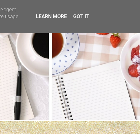
er-agent
ate usage
LEARN MORE
GOT IT