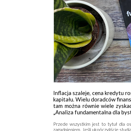
Inflacja szaleje, cena kredytu r
kapitału. Wielu doradców finans
tam można równie wiele zyskać
„Analiza fundamentalna dla by
Przede wszystkim jest to tytuł dla o
zagadnieniem. Jeśli ukończyliście stu