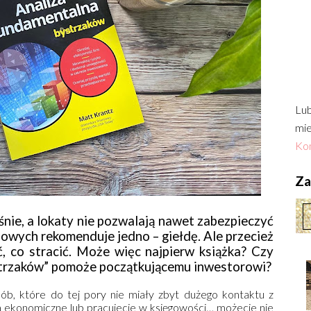
Lub
mie
Kon
Zac
ośnie, a lokaty nie pozwalają nawet zabezpieczyć
owych rekomenduje jedno – giełdę. Ale przecież
, co stracić. Może więc najpierw książka? Czy
strzaków” pomoże początkującemu inwestorowi?
sób, które do tej pory nie miały zbyt dużego kontaktu z
dia ekonomiczne lub pracujecie w księgowości… możecie nie