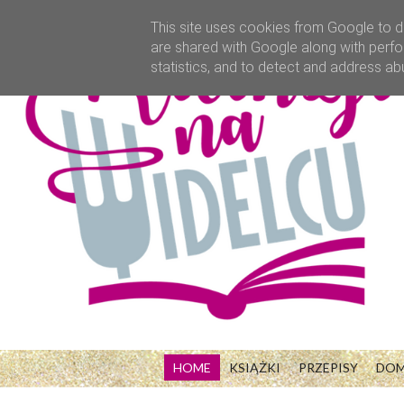
This site uses cookies from Google to de
are shared with Google along with perfo
statistics, and to detect and address ab
HOME
KSIĄŻKI
PRZEPISY
DO