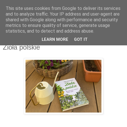
This site uses cookies from Google to deliver its services
Recenzje na widelcu
and to analyze traffic. Your IP address and user-agent are
shared with Google along with performance and security
metrics to ensure quality of service, generate usage
Portal kulturalny - książki, recenzje, inspiracje, konkursy.
statistics, and to detect and address abuse.
LEARN MORE
GOT IT
wtorek, 6 czerwca 2023
Zioła polskie