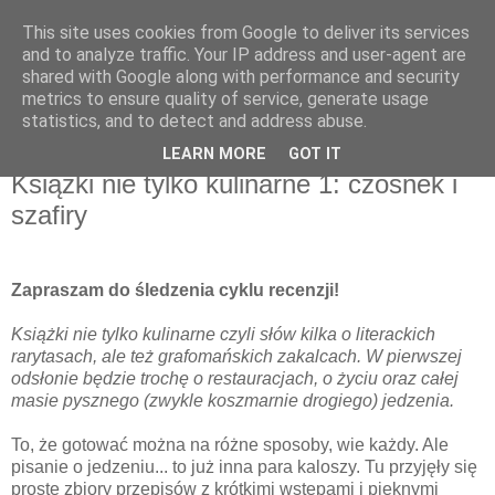
This site uses cookies from Google to deliver its services
Recenzje na widelcu
and to analyze traffic. Your IP address and user-agent are
shared with Google along with performance and security
metrics to ensure quality of service, generate usage
Portal kulturalny - książki, recenzje, inspiracje, konkursy.
statistics, and to detect and address abuse.
LEARN MORE
GOT IT
poniedziałek, 8 kwietnia 2013
Książki nie tylko kulinarne 1: czosnek i
szafiry
Zapraszam do śledzenia cyklu recenzji!
Książki nie tylko kulinarne czyli słów kilka o literackich
rarytasach, ale też grafomańskich zakalcach. W pierwszej
odsłonie będzie trochę o restauracjach, o życiu oraz całej
masie pysznego (zwykle koszmarnie drogiego) jedzenia.
To, że gotować można na różne sposoby, wie każdy. Ale
pisanie o jedzeniu... to już inna para kaloszy. Tu przyjęły się
proste zbiory przepisów z krótkimi wstępami i pięknymi