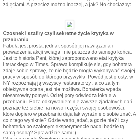
zdjęciami. A przecież można inaczej, a jak? No chociażby:
Czosnek i szafiry czyli sekretne życie krytyka w
przebraniu
Fabuła jest prosta, jednak sposób jej nawiązania i
prowadzenia akcji wciąga i nie puszcza do samego końca.
Jest to historia Pani, której zaproponowano etat krytyka
literackiego w Times. Sprawa komplikuje się, gdy bohatera
zdaje sobie sprawę, że nie będzie mogła wykonywać swojej
pracy w sposób do którego przywykła. Powód jest prosty: w
NY rozpoznają ją wszyscy restauratorzy , a co za tym
obiektywna ocena jest nie możliwa. Bohaterka wpada
niesamowity pomysł. Od tej pory odwiedza lokale w
przebraniu. Poza odkrywaniem nie zawsze zjadalnych dań
poznaje też siebie na nowo i części swojej osobowości,
które dopiero w przebraniu dają tak wyraźnie o sobie znać. A
co z tego wyniknie? Gdzie warto jadać, a gdzie nie? I czy
bohaterka po szalonym eksperymencie nadal będzie tą
samą osobą? Sprawdźcie sami :)
Dlaczego warto:Świetnie i nienachalnie opisana praca