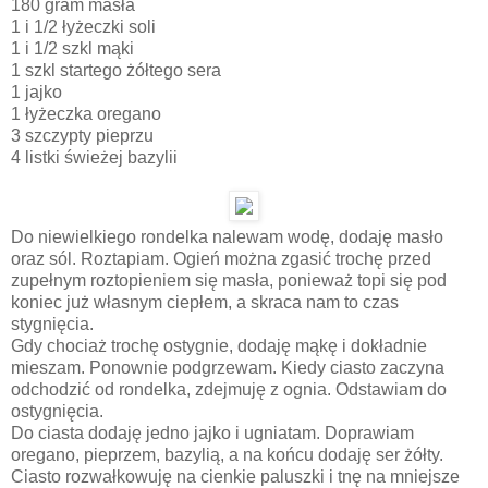
180 gram masła
1 i 1/2 łyżeczki soli
1 i 1/2 szkl mąki
1 szkl startego żółtego sera
1 jajko
1 łyżeczka oregano
3 szczypty pieprzu
4 listki świeżej bazylii
Do niewielkiego rondelka nalewam wodę, dodaję masło
oraz sól. Roztapiam. Ogień można zgasić trochę przed
zupełnym roztopieniem się masła, ponieważ topi się pod
koniec już własnym ciepłem, a skraca nam to czas
stygnięcia.
Gdy chociaż trochę ostygnie, dodaję mąkę i dokładnie
mieszam. Ponownie podgrzewam. Kiedy ciasto zaczyna
odchodzić od rondelka, zdejmuję z ognia. Odstawiam do
ostygnięcia.
Do ciasta dodaję jedno jajko i ugniatam. Doprawiam
oregano, pieprzem, bazylią, a na końcu dodaję ser żółty.
Ciasto rozwałkowuję na cienkie paluszki i tnę na mniejsze