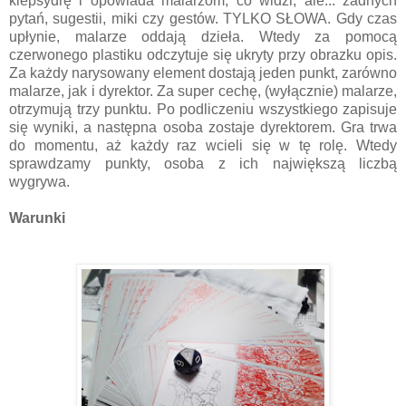
klepsydrę i opowiada malarzom, co widzi, ale... żadnych
pytań, sugestii, miki czy gestów. TYLKO SŁOWA. Gdy czas
upłynie, malarze oddają dzieła. Wtedy za pomocą
czerwonego plastiku odczytuje się ukryty przy obrazku opis.
Za każdy narysowany element dostają jeden punkt, zarówno
malarze, jak i dyrektor. Za super cechę, (wyłącznie) malarze,
otrzymują trzy punktu. Po podliczeniu wszystkiego zapisuje
się wyniki, a następna osoba zostaje dyrektorem. Gra trwa
do momentu, aż każdy raz wcieli się w tę rolę. Wtedy
sprawdzamy punkty, osoba z ich największą liczbą
wygrywa.
Warunki