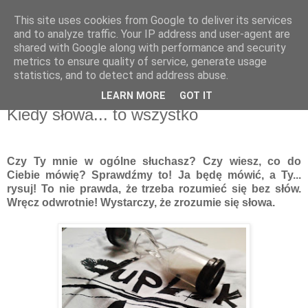
This site uses cookies from Google to deliver its services
Recenzje na widelcu
and to analyze traffic. Your IP address and user-agent are
shared with Google along with performance and security
metrics to ensure quality of service, generate usage
Portal kulturalny - książki, recenzje, inspiracje, konkursy.
statistics, and to detect and address abuse.
LEARN MORE
GOT IT
czwartek, 10 listopada 2016
Kiedy słowa... to wszystko
Czy Ty mnie w ogólne słuchasz? Czy wiesz, co do
Ciebie mówię? Sprawdźmy to! Ja będę mówić, a Ty...
rysuj! To nie prawda, że trzeba rozumieć się bez słów.
Wręcz odwrotnie! Wystarczy, że zrozumie się słowa.