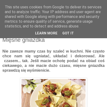
This site uses cookies from Google to deliver its services
Recenzje na widelcu
and to analyze traffic. Your IP address and user-agent are
shared with Google along with performance and security
metrics to ensure quality of service, generate usage
Portal kulturalny - książki, recenzje, inspiracje, konkursy.
statistics, and to detect and address abuse.
LEARN MORE
GOT IT
wtorek, 6 grudnia 2016
Mięsne gniazdka
Nie zawsze mamy czas by szaleć w kuchni. Nie często
chce nam się ugniatać, układać i dekorować. Ale
czasem... tak. Jeśli macie ochotę podać na obiad coś
ciekawego, a nie macie dużo czasu, mięsne gniazdka
sprawdzą się wyśmienicie.