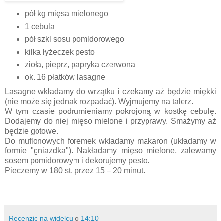
pół kg mięsa mielonego
1 cebula
pół szkl sosu pomidorowego
kilka łyżeczek pesto
zioła, pieprz, papryka czerwona
ok. 16 płatków lasagne
Lasagne wkładamy do wrzątku i czekamy aż będzie miękki
(nie może się jednak rozpadać). Wyjmujemy na talerz.
W tym czasie podrumieniamy pokrojoną w kostkę cebulę.
Dodajemy do niej mięso mielone i przyprawy. Smażymy aż
będzie gotowe.
Do muflonowych foremek wkładamy makaron (układamy w
formie "gniazdka"). Nakładamy mięso mielone, zalewamy
sosem pomidorowym i dekorujemy pesto.
Pieczemy w 180 st. przez 15 – 20 minut.
Recenzje na widelcu
o
14:10