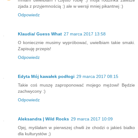
mniam uwielbiam i często robię :) moja rodzinka zawsze
zjada z przyjemnością :) ale w wersji mniej pikantnej :)
Odpowiedz
Klaudia/ Guess What
27 marca 2017 13:58
O koniecznie musimy wypróbować, uwielbiam takie smaki.
Zapisuję przepis!
Odpowiedz
Edyta Mój kawałek podłogi
29 marca 2017 08:15
Takie coś muszę zaproponować mojego mężowi! Będzie
zachwycony :)
Odpowiedz
Aleksandra | Wild Rocks
29 marca 2017 10:09
Ojej, myślałam w pierwszej chwili że chodzi o jakieś bialko
dla kulturystów ;)