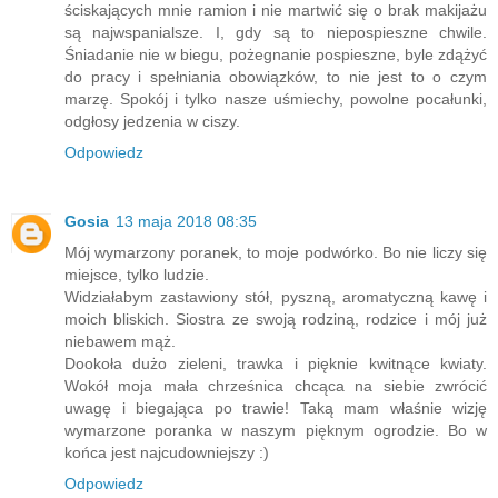
ściskających mnie ramion i nie martwić się o brak makijażu
są najwspanialsze. I, gdy są to niepospieszne chwile.
Śniadanie nie w biegu, pożegnanie pospieszne, byle zdążyć
do pracy i spełniania obowiązków, to nie jest to o czym
marzę. Spokój i tylko nasze uśmiechy, powolne pocałunki,
odgłosy jedzenia w ciszy.
Odpowiedz
Gosia
13 maja 2018 08:35
Mój wymarzony poranek, to moje podwórko. Bo nie liczy się
miejsce, tylko ludzie.
Widziałabym zastawiony stół, pyszną, aromatyczną kawę i
moich bliskich. Siostra ze swoją rodziną, rodzice i mój już
niebawem mąż.
Dookoła dużo zieleni, trawka i pięknie kwitnące kwiaty.
Wokół moja mała chrześnica chcąca na siebie zwrócić
uwagę i biegająca po trawie! Taką mam właśnie wizję
wymarzone poranka w naszym pięknym ogrodzie. Bo w
końca jest najcudowniejszy :)
Odpowiedz