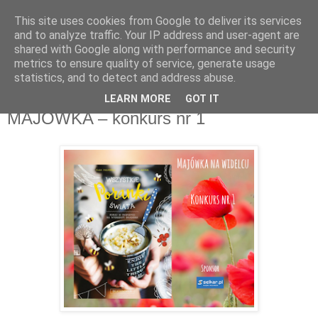
This site uses cookies from Google to deliver its services
Recenzje na widelcu
and to analyze traffic. Your IP address and user-agent are
shared with Google along with performance and security
metrics to ensure quality of service, generate usage
Portal kulturalny - książki, recenzje, inspiracje, konkursy.
statistics, and to detect and address abuse.
LEARN MORE
GOT IT
wtorek, 1 maja 2018
MAJÓWKA – konkurs nr 1