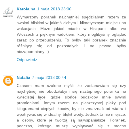
Karolajna
1 maja 2018 23:06
Wymarzony poranek najchętniej spędziłabym razem ze
swoimi bliskimi w jakimś cichym i klimatycznym miejscu na
wakacjach. Może jakieś miasto w Hiszpanii albo we
Włoszech z pięknym widokiem, który moglibyśmy oglądać
zaraz po przebudzeniu. To byłby taki poranek znacznie
różniący się od pozostałych i na pewno byłby
niezapomniany. :)
Odpowiedz
Natalia
7 maja 2018 00:44
Czasem mam szalone myśli, że zastanawiam się czy
najchętniej nie obudziłabym się następnego poranka na
kwiecistej łące, gdzie słońce budziłoby mnie swymi
promieniami. Innym razem na piaszczystej plaży pod
kilogramami ciepłych koców, by nie zmarznąć od wiatru i
wpatrywać się w idealny, błękit wody. Jednak to nie miejsce,
a osoby, które je tworzą są najwspanialsze. Poranek,
podczas, którego muszę wyplątywać się z mocno