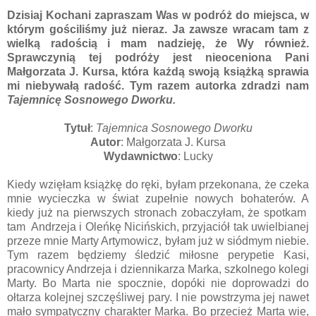
Dzisiaj Kochani zapraszam Was w podróż do miejsca, w
którym gościliśmy już nieraz. Ja zawsze wracam tam z
wielką radością i mam nadzieję, że Wy również.
Sprawczynią tej podróży jest nieoceniona Pani
Małgorzata J. Kursa, która każdą swoją książką sprawia
mi niebywałą radość. Tym razem autorka zdradzi nam
Tajemnicę Sosnowego Dworku.
Tytuł
:
Tajemnica Sosnowego Dworku
Autor
: Małgorzata J. Kursa
Wydawnictwo
: Lucky
Kiedy wzięłam książkę do ręki, byłam przekonana, że czeka
mnie wycieczka w świat zupełnie nowych bohaterów. A
kiedy już na pierwszych stronach zobaczyłam, że spotkam
tam
Andrzeja i Oleńkę Nicińskich, przyjaciół tak uwielbianej
przeze mnie Marty Artymowicz, byłam już w siódmym niebie.
Tym razem będziemy śledzić miłosne perypetie Kasi,
pracownicy Andrzeja i dziennikarza Marka, szkolnego kolegi
Marty. Bo Marta nie spocznie, dopóki nie doprowadzi do
ołtarza kolejnej szczęśliwej pary. I nie powstrzyma jej nawet
mało sympatyczny charakter Marka. Bo przecież Marta wie,