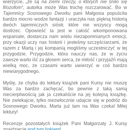
wierzycie,
„że są na ziemi rzeczy, o których nie śniło się
filozofom“
, autorka może Was trochę rozczarować. Bo w
Tajemnicy Sosnowego Dworku
pani Małgosia popuściła
bardzo mocno wodze fantazji i uraczyła nas piękną historią
dwóch tajemniczych sióstr, które nie wszyscy mogą
dostrzec. Opowieść ta jest w całość wkomponowana
wspaniale, dostarcza nam wielu niezapomnianych emocji,
przy okazji uczy nas historii i jesteśmy szczęściarzami, że
razem z Martą i jej kompanią mogliśmy uczestniczyć w tej
przygodzie.
Przygodzie, która nauczy nas, że w życiu
zawsze warto iść za głosem serca, że miłość i przyjaźń mają
wielką moc, że czasami warto uwierzyć w coś bardzo
niewiarygodnego.
Myślę, że chyba do lektury książek pani Kursy nie muszę
Was za bardzo zachęcać, bo pewnie z taką samą
niecierpliwością jak ja czekaliście na jej kolejną książkę.
Nie zwlekajcie, tylko niezwłocznie udajcie się w podróż do
Sosnowego Dworku. Marta już tam na Was czeka! Miłej
lektury!
Recenzje pozostałych książek Pani Małgorzaty J. Kursy
znajdziecie
pod tym linkiem
!