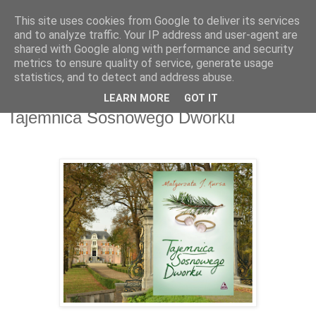
This site uses cookies from Google to deliver its services
Recenzje na widelcu
and to analyze traffic. Your IP address and user-agent are
shared with Google along with performance and security
metrics to ensure quality of service, generate usage
Portal kulturalny - książki, recenzje, inspiracje, konkursy.
statistics, and to detect and address abuse.
LEARN MORE
GOT IT
środa, 9 maja 2018
Tajemnica Sosnowego Dworku