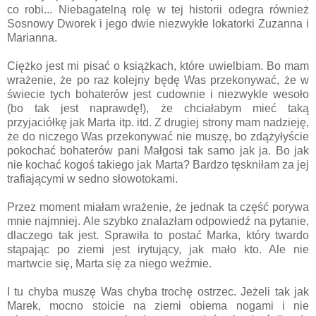
co robi... Niebagatelną rolę w tej historii odegra również
Sosnowy Dworek i jego dwie niezwykłe lokatorki Zuzanna i
Marianna.
Ciężko jest mi pisać o książkach, które uwielbiam. Bo mam
wrażenie, że po raz kolejny będę Was przekonywać, że w
świecie tych bohaterów jest cudownie i niezwykle wesoło
(bo tak jest naprawdę!), że chciałabym mieć taką
przyjaciółkę jak Marta itp. itd. Z drugiej strony mam nadzieję,
że do niczego Was przekonywać nie muszę, bo zdążyłyście
pokochać bohaterów pani Małgosi tak samo jak ja. Bo jak
nie kochać kogoś takiego jak Marta? Bardzo tęskniłam za jej
trafiającymi w sedno słowotokami.
Przez moment miałam wrażenie, że jednak ta część porywa
mnie najmniej. Ale szybko znalazłam odpowiedź na pytanie,
dlaczego tak jest. Sprawiła to postać Marka, który twardo
stąpając po ziemi jest irytujący, jak mało kto. Ale nie
martwcie się, Marta się za niego weźmie.
I tu chyba muszę Was chyba trochę ostrzec. Jeżeli tak jak
Marek, mocno stoicie na ziemi obiema nogami i nie