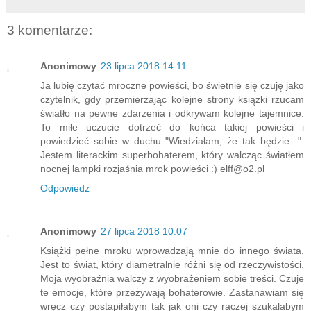
3 komentarze:
Anonimowy
23 lipca 2018 14:11
Ja lubię czytać mroczne powieści, bo świetnie się czuję jako
czytelnik, gdy przemierzając kolejne strony książki rzucam
światło na pewne zdarzenia i odkrywam kolejne tajemnice.
To miłe uczucie dotrzeć do końca takiej powieści i
powiedzieć sobie w duchu "Wiedziałam, że tak będzie...".
Jestem literackim superbohaterem, który walcząc światłem
nocnej lampki rozjaśnia mrok powieści :) elff@o2.pl
Odpowiedz
Anonimowy
27 lipca 2018 10:07
Książki pełne mroku wprowadzają mnie do innego świata.
Jest to świat, który diametralnie różni się od rzeczywistości.
Moja wyobraźnia walczy z wyobrażeniem sobie treści. Czuje
te emocje, które przeżywają bohaterowie. Zastanawiam się
wręcz czy postapiłabym tak jak oni czy raczej szukalabym