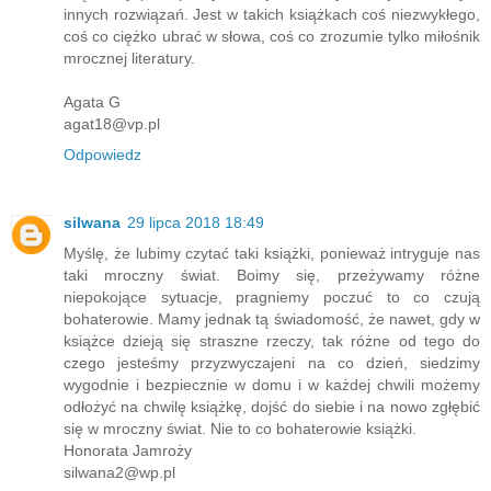
innych rozwiązań. Jest w takich książkach coś niezwykłego,
coś co ciężko ubrać w słowa, coś co zrozumie tylko miłośnik
mrocznej literatury.
Agata G
agat18@vp.pl
Odpowiedz
silwana
29 lipca 2018 18:49
Myślę, że lubimy czytać taki książki, ponieważ intryguje nas
taki mroczny świat. Boimy się, przeżywamy różne
niepokojące sytuacje, pragniemy poczuć to co czują
bohaterowie. Mamy jednak tą świadomość, że nawet, gdy w
książce dzieją się straszne rzeczy, tak różne od tego do
czego jesteśmy przyzwyczajeni na co dzień, siedzimy
wygodnie i bezpiecznie w domu i w każdej chwili możemy
odłożyć na chwilę książkę, dojść do siebie i na nowo zgłębić
się w mroczny świat. Nie to co bohaterowie książki.
Honorata Jamroży
silwana2@wp.pl