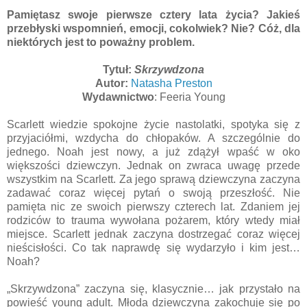
Pamiętasz swoje pierwsze cztery lata życia? Jakieś
przebłyski wspomnień, emocji, cokolwiek? Nie? Cóż, dla
niektórych jest to poważny problem.
Tytuł:
Skrzywdzona
Autor:
Natasha Preston
Wydawnictwo
: Feeria Young
Scarlett wiedzie spokojne życie nastolatki, spotyka się z
przyjaciółmi, wzdycha do chłopaków. A szczególnie do
jednego. Noah jest nowy, a już zdążył wpaść w oko
większości dziewczyn. Jednak on zwraca uwagę przede
wszystkim na Scarlett. Za jego sprawą dziewczyna zaczyna
zadawać coraz więcej pytań o swoją przeszłość. Nie
pamięta nic ze swoich pierwszy czterech lat. Zdaniem jej
rodziców to trauma wywołana pożarem, który wtedy miał
miejsce. Scarlett jednak zaczyna dostrzegać coraz więcej
nieścisłości. Co tak naprawdę się wydarzyło i kim jest…
Noah?
„Skrzywdzona” zaczyna się, klasycznie… jak przystało na
powieść young adult. Młoda dziewczyna zakochuje się po