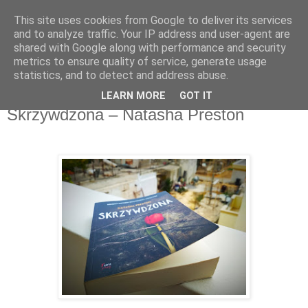
This site uses cookies from Google to deliver its services
Recenzje na widelcu
and to analyze traffic. Your IP address and user-agent are
shared with Google along with performance and security
metrics to ensure quality of service, generate usage
Portal kulturalny - książki, recenzje, inspiracje, konkursy.
statistics, and to detect and address abuse.
LEARN MORE
GOT IT
poniedziałek, 8 października 2018
Skrzywdzona – Natasha Preston