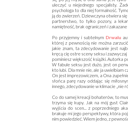
uleczyć u niejednego specjalisty. Żad
psychologa to dla niej formalność. Ty
ją do zwierzeń. Dziewczyna otwiera się 
partnerstwo, to tylko pozory, a lek
namiętność, brak ograniczeń i zakazane 
Po przyjemny i subtelnym
Drwalu
aut
której z pewnością nie można zarzucić
jakie znam, ta zdecydowanie jest najb
kręcą cię ostre sceny seksu i zazwyczaj
pominiesz większość książki. Autorka 
W fabule seksu jest dużo, jest on per
kto lubi. Dla mnie nie, ale ja uwielbiam 
On jest imprezowiczem, a Ona zupełnie
słońca parę razy oddając się miłosny
innego, zdecydowanie w klimacie „nie ró
Co do samej kreacji bohaterów, to mus
trzyma się kupy. Jak na mój gust Clai
wyjścia do scen... z poprzedniego a
brakuje mi jego perspektywy, która poj
nim powiedzieć. Wiem jedno, z pewności