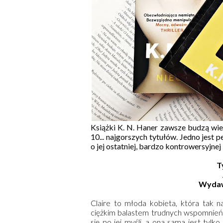
Książki K. N. Haner zawsze budzą wiel
10... najgorszych tytułów. Jedno jest
o jej ostatniej, bardzo kontrowersyjnej
T
Wyda
Claire to młoda kobieta, która tak 
ciężkim balastem trudnych wspomnień i
się po jej myśli, a ona sama jest tyl