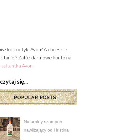
isz kosmetyki Avon? A chcesz je
ć taniej? Załóż darmowe konto na
sultantka Avon
.
zytaj się...
Naturalny szampon
nawilżający od Hristina