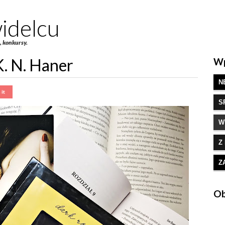
idelcu
e, konkursy.
K. N. Haner
Wp
N
S
W
Z
Z
Ob