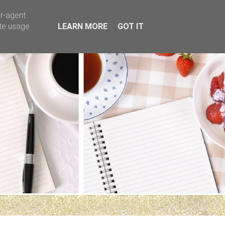
er-agent
ate usage
LEARN MORE
GOT IT