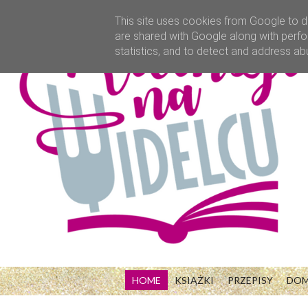
This site uses cookies from Google to de
are shared with Google along with perfo
statistics, and to detect and address ab
HOME
KSIĄŻKI
PRZEPISY
DO