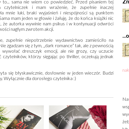
Zn
y to... sama nie wiem co powiedzieć. Przed pisaniem tej
ch czytelniczek i mam wrażenie, że zupełnie inaczej
a mnie luki, braki wyjaśnień i niespójności są punktem
 Sama mam jeden w głowie i żałuję, że do końca książki nic
ak, że autorka wywinie nam psikus i w kontynuacji odwróci
wości nagłym zwrotem akcji.
..
e, zupełnie niepotrzebnie wydawnictwo zamieściło na
”. Nie zgadzam się z tym, „dark romance” tak, ale z pewnością
oże wywołać dreszczyk emocji, ale nie grozy, czy uczucie
 czytelników, którzy sięgając po thriller, oczekują jednak
nak
zyta się błyskawicznie, dosłownie w jeden wieczór. Budzi
y. Wyłącznie dla dorosłego czytelnika :)
Nas
wsp
wyd
żeb
lub