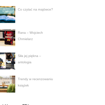
Co czytać na majówce?
Rana – Wojciech
Chmielarz
Siła jej piękna –
antologia
Trendy w recenzowaniu
książek