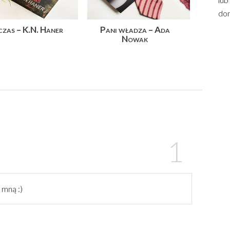
dom
czas – K.N. Haner
Pani władza – Ada
Nowak
 mną :)