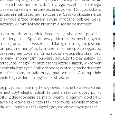
en z nich się nie sprawdzić, dlatego wizyta u kolejnego
mczasem, ku własnemu zaskoczeniu, doktor Douglas skłania
przed nim jak przed nikim wcześniej. Szybko okazuje się, że
arz skrywa przed światem swoje mroczne odbicie. Seks,
uczucie. W tym świecie nie ma miejsca na delikatność.
orka poszła w zupełnie inną stronę, stworzyła powieść,
 pruderyjności. Spośród wszystkich erotycznych książek,
ardziej odważna i wyuzdana. Dlatego ostrzegam, jeśli nie
 omijasz „momenty”, to tym razem nie masz po co sięgać, bo
poeksperymentowała z formą i poszła w zupełną skrajność.
wersyjny i momentami bulwersujący. Czy to źle? Zależy, co
czytać „coś innego”. Po niezliczonej liczbie książek, w których
 zmienia jego życie i tak odchodzą w stronę zachodzącego
m uniesieniom, to była przyjemna odmiana. Coś zupełnie
bcie tego w domu”, oryginalne i straszne.
zę przyznać, mam mętlik w głowie. Trochę to wszystko nie
re jest zbyt uległa, jednak ta cecha stanowi dobry punkt
kapitu. Zdecydowanie za mało wiemy o samym doktorku,
awia się ledwie kilka razy i tak naprawdę niewiele można o
ą wielu typków z tej książki nigdy nie chciałabym poznać.