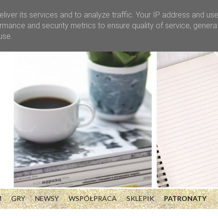
liver its services and to analyze traffic. Your IP address and us
rmance and security metrics to ensure quality of service, gener
use.
M
GRY
NEWSY
WSPÓŁPRACA
SKLEPIK
PATRONATY