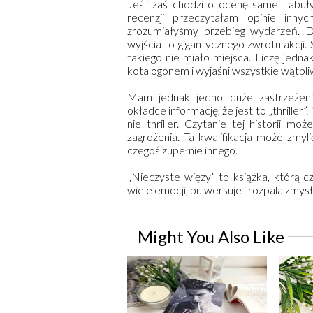
Jeśli zaś chodzi o ocenę samej fabuł
recenzji przeczytałam opinie inny
zrozumiałyśmy przebieg wydarzeń. Dl
wyjścia to gigantycznego zwrotu akcji.
takiego nie miało miejsca. Liczę jedn
kota ogonem i wyjaśni wszystkie wątpli
Mam jednak jedno duże zastrzeżeni
okładce informację, że jest to „thriller
nie thriller. Czytanie tej historii m
zagrożenia. Ta kwalifikacja może zmylić
czegoś zupełnie innego.
„Nieczyste więzy” to książka, którą c
wiele emocji, bulwersuje i rozpala zmysł
Might You Also Like