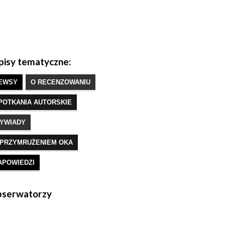
isy tematyczne:
EWSY
O RECENZOWANIU
POTKANIA AUTORSKIE
YWIADY
 PRZYMRUŻENIEM OKA
APOWIEDZI
serwatorzy