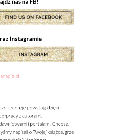
ajdź nas na FB!
.oraz Instagramie
anapie.pl
ze recenzje powstają dzięki
ółpracy z autorami,
awnictwami i portalami. Chcesz,
yśmy napisali o Twojej książce, grze
 produkcie? Napisz na: