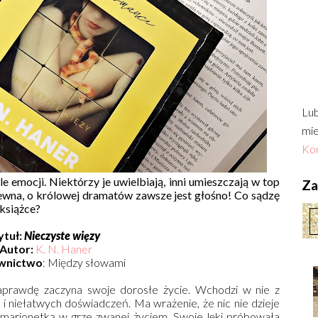
Lub
mie
Kon
e emocji. Niektórzy je uwielbiają, inni umieszczają w top
Zac
 pewna, o królowej dramatów zawsze jest głośno! Co sądzę
 książce?
ytuł:
Nieczyste więzy
Autor:
K. N. Haner
wnictwo
: Między słowami
naprawdę zaczyna swoje dorosłe życie. Wchodzi w nie z
 niełatwych doświadczeń. Ma wrażenie, że nic nie dzieje
ko marionetką w grze zwanej życiem. Swoje lęki próbowała