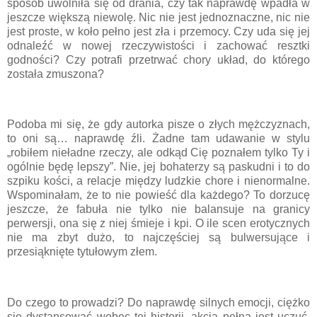
sposób uwolniła się od drania, czy tak naprawdę wpadła w
jeszcze większą niewolę. Nic nie jest jednoznaczne, nic nie
jest proste, w koło pełno jest zła i przemocy. Czy uda się jej
odnaleźć w nowej rzeczywistości i zachować resztki
godności? Czy potrafi przetrwać chory układ, do którego
została zmuszona?
Podoba mi się, że gdy autorka pisze o złych mężczyznach,
to oni są… naprawdę źli. Żadne tam udawanie w stylu
„robiłem nieładne rzeczy, ale odkąd Cię poznałem tylko Ty i
ogólnie będę lepszy”. Nie, jej bohaterzy są paskudni i to do
szpiku kości, a relacje między ludzkie chore i nienormalne.
Wspominałam, że to nie powieść dla każdego? To dorzucę
jeszcze, że fabuła nie tylko nie balansuje na granicy
perwersji, ona się z niej śmieje i kpi. O ile scen erotycznych
nie ma zbyt dużo, to najczęściej są bulwersujące i
przesiąknięte tytułowym złem.
Do czego to prowadzi? Do naprawdę silnych emocji, ciężko
się dystansować wobec tej historii, akcja pełna jest uczuć,