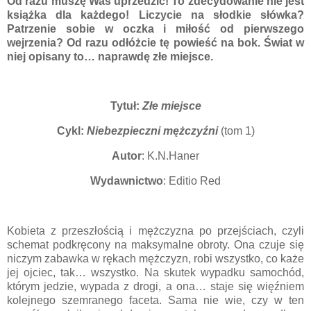
Od razu muszę Was uprzedzić! To zdecydowanie nie jest
książka dla każdego! Liczycie na słodkie słówka?
Patrzenie sobie w oczka i miłość od pierwszego
wejrzenia? Od razu odłóżcie tę powieść na bok. Świat w
niej opisany to… naprawdę złe miejsce.
Tytuł:
Złe miejsce
Cykl:
Niebezpieczni mężczyźni
(tom 1)
Autor
: K.N.Haner
Wydawnictwo
: Editio Red
Kobieta z przeszłością i mężczyzna po przejściach, czyli
schemat podkręcony na maksymalne obroty. Ona czuje się
niczym zabawka w rękach mężczyzn, robi wszystko, co każe
jej ojciec, tak… wszystko. Na skutek wypadku samochód,
którym jedzie, wypada z drogi, a ona… staje się więźniem
kolejnego szemranego faceta. Sama nie wie, czy w ten