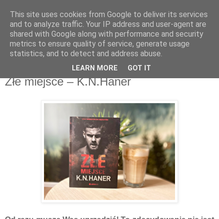
This site uses cookies from Google to deliver its services
Recenzje na widelcu
and to analyze traffic. Your IP address and user-agent are
shared with Google along with performance and security
metrics to ensure quality of service, generate usage
Portal kulturalny - książki, recenzje, inspiracje, konkursy.
statistics, and to detect and address abuse.
LEARN MORE
GOT IT
wtorek, 24 marca 2020
Złe miejsce – K.N.Haner