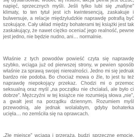
napięć, sprzecznych myśli. Jeśli tylko lubi się „mafijne”
klimaty, to ten tytuł jest ich kwintesencją, zaskakuje i
bulwersuje, a relacje międzyludzkie naprawdę potrafią być
szokujące. Cały układ między bohaterami tej książki jest tak
zaskakujący, że nawet ciężko oceniać jego realność, pewne
jest jedno, nie będzie nudno, ani… normalnie.
Właśnie z tych powodów powieść czyta się naprawdę
szybko, wciąga już od pierwszej strony, w pewien sposób
właśnie za sprawą swojej nierealności. Jedno mi się jednak
bardzo nie podoba. Bo chociaż mowa o źle, to jest tu też
naprawdę niepokojący przekaz. Chodzi mi o przemoc
seksualną oraz myśl „na początku nie chciałaś, ale było ci
dobrze”. Mężczyźni w tej książce nie rozumieją słowa „nie”,
a gwałt jest na porządku dziennym. Rozumiem myśl
przewodnią, ale jednak wolałabym, gdyby bohaterka
ucięła… no zemściła się na oprawcach.
„Złe miejsce” wciąga i przeraża, budzi sprzeczne emocje,