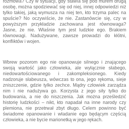
rozmowa? Czy w sytuacji, gdy stawia się pod murem drugą
osobę, można spodziewać się od niej, innej odpowiedzi niż
tylko takiej, jaką wymusza na niej ten, kto trzyma palec na
spuście? No oczywiście, że nie. Zastanówcie się, czy w
powyższym przykładzie zachowana jest równowaga?
Jasne, że nie. Właśnie tym jest ludzkie ego. Brakiem
równowagi. Nadużywane, zawsze prowadzi do kłótni,
konfliktów i wojen.
Wbrew pozorom ego nie opanowuje silnego i znającego
swoją wartość jako człowieka, ale wyłącznie słabego,
niedowartościowanego i zakompleksionego. Kiedy
nadzoruje słabeusza, wówczas to ona, jego rękoma, sieje
zniszczenie, gdzie tylko zechce. Mądry człowiek zarządza
nim i nie nadużywa go. Korzysta z jego siły tylko do
budowania, a nie do niszczenia. Jak można prześledzić
historię ludzkości – nikt, kto napadał na inne narody czy
plemiona, nie przetrwał zbyt długo. Celem powinno być
świadome opanowanie i władanie ego będącym częścią
człowieka, a nie bycie marionetką w jego rękach.