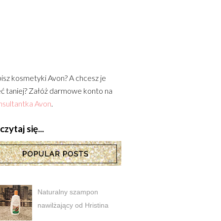
isz kosmetyki Avon? A chcesz je
ć taniej? Załóż darmowe konto na
sultantka Avon
.
zytaj się...
Naturalny szampon
nawilżający od Hristina