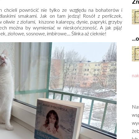
Zn
 chcieli powrócić nie tylko ze względu na bohaterów i
dlaskimi smakami. Jak on tam jedzą! Rosół z perliczek,
 oliwie z ziołami, kiszone kalarepy, dynie, papryki, grzyby
, ech można by wymieniać w nieskończoność. A jak piją!
lek, ziołowe, sosnowe, imbirowe.... Ślinka aż cieknie!
..
nak
Nas
wsp
wyd
żeb
lub