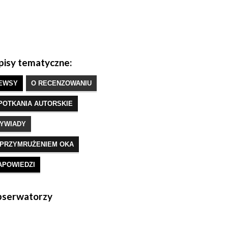
isy tematyczne:
EWSY
O RECENZOWANIU
POTKANIA AUTORSKIE
YWIADY
 PRZYMRUŻENIEM OKA
APOWIEDZI
serwatorzy