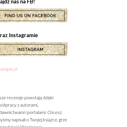
ajdź nas na FB!
.oraz Instagramie
anapie.pl
ze recenzje powstają dzięki
ółpracy z autorami,
awnictwami i portalami. Chcesz,
yśmy napisali o Twojej książce, grze
 produkcie? Napisz na: