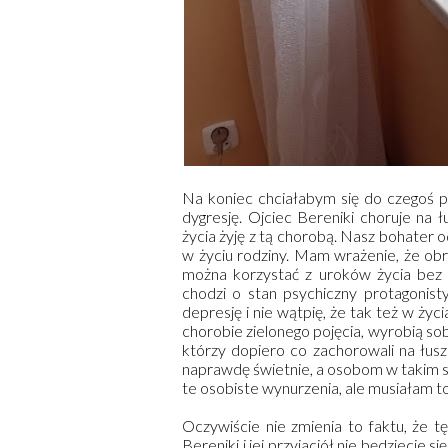
Na koniec chciałabym się do czegoś p
dygresję. Ojciec Bereniki choruje na 
życia żyję z tą chorobą. Nasz bohater od
w życiu rodziny. Mam wrażenie, że obr
można korzystać z uroków życia bez 
chodzi o stan psychiczny protagonis
depresję i nie wątpię, że tak też w życi
chorobie zielonego pojęcia, wyrobią so
którzy dopiero co zachorowali na łuszcz
naprawdę świetnie, a osobom w takim st
te osobiste wynurzenia, ale musiałam to
Oczywiście nie zmienia to faktu, że
Bereniki i jej przyjaciół nie będziecie