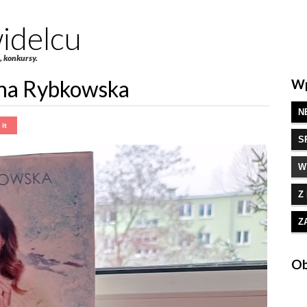
idelcu
e, konkursy.
nna Rybkowska
Wp
N
S
W
Z
Z
Ob