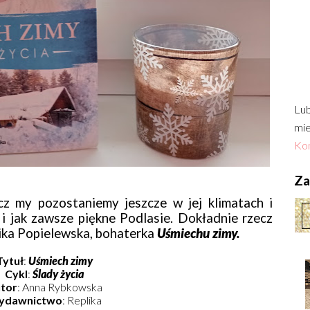
Lub
mie
Kon
Zac
cz my pozostaniemy jeszcze w jej klimatach i
i jak zawsze piękne Podlasie. Dokładnie rzecz
nika Popielewska, bohaterka
Uśmiechu zimy.
Tytuł
:
Uśmiech zimy
Cykl
:
Ślady życia
tor
: Anna Rybkowska
ydawnictwo
: Replika