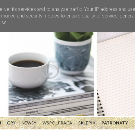
liver its services and to analyze traffic. Your IP address and us
rmance and security metrics to ensure quality of service, gener
use.
M
GRY
NEWSY
WSPÓŁPRACA
SKLEPIK
PATRONATY