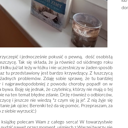
dom
rzyczepić i jednocześnie pokusić o pewną, dość osobistą
łuszczycę. Tak się składa, że ja również od siódmego roku
 kilku już lat leży w łóżku i nie uczestniczy w żaden sposób
az tu przedstawiony jest bardzo krzywdzący. Z łuszczycą
żadnych problemów. Zdaję sobie sprawę, że tu bardziej
ty i najprawdopodobniej z powodu choroby popadł on w
a bywa. Boję się jednak, że czytelnicy, którzy nie mają o tej
bie na ten temat błędne zdanie. Drżę również o odbiorców,
ycę i jeszcze nie wiedzą "z czym się ją je". Z nią żyje się
anie jak ojciec Bereniki też da się pomóc. Przepraszam, za
 z siebie wyrzucić:)
 tę książkę polecam Wam z całego serca! W towarzystwie
 się nudzić nawet przez moment, uśmiech z Waszej twarzy nie