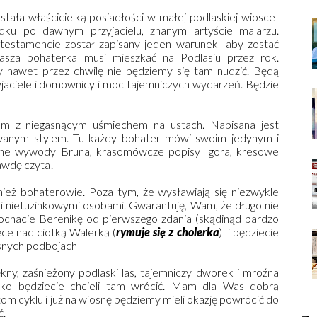
tała właścicielką posiadłości w małej podlaskiej wiosce-
dku po dawnym przyjacielu, znanym artyście malarzu.
 testamencie został zapisany jeden warunek- aby zostać
nasza bohaterka musi mieszkać na Podlasiu przez rok.
 nawet przez chwilę nie będziemy się tam nudzić. Będą
zyjaciele i domownicy i moc tajemniczych wydarzeń. Będzie
em z niegasnącym uśmiechem na ustach. Napisana jest
owanym stylem. Tu każdy bohater mówi swoim jedynym i
czne wywody Bruna, krasomówcze popisy Igora, kresowe
rawdę czyta!
ież bohaterowie. Poza tym, że wysławiają się niezwykle
i i nietuzinkowymi osobami. Gwarantuję, Wam, że długo nie
kochacie Berenikę od pierwszego zdania (skądinąd bardzo
ręce nad ciotką Walerką (
rymuje się z cholerka
) i będziecie
osnych podbojach
ękny, zaśnieżony podlaski las, tajemniczy dworek i mroźna
ybko będziecie chcieli tam wrócić. Mam dla Was dobrą
tom cyklu i już na wiosnę będziemy mieli okazję powrócić do
ć.