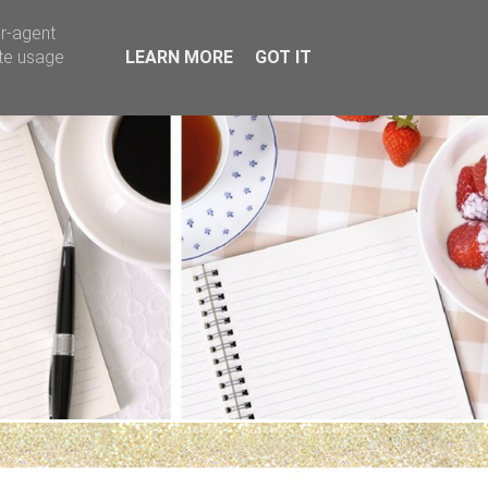
er-agent
ate usage
LEARN MORE
GOT IT