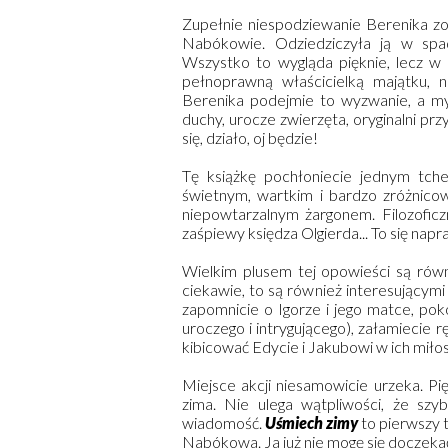
Zupełnie niespodziewanie Berenika zos
Nabókowie. Odziedziczyła ją w spa
Wszystko to wygląda pięknie, lecz w
pełnoprawną właścicielką majątku, 
Berenika podejmie to wyzwanie, a my
duchy, urocze zwierzęta, oryginalni pr
się, działo, oj będzie!
Tę książkę pochłoniecie jednym tch
świetnym, wartkim i bardzo zróżnic
niepowtarzalnym żargonem. Filozofi
zaśpiewy księdza Olgierda... To się nap
Wielkim plusem tej opowieści są równ
ciekawie, to są również interesującym
zapomnicie o Igorze i jego matce, po
uroczego i intrygującego), załamiecie 
kibicować Edycie i Jakubowi w ich mił
Miejsce akcji niesamowicie urzeka. Pi
zima. Nie ulega wątpliwości, że sz
wiadomość.
Uśmiech zimy
to pierwszy 
Nabókowa. Ja już nie mogę się doczeka