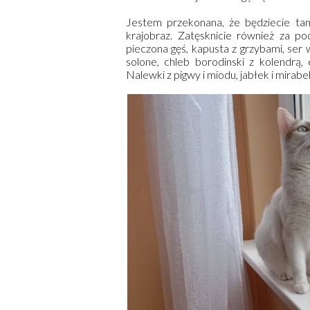
Jestem przekonana, że będziecie tam
krajobraz. Zatęsknicie również za po
pieczona gęś, kapusta z grzybami, ser w
solone, chleb borodinski z kolendrą
Nalewki z pigwy i miodu, jabłek i mirabe