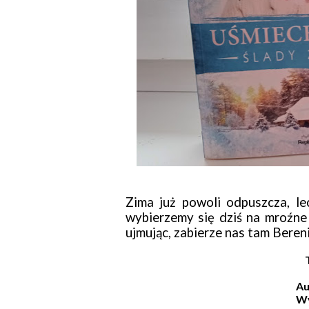
Zima już powoli odpuszcza, le
wybierzemy się dziś na mroźne 
ujmując, zabierze nas tam Bere
Au
W