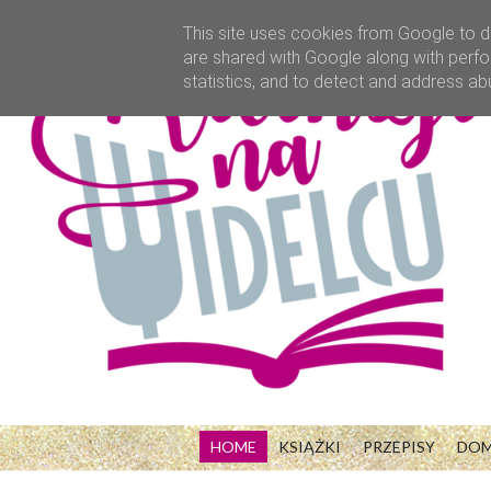
This site uses cookies from Google to de
are shared with Google along with perfo
statistics, and to detect and address ab
HOME
KSIĄŻKI
PRZEPISY
DO