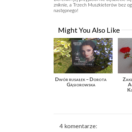
zniknie, a Trzech Muszkieterów bez og
następnego!
Might You Also Like
Dwór rusałek – Dorota
Zakl
Gąsiorowska
A
Ko
4 komentarze: