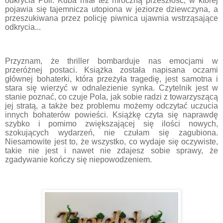
odkrycia Poli. Kuba miał też mroczną przeszłość, w kt
ó
rej
pojawia się tajemnicza utopiona w jeziorze dziewczyna, a
przeszukiwana przez policję piwnica ujawnia wstrząsające
odkrycia...
Przyznam, że thriller bombarduje nas emocjami w
przer
ó
żnej postaci. Książka została napisana oczami
gł
ó
wnej bohaterki, kt
ó
ra przeżyła tragedię, jest samotna i
stara się wierzyć w odnalezienie synka. Czytelnik jest w
stanie poznać, co czuje Pola, jak sobie radzi z towarzyszącą
jej stratą, a także bez problemu możemy odczytać uczucia
innych bohater
ó
w powieści. Książkę czyta się naprawdę
szybko i pomimo zwiększającej się ilości nowych,
szokujących wydarzeń, nie czułam się zagubiona.
Niesamowite jest to, że wszystko, co wydaje się oczywiste,
takie nie jest i nawet nie zdajesz sobie sprawy, że
zgadywanie kończy się niepowodzeniem.