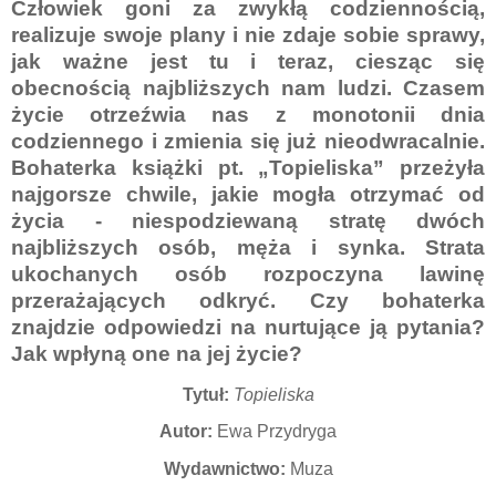
Człowiek goni za zwykłą codziennością,
realizuje swoje plany i nie zdaje sobie sprawy,
jak ważne jest tu i teraz, ciesząc się
obecnością najbliższych nam ludzi. Czasem
życie otrzeźwia nas z monotonii dnia
codziennego i zmienia się już nieodwracalnie.
Bohaterka książki pt. „Topieliska” przeżyła
najgorsze chwile, jakie mogła otrzymać od
życia - niespodziewaną stratę dwóch
najbliższych osób, męża i synka. Strata
ukochanych osób rozpoczyna lawinę
przerażających odkryć. Czy bohaterka
znajdzie odpowiedzi na nurtujące ją pytania?
Jak wpłyną one na jej życie?
Tytuł:
Topieliska
Autor:
Ewa Przydryga
Wydawnictwo:
Muza