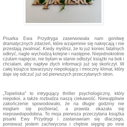
Pisarka Ewa Przydryga zaserwowała nam gonitwę
dramatycznych zdarzeń, kt
ó
re wzajemnie się nakręcają i nie
przestają zwalniać. Kiedy myślisz, że to już koniec fatalnych
odkryć, nagle wychodzą kolejne i następne. Niejednokrotnie
czułam napięcie, nie byłam w stanie odłożyć książki na bok i
chciałam, aby napływ złych informacji już się skończył. W
całej książce towarzyszy niepokojący i mroczny klimat, kt
ó
ry
daje się odczuć już od pierwszych przeczytanych stron.
„Topieliska” to intrygujący thriller psychologiczny, kt
ó
ry
niepokoi, a także rozbudza naszą ciekawość. Niewątpliwie
zakończenie spowodowało, że na długie godziny nie
mogłam się pozbierać, a prawda okazała się
nieprawdopodobna. To moja pierwsza przeczytana książka
pisarki Ewy Przydrygi i zastanawiam się dlaczego,
ponieważ jestem zachwycona i chętnie sięgnę po inne