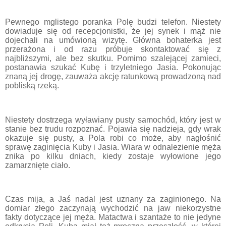
Pewnego mglistego poranka Polę budzi telefon. Niestety
dowiaduje się od recepcjonistki, że jej synek i mąż nie
dojechali na um
ó
wioną wizytę. Gł
ó
wna bohaterka jest
przerażona i od razu pr
ó
buje skontaktować się z
najbliższymi, ale bez skutku. Pomimo szalejącej zamieci,
postanawia szukać Kubę i trzyletniego Jasia. Pokonując
znaną jej drogę, zauważa akcję ratunkową prowadzoną nad
pobliską rzeką.
Niestety dostrzega wyławiany pusty samoch
ó
d, kt
ó
ry jest w
stanie bez trudu rozpoznać. Pojawia się nadzieja, gdy wrak
okazuje się pusty, a Pola robi co może, aby nagłośnić
sprawę zaginięcia Kuby i Jasia. Wiara w odnalezienie męża
znika po kilku dniach, kiedy zostaje wyłowione jego
zamarznięte ciało.
Czas mija, a Jaś nadal jest uznany za zaginionego. Na
domiar złego zaczynają wychodzić na jaw niekorzystne
fakty dotyczące jej męża. Matactwa i szantaże to nie jedyne