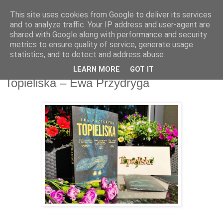
This site uses cookies from Google to deliver its services
Recenzje na widelcu
and to analyze traffic. Your IP address and user-agent are
shared with Google along with performance and security
metrics to ensure quality of service, generate usage
Portal kulturalny - książki, recenzje, inspiracje, konkursy.
statistics, and to detect and address abuse.
LEARN MORE
GOT IT
piątek, 18 czerwca 2021
Topieliska – Ewa Przydryga