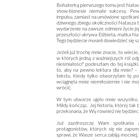
Bohaterką pierwszego tomu jest Nata
show-biznesie niemałe sukcesy. Pe
impulsu, zamiast na umówione spotkan
dziwnego zbiegu okoliczności Natasza tra
wydarzenie na zawsze odmieni życie jej i
przeszłości ukrywa Elżbieta, matka Nat
Tego będziecie musieli dowiedzieć się s
Jeżeli już trochę mnie znacie, to wieci
w których jedną z ważniejszych ról od
nieśmiałości" podeszłam do tej książki
to, aby na pewno lektura dla mnie? –
tekstu. Kiedy tylko otworzyłam tę po
wciągnęła mnie niemiłosiernie i nie mo
wrócić.
W tym utworze ujęło mnie wszystko, 
Mildy kończąc. Jej historia, której ta
przekonana, że Wy również nie będziecie
Już zazdroszczę Wam spotkania z 
protagonistów, których się nie zapomi
sprawi, że Wasze serca zabiją mocniej, a