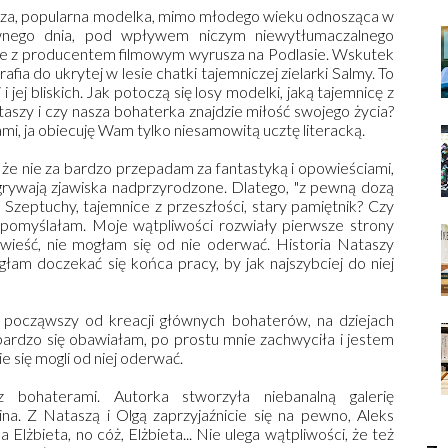
sza, popularna modelka, mimo młodego wieku odnosząca w
wnego dnia, pod wpływem niczym niewytłumaczalnego
ie z producentem filmowym wyrusza na Podlasie. Wskutek
fia do ukrytej w lesie chatki tajemniczej zielarki Salmy. To
 jej bliskich. Jak potoczą się losy modelki, jaką tajemnicę z
aszy i czy nasza bohaterka znajdzie miłość swojego życia?
ami, ja obiecuję Wam tylko niesamowitą ucztę literacką.
e, że nie za bardzo przepadam za fantastyką i opowieściami,
grywają zjawiska nadprzyrodzone. Dlatego, "z pewną dozą
. Szeptuchy, tajemnice z przeszłości, stary pamiętnik? Czy
 pomyślałam. Moje wątpliwości rozwiały pierwsze strony
wieść, nie mogłam się od nie oderwać. Historia Nataszy
głam doczekać się końca pracy, by jak najszybciej do niej
począwszy od kreacji głównych bohaterów, na dziejach
k bardzo się obawiałam, po prostu mnie zachwyciła i jestem
 się mogli od niej oderwać.
bohaterami. Autorka stworzyła niebanalną galerię
na. Z Nataszą i Olgą zaprzyjaźnicie się na pewno, Aleks
 Elżbieta, no cóż, Elżbieta... Nie ulega wątpliwości, że też