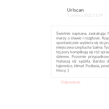
Urlscan
7 czerwca 2022 11:59
Świetnie napisana, zaskakując 
marzy o sławie i rozgłosie. Rz
spontanicznie wybiera się do prz
miejscowa szeptucha Salma. Tyd
tej pory komplikują się róż spr
dzienne. Pozornie przypadkowo
Nataszą niż sądziła. Bardzo 
tajemnice, klimat Podlasia, pe
Mocy :)
Odpowiedz