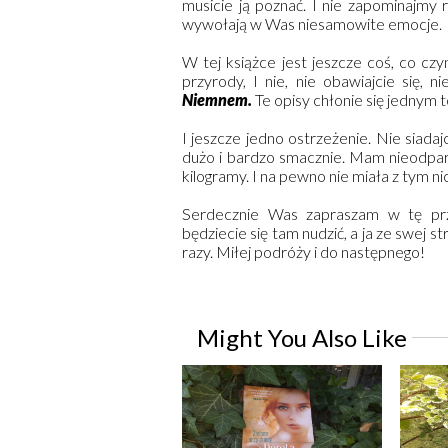
musicie ją poznać. I nie zapominajmy 
wywołają w Was niesamowite emocje.
W tej książce jest jeszcze coś, co czy
przyrody, I nie, nie obawiajcie się, 
Niemnem.
Te opisy chłonie się jednym t
I jeszcze jedno ostrzeżenie. Nie siadaj
dużo i bardzo smacznie. Mam nieodpart
kilogramy. I na pewno nie miała z tym n
Serdecznie Was zapraszam w tę prz
będziecie się tam nudzić, a ja ze swej 
razy. Miłej podróży i do następnego!
Might You Also Like