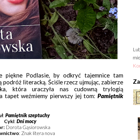
Lub
mie
Kon
e piękne Podlasie, by odkryć tajemnice tam
Zac
podróż literacką. Ściśle rzecz ujmując, zabierze
a, która uraczyła nas cudowną trylogią
na tapet weźmiemy pierwszy jej tom:
Pamiętnik
uł
:
Pamiętnik szeptuchy
Cykl
:
Dni mocy
r:
Dorota Gąsiorowska
wnictwo
: Znak litera nova