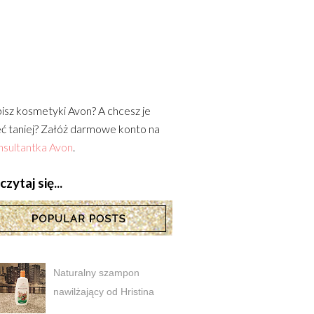
isz kosmetyki Avon? A chcesz je
ć taniej? Załóż darmowe konto na
sultantka Avon
.
zytaj się...
Naturalny szampon
nawilżający od Hristina