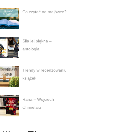
Co czytać na majówce?
Siła jej piękna –
antologia
Trendy w recenzowaniu
książek
Rana – Wojciech
Chmielarz