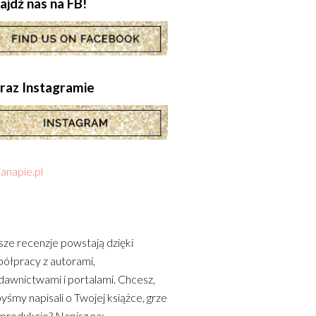
ajdź nas na FB!
.oraz Instagramie
anapie.pl
ze recenzje powstają dzięki
ółpracy z autorami,
awnictwami i portalami. Chcesz,
yśmy napisali o Twojej książce, grze
 produkcie? Napisz na: