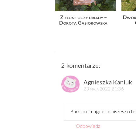
Zielone oczy driady –
Dwór 
Dorota Gąsiorowska
2 komentarze:
Agnieszka Kaniuk
23 maja 2022 21:36
Bardzo ujmujące co piszesz o tej
Odpowiedz