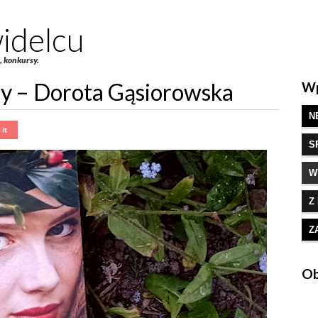
idelcu
e, konkursy.
hy – Dorota Gąsiorowska
Wp
N
S
W
Z
Z
Ob