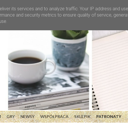
liver its services and to analyze traffic. Your IP address and us
rmance and security metrics to ensure quality of service, gener
use.
M
GRY
NEWSY
WSPÓŁPRACA
SKLEPIK
PATRONATY