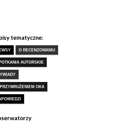
isy tematyczne:
EWSY
O RECENZOWANIU
POTKANIA AUTORSKIE
YWIADY
 PRZYMRUŻENIEM OKA
APOWIEDZI
serwatorzy