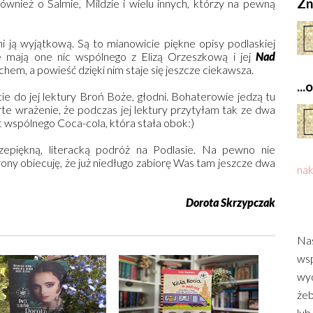
Zn
również o Salmie, Mildzie i wielu innych, którzy na pewną
ni ją wyjątkową. Są to mianowicie piękne opisy podlaskiej
nie mają one nic wspólnego z Elizą Orzeszkową i jej
Nad
chem, a powieść dzięki nim staje się jeszcze ciekawsza.
..
cie do jej lektury Broń Boże, głodni. Bohaterowie jedzą tu
e wrażenie, że podczas jej lektury przytyłam tak ze dwa
ic wspólnego Coca-cola, która stała obok:)
epiękną, literacką podróż na Podlasie. Na pewno nie
strony obiecuję, że już niedługo zabiorę Was tam jeszcze dwa
nak
Dorota Skrzypczak
Nas
wsp
wyd
żeb
lub