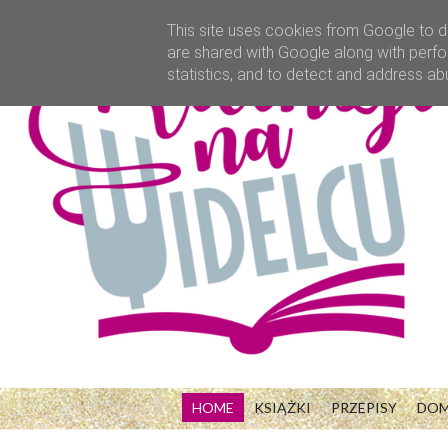
This site uses cookies from Google to de
are shared with Google along with perfo
statistics, and to detect and address ab
HOME
KSIĄŻKI
PRZEPISY
DO