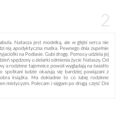
fabuła. Natasza jest modelką, ale w głębi serca nie
ądzi nią apodyktyczna matka. Pewnego dnia zupełnie
yjaciółki na Podlasie. Gubi drogę. Pomocy udziela jej
zień spędzony u zielarki odmienia życie Nataszy. Od
awy a rodzinne tajemnice powoli wyglądają na światło
 spotkani ludzie okazują się bardziej powiązani z
dobra książka. Ma dokladnie to co lubię rodzinne
wien mistycyzm. Polecam i sięgam po drugą część Dni