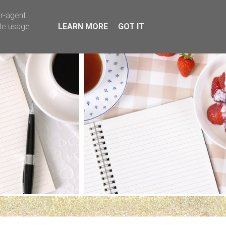
er-agent
ate usage
LEARN MORE
GOT IT