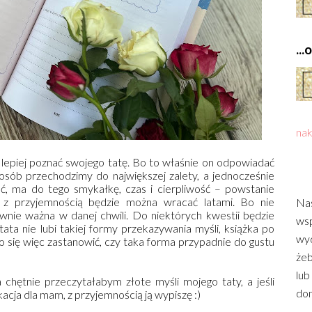
..
nak
e lepiej poznać swojego tatę. Bo to właśnie on odpowiadać
posób przechodzimy do największej zalety, a jednocześnie
pisać, ma do tego smykałkę, czas i cierpliwość – powstanie
j z przyjemnością będzie można wracać latami. Bo nie
Nas
wnie ważna w danej chwili. Do niektórych kwestii będzie
wsp
tata nie lubi takiej formy przekazywania myśli, książka po
wyd
o się więc zastanowić, czy taka forma przypadnie do gustu
żeb
lub
hętnie przeczytałabym złote myśli mojego taty, a jeśli
dom
acja dla mam, z przyjemnością ją wypiszę :)