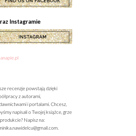
.oraz Instagramie
anapie.pl
ze recenzje powstają dzięki
ółpracy z autorami,
awnictwami i portalami. Chcesz,
yśmy napisali o Twojej książce, grze
 produkcie? Napisz na:
inika.nawidelcu@gmail.com.