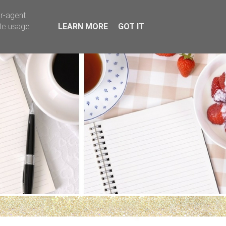
er-agent
ate usage
LEARN MORE
GOT IT