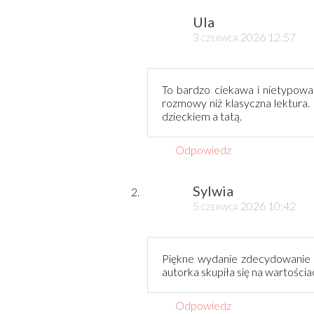
Ula
3 czerwca 2026 12:57
To bardzo ciekawa i nietypowa 
rozmowy niż klasyczna lektur
dzieckiem a tatą.
Odpowiedz
Sylwia
5 czerwca 2026 10:42
Piękne wydanie zdecydowanie za
autorka skupiła się na wartościac
Odpowiedz