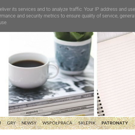
liver its services and to analyze traffic. Your IP address and us
rmance and security metrics to ensure quality of service, gener
use.
M
GRY
NEWSY
WSPÓŁPRACA
SKLEPIK
PATRONATY