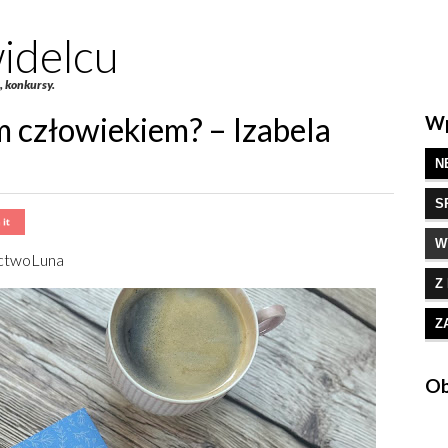
idelcu
e, konkursy.
m człowiekiem? – Izabela
Wp
N
S
W
ctwoLuna
Z
Z
Ob