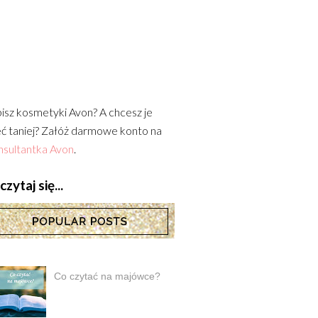
isz kosmetyki Avon? A chcesz je
ć taniej? Załóż darmowe konto na
sultantka Avon
.
zytaj się...
Co czytać na majówce?