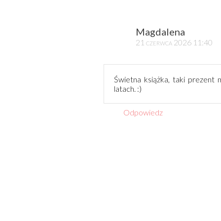
Magdalena
21 czerwca 2026 11:40
Świetna książka, taki prezen
latach. :)
Odpowiedz