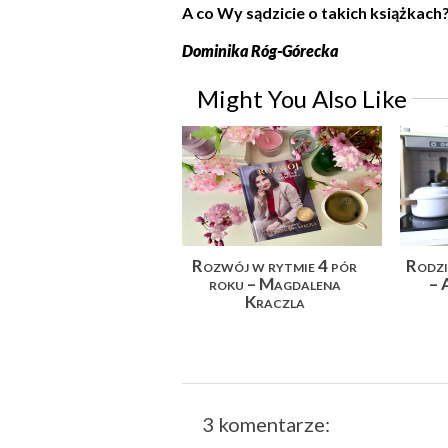
A co Wy sądzicie o takich książkach?
Dominika Róg-Górecka
Might You Also Like
Rozwój w rytmie 4 pór
Rodzi
roku – Magdalena
– 
Kraczla
3 komentarze: