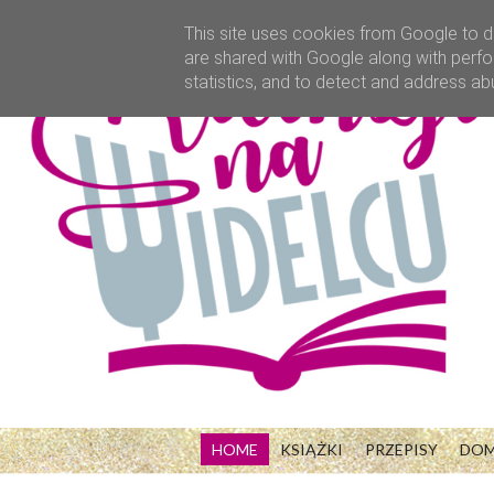
This site uses cookies from Google to de
are shared with Google along with perfo
statistics, and to detect and address ab
HOME
KSIĄŻKI
PRZEPISY
DO