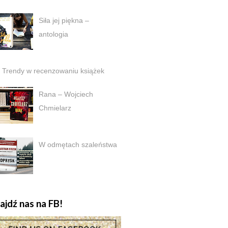
Siła jej piękna –
antologia
Trendy w recenzowaniu książek
Rana – Wojciech
Chmielarz
W odmętach szaleństwa
ajdź nas na FB!