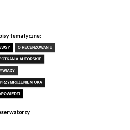
isy tematyczne:
EWSY
O RECENZOWANIU
POTKANIA AUTORSKIE
YWIADY
 PRZYMRUŻENIEM OKA
APOWIEDZI
serwatorzy