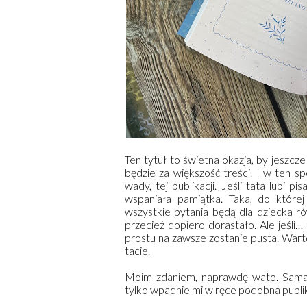
Ten tytuł to świetna okazja, by jeszcz
będzie za większość treści. I w ten s
wady, tej publikacji. Jeśli tata lubi 
wspaniała pamiątka. Taka, do które
wszystkie pytania będą dla dziecka ró
przecież dopiero dorastało. Ale jeśli… 
prostu na zawsze zostanie pusta. Wart
tacie.
Moim zdaniem, naprawdę wato. Sama c
tylko wpadnie mi w ręce podobna publik