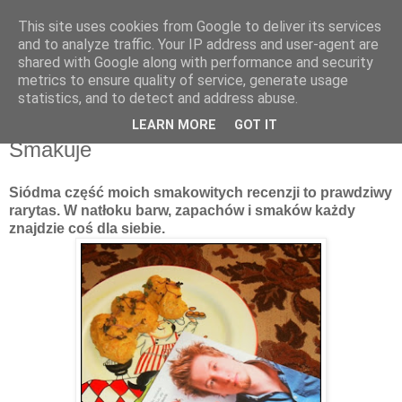
This site uses cookies from Google to deliver its services
Recenzje na widelcu
and to analyze traffic. Your IP address and user-agent are
shared with Google along with performance and security
metrics to ensure quality of service, generate usage
Portal kulturalny - książki, recenzje, inspiracje, konkursy.
statistics, and to detect and address abuse.
LEARN MORE
GOT IT
czwartek, 9 maja 2013
Smakuje
Siódma część moich smakowitych recenzji to prawdziwy
rarytas. W natłoku barw, zapachów i smaków każdy
znajdzie coś dla siebie.