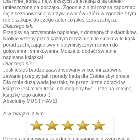
Dla mnie jedną z największych zalet książki są tabelki
umieszczone na początku. Zgodnie z nimi można zapoznać
się z sezonowością warzyw, owoców i ziół i w zgodzie z tym
robić zakupy, do czego autor co jakiś czas zachęca.
Dlaczego tak:
Przepisy są przystępnie napisane, z dostępnych składników.
Krótkie wstępy przed każdym rozdziałem to smakowite kąski
porad zachęcające swym optymistycznym tonem do
gotowania i smakowania. Muszę to dodać: świetnie
napisana książka!
Dlaczego nie:
Jeśli jesteś bardzo zaawansowany w kuchni zarówno
zawarte przepisy jak i porady będą dla Ciebie zbyt proste.
Dla mnie dużą wadą jest fakt, że przez liczne obrazki w
książce jest mniej treści niż mogłoby być. Liczę na kolejną
książkę tego autora :)
Absolutny MUST HAVE!
A w związku z tym:
Przepis inspirowany książką to niesamowicie wyraziste w