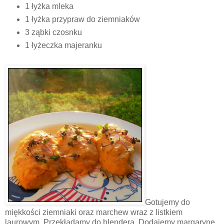
1 łyżka mleka
1 łyżka przypraw do ziemniaków
3 ząbki czosnku
1 łyżeczka majeranku
Gotujemy do
miękkości ziemniaki oraz marchew wraz z listkiem
laurowym. Przekładamy do blendera. Dodajemy margarynę,