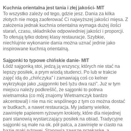
Kuchnia orientalna jest tania i złej jakości- MIT
To wszystko zależy od tego, gdzie jesz. Dania za kilka
złotych nie mogą zaoferować Ci najwyższej jakości mięsa. Z
założenia jednak kuchnia orientalna wymaga dużej ilości
starań, czasu, składników odpowiedniej jakości i proporcji.
To oferują tylko dobrej klasy restauracje. Szybkie,
niechlujnie wykonanie dania można uznać jednie jako
inspirowane kuchnią orientalną.
Sajgonki to typowe chińskie danie- MIT
Łódź sajgonką stoi, jedzą ją wszyscy, których nie stać na
lepszy posiłek, a prym wiodą studenci. Po lub w trakcie
zajęć idą do „chińczyka” i zamawiają coś co kelner
wykrzykuje jako „sajgonnki beś lyżu dwa razi”. Już w tym
miejscu należy podkreślić, że sajgonki to potrwa
wietnamska (co mój znajomy Wietnamczyk bardzo
akcentował) i nie ma nic wspólnego z tym co można dostać
w budkach, a nawet restauracja. My jadamy wielkie,
zawinięte papierem ryżowym krokiety, które dla niejednej
pani stanowią wystarczający posiłek na obiad. Tradycyjne
sajgonki są małe na ok. pół palca, a zawinięte w ciasto na
bazie mąki ryżowej. Stanowią zawsze przekąskę, a