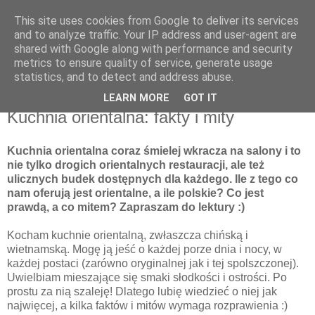
This site uses cookies from Google to deliver its services
Recenzje na widelcu
and to analyze traffic. Your IP address and user-agent are
shared with Google along with performance and security
metrics to ensure quality of service, generate usage
Portal kulturalny - książki, recenzje, inspiracje, konkursy.
statistics, and to detect and address abuse.
LEARN MORE
GOT IT
piątek, 31 maja 2013
Kuchnia orientalna: fakty i mity
Kuchnia orientalna coraz śmielej wkracza na salony i to
nie tylko drogich orientalnych restauracji, ale też
ulicznych budek dostępnych dla każdego. Ile z tego co
nam oferują jest orientalne, a ile polskie? Co jest
prawdą, a co mitem? Zapraszam do lektury :)
Kocham kuchnie orientalną, zwłaszcza chińską i
wietnamską. Mogę ją jeść o każdej porze dnia i nocy, w
każdej postaci (zarówno oryginalnej jak i tej spolszczonej).
Uwielbiam mieszające się smaki słodkości i ostrości. Po
prostu za nią szaleję! Dlatego lubię wiedzieć o niej jak
najwięcej, a kilka faktów i mitów wymaga rozprawienia :)