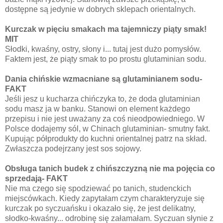
dostępne są jedynie w dobrych sklepach orientalnych.
Kurczak w pięciu smakach ma tajemniczy piąty smak!
MIT
Słodki, kwaśny, ostry, słony i... tutaj jest dużo pomysłów.
Faktem jest, że piąty smak to po prostu glutaminian sodu.
Dania chińskie wzmacniane są glutaminianem sodu-
FAKT
Jeśli jesz u kucharza chińczyka to, że doda glutaminian
sodu masz ja w banku. Stanowi on element każdego
przepisu i nie jest uważany za coś nieodpowiedniego. W
Polsce dodajemy sól, w Chinach glutaminian- smutny fakt.
Kupując półprodukty do kuchni orientalnej patrz na skład.
Zwłaszcza podejrzany jest sos sojowy.
Obsługa tanich budek z chińszczyzną nie ma pojęcia co
sprzedają- FAKT
Nie ma czego się spodziewać po tanich, studenckich
miejscówkach. Kiedy zapytałam czym charakteryzuje się
kurczak po syczuańsku i okazało się, że jest delikatny,
słodko-kwaśny... odrobinę się załamałam. Syczuan słynie z