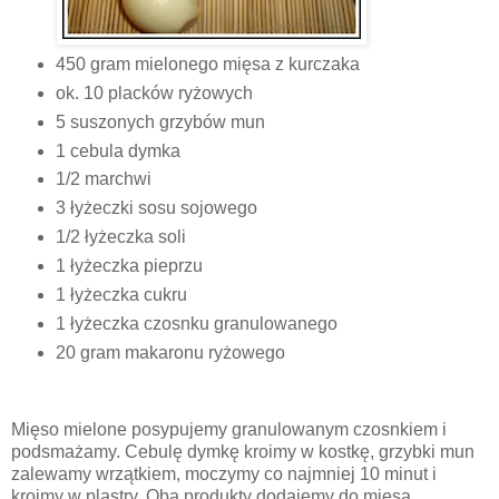
450 gram mielonego mięsa z kurczaka
ok. 10 placków ryżowych
5 suszonych grzybów mun
1 cebula dymka
1/2 marchwi
3 łyżeczki sosu sojowego
1/2 łyżeczka soli
1 łyżeczka pieprzu
1 łyżeczka cukru
1 łyżeczka czosnku granulowanego
20 gram makaronu ryżowego
Mięso mielone posypujemy granulowanym czosnkiem i
podsmażamy. Cebulę dymkę kroimy w kostkę, grzybki mun
zalewamy wrzątkiem, moczymy co najmniej 10 minut i
kroimy w plastry. Oba produkty dodajemy do mięsa.