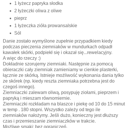
1 łyżecz papryka słodka
2 łyżeczki oliwa z oliwe
pieprz
1 łyżeczka zióła prowansalskie
Sól
Danie zostało wymyślone zupełnie przypadkiem kiedy
podczas pieczenia ziemniaków w mundurkach odpadł
kawałek skórki, podpiekł się i okazał się...rewelacyjny.
A więc do rzeczy :)
Dokładnie szorujemy ziemniaki. Następnie za pomocą
obieraczki cały ziemniak zamieniamy w cienkie plasterki,
łącznie ze skórką. Istnieje możliwość wykonania dania tylko
ze skórek (np. kiedy reszta ziemniaka potrzebna jest do
czegoś innego).
Ziemniaczki zalewam oliwą, posypuję ziołami, pieprzem i
papryką i mieszam równomiernie.
Ziemniaczki rozkładam na blaszce i piekę od 10 do 15 minut
w temp . 180 stopni. Wszystko zależy od tego ile
ziemniaków nałożymy. Jeśli dużo, konieczny jest dłuższy
czas i przemieszanie ziemniaczków w trakcie.
Możliwe smaki: bez ograniczeń.