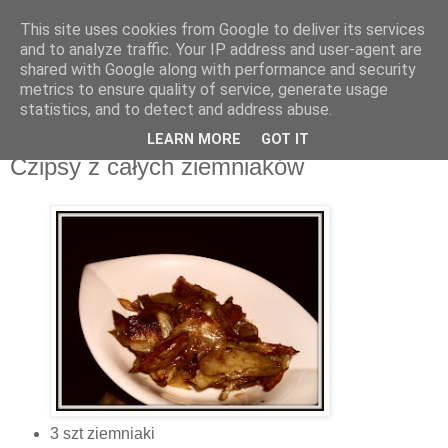
This site uses cookies from Google to deliver its services
Recenzje na widelcu
and to analyze traffic. Your IP address and user-agent are
shared with Google along with performance and security
metrics to ensure quality of service, generate usage
Portal kulturalny - książki, recenzje, inspiracje, konkursy.
statistics, and to detect and address abuse.
LEARN MORE
GOT IT
sobota, 15 czerwca 2013
Czipsy z całych ziemniaków
3 szt ziemniaki