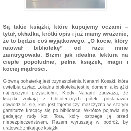
Są takie książki, które kupujemy oczami –
tytuł, okładka, krótki opis i już mamy wrażenie,
że to będzie coś wyjątkowego. „O kocie, który
ratował bibliotekę” od razu mnie
zaintrygowała. Brzmi jak idealna lektura na
ciepłe popołudnie, pełna książek, magii i
kociej mądrości.
Główną bohaterką jest trzynastoletnia Nanami Kosaki, która
uwielbia czytać. Lokalna biblioteka jest jej domem, a książki
najlepszymi przyjaciółmi. Kiedy Nanami zauważa, że
książki znikają z bibliotecznych półek, postanawia
dowiedzieć się, kim jest tajemniczy mężczyzna w szarym
garniturze kręcący się po bibliotece. Wkrótce pojawia się
gadający rudy kot, Tora, który ostrzega ją przed
niebezpieczeństwem. Razem wyruszają w podróż, by
uratować znikające książki.