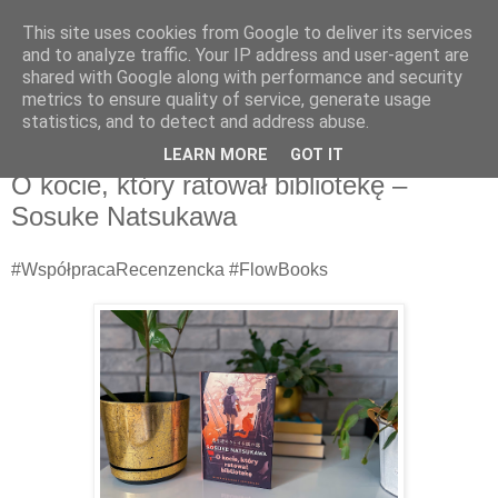
This site uses cookies from Google to deliver its services
Recenzje na widelcu
and to analyze traffic. Your IP address and user-agent are
shared with Google along with performance and security
metrics to ensure quality of service, generate usage
Portal kulturalny - książki, recenzje, inspiracje, konkursy.
statistics, and to detect and address abuse.
LEARN MORE
GOT IT
wtorek, 17 czerwca 2025
O kocie, który ratował bibliotekę –
Sosuke Natsukawa
#WspółpracaRecenzencka #FlowBooks